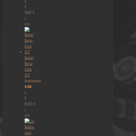
z
5
16,90
€
s
DPH
Daniel
Bouju
Extra
0,7l
Hodnotenie
5.00
z
5
99,00
€
s
DPH