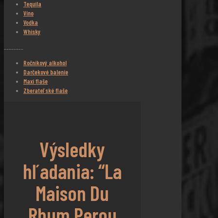
Tequila
Víno
Vodka
Whisky
________
Ročníkový alkohol
Darčekové balenie
Maxi flaše
Zberateľské flaše
Výsledky
hľadania: “La
Maison Du
Rhum Perou