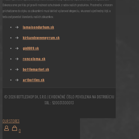
Dokonca sme pre Vás pripravili možnosť ochutnávok z radov našich produktov. Prostredie, v ktorom
prichádzame do styku so zákazníkmi musí taktiež vyžarovať eleganciu, vkusnosť a jedinečný štýl, a
teda zodpovedať štandardu našich zákazníkov.
→
lamaisondurhum.sk
→
kirkandsweeneyrum.sk
→
gin1689.sk
→
roncoloma.sk
→
bottlemarket.sk
→
artbottles.sk
© 2026 BOTTLESHOP SK, S.R.O. | EVIDENČNÉ ČÍSLO POVOLENIA NA DISTRIBÚCIU
SBL : 520031300013
OUR STORES
0