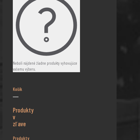
Neboli nájdené žiadne produkty vyhovujúce
vašemu výberu.
Košík
Produkty
v
zľave
Produkty