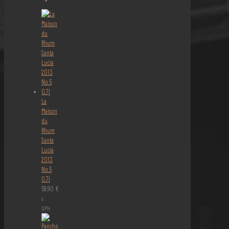
La
Maison
du
Rhum
Santa
Lucia
2013
No.5
0,7l
59,90
€
s
DPH