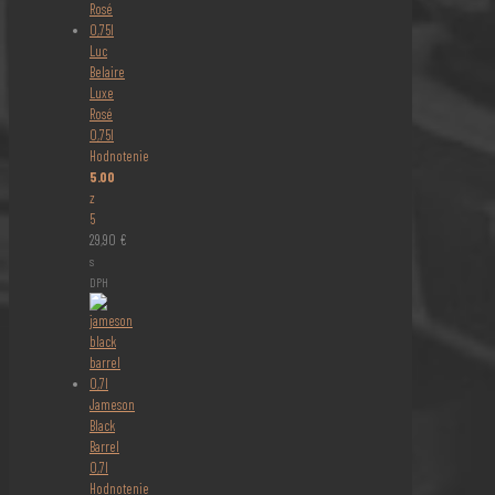
Luc
Belaire
Luxe
Rosé
0,75l
Hodnotenie
5.00
z
5
29,90
€
s
DPH
Jameson
Black
Barrel
0,7l
Hodnotenie