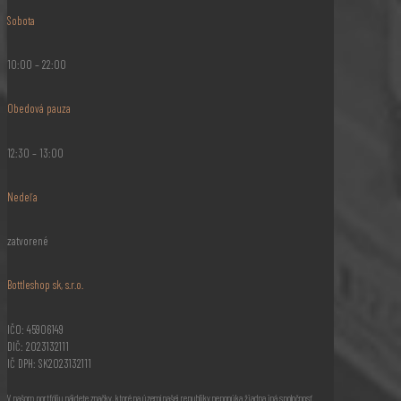
Sobota
10:00 – 22:00
Obedová pauza
12:30 – 13:00
Nedeľa
zatvorené
Bottleshop sk, s.r.o.
IČO: 45906149
DIČ: 2023132111
IČ DPH: SK2023132111
V našom portfóliu nájdete značky, ktoré na území našej republiky neponúka žiadna iná spoločnosť.