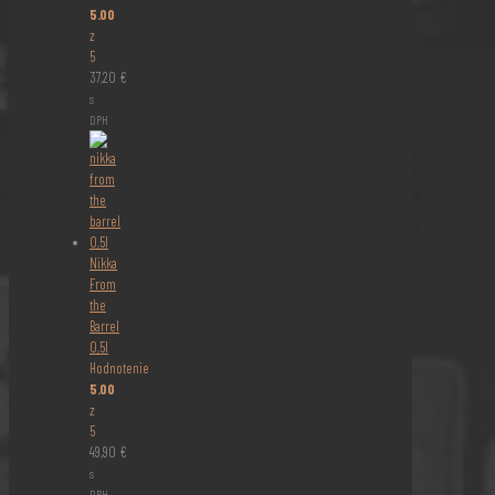
5.00
z
5
37,20
€
s
DPH
Nikka
From
the
Barrel
0,5l
Hodnotenie
5.00
z
5
49,90
€
s
DPH