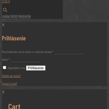
0,00 €
✕
Prihlásenie
Používateľské meno alebo e-mailová adresa
*
Heslo
*
Zapamätať si ma
Prihlásenie
Stratili ste heslo?
Vytvoriť účet?
✕
Cart