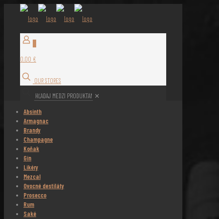
0
0,00 €
OUR STORES
✕
Absinth
Armagnac
Brandy
Champagne
Koňak
Gin
Likéry
Mezcal
Ovocné destiláty
Prosecco
Rum
Saké