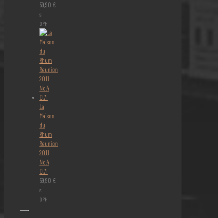
59,90
€
s
DPH
La
Maison
du
Rhum
Reunion
2011
No.4
0,7l
59,90
€
s
DPH