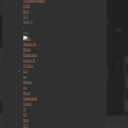
Trinidad&Tobago
2009
No.5
0,7l
59,90
€
s
DPH
La
Maison
du
Rhum
Guatemala
Solera
15
YO
No.4
0,7l