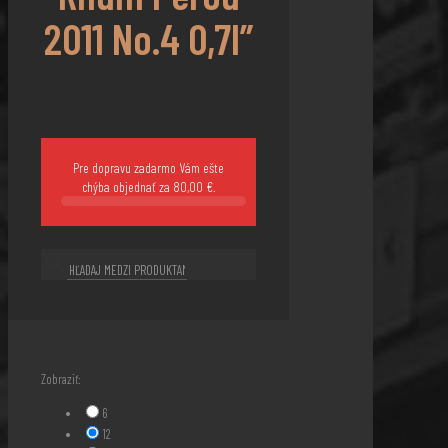
2011 No.4 0,7l”
Pre dopravu zadarmo Vám ešte
chýba objednať za
80,00
€
.
Zobraziť:
6
12