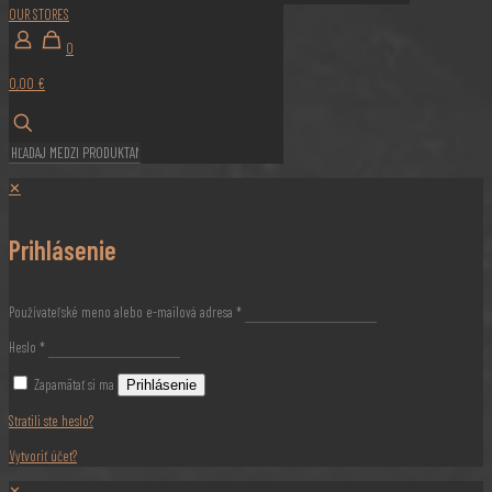
OUR STORES
0
0,00 €
✕
Prihlásenie
Používateľské meno alebo e-mailová adresa
*
Heslo
*
Zapamätať si ma
Prihlásenie
Stratili ste heslo?
Vytvoriť účet?
✕