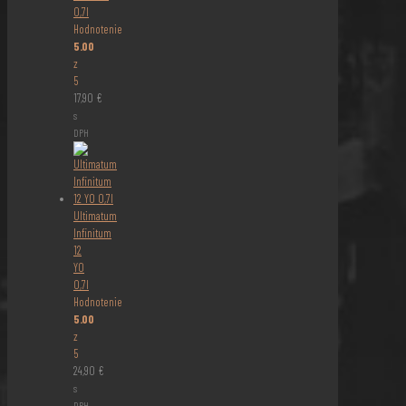
0,7l
Hodnotenie
5.00
z
5
17,90
€
s
DPH
Ultimatum
Infinitum
12
YO
0,7l
Hodnotenie
5.00
z
5
24,90
€
s
DPH