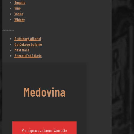
Tequila
Víno
Vodka
Whisky
________
Ročníkový alkohol
Darčekové balenie
Maxi flaše
Zberateľské flaše
Medovina
Pre dopravu zadarmo Vám ešte