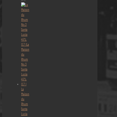
La
Maison
du
Rhum
Santa
Lucia