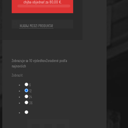
chýba objednať za
80,00
€
.
Zobrazuje sa 10 výsledkov
Zoradené podľa
najnovších
Zobraziť:
6
12
24
36