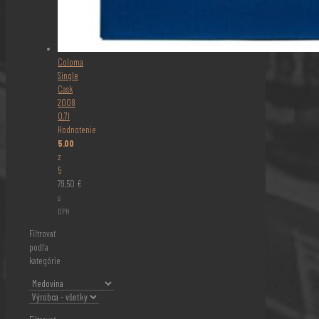
Coloma
Single
Cask
2008
0,7l
Hodnotenie
5.00
z
5
79,50
€
s
DPH
Filtrovať
podľa
kategórie