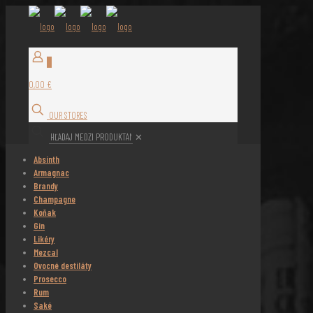
0
0,00 €
OUR STORES
✕
Absinth
Armagnac
Brandy
Champagne
Koňak
Gin
Likéry
Mezcal
Ovocné destiláty
Prosecco
Rum
Saké