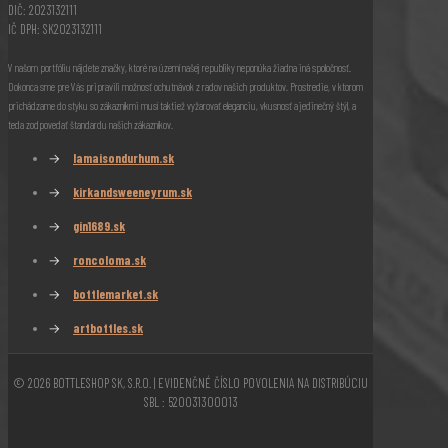
DIČ: 2023132111
IČ DPH: SK2023132111
V našom portfóliu nájdete značky, ktoré na území našej republiky neponúka žiadna iná spoločnosť.
Dokonca sme pre Vás pripravili možnosť ochutnávok z radov našich produktov. Prostredie, v ktorom
prichádzame do styku so zákazníkmi musí taktiež vyžarovať eleganciu, vkusnosť a jedinečný štýl, a
teda zodpovedať štandardu našich zákazníkov.
→
lamaisondurhum.sk
→
kirkandsweeneyrum.sk
→
gin1689.sk
→
roncoloma.sk
→
bottlemarket.sk
→
artbottles.sk
© 2026 BOTTLESHOP SK, S.R.O. | EVIDENČNÉ ČÍSLO POVOLENIA NA DISTRIBÚCIU
SBL : 520031300013