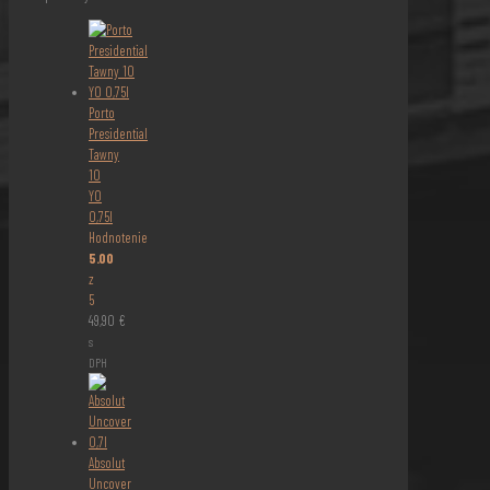
Porto
Presidential
Tawny
10
YO
0,75l
Hodnotenie
5.00
z
5
49,90
€
s
DPH
Absolut
Uncover