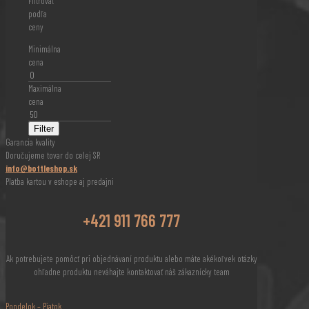
Filtrovať
podľa
ceny
Minimálna
cena
Maximálna
cena
Filter
Garancia kvality
Doručujeme tovar do celej SR
info@bottleshop.sk
Platba kartou v eshope aj predajni
+421 911 766 777
Ak potrebujete pomôcť pri objednávaní produktu alebo máte akékoľvek otázky
ohľadne produktu neváhajte kontaktovať náš zákaznícky team
Pondelok – Piatok