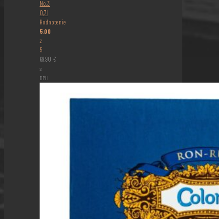
No.3
0,7l
Hodnotenie
5.00
z
5
69,90
€
s
DPH