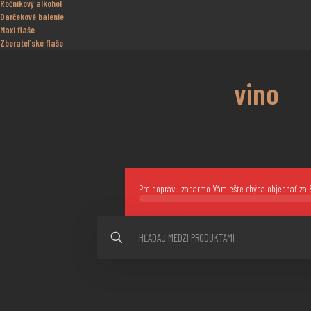
Ročníkový alkohol
Darčekové balenie
Maxi flaše
Zberateľské flaše
vino
Pre dopravu zadarmo Vám ešte chýba objednať za