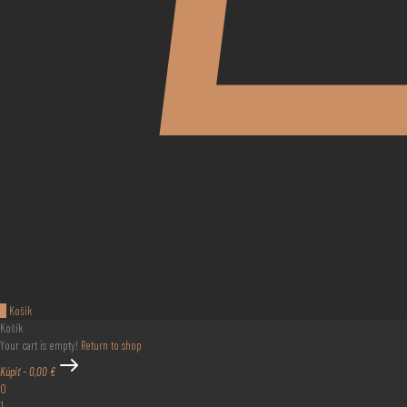
0
Košík
Košík
Your cart is empty!
Return to shop
Kúpiť
-
0,00 €
0
1