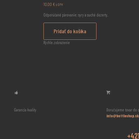
10,00
€
s DPH
Odporúčané párovanie: syry a suché dezerty.
Pridať do košíka
Rýchle zobrazenie
Garancia kvality
Doručujeme tovar do c
info@bottleshop.sk
+421