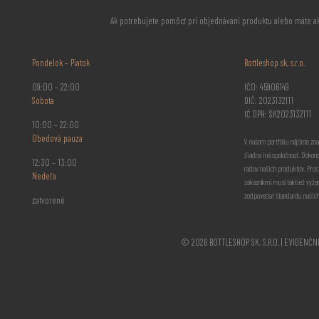
Ak potrebujete pomôcť pri objednávaní produktu alebo máte a
Pondelok – Piatok
Bottleshop sk, s.r.o.
09:00 – 22:00
IČO: 45906149
Sobota
DIČ: 2023132111
IČ DPH: SK2023132111
10:00 – 22:00
Obedová pauza
V našom portfóliu nájdete zna
žiadna iná spoločnosť. Dokon
12:30 – 13:00
radov našich produktov. Pros
Nedeľa
zákazníkmi musí taktiež vyžar
zodpovedať štandardu našich
zatvorené
© 2026 BOTTLESHOP SK, S.R.O. | EVIDENČ