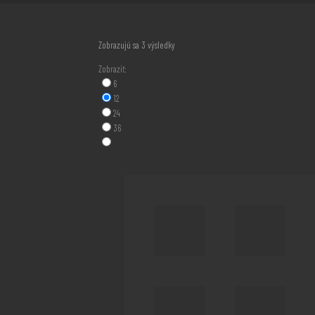
Zoradené
Zobrazujú sa 3 výsledky
podľa
Zobraziť:
najnovších
6
12
24
36