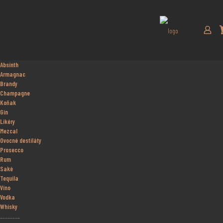
Absinth
Armagnac
Brandy
Champagne
Koňak
Gin
Likéry
Mezcal
Ovocné destiláty
Prosecco
Rum
Saké
Tequila
Víno
Vodka
Whisky
________