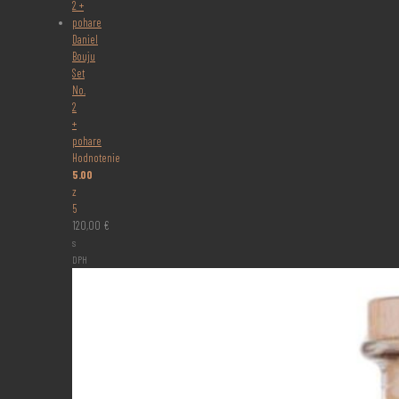
Daniel
Bouju
Set
No.
2
+
pohare
Hodnotenie
5.00
z
5
120,00
€
s
DPH