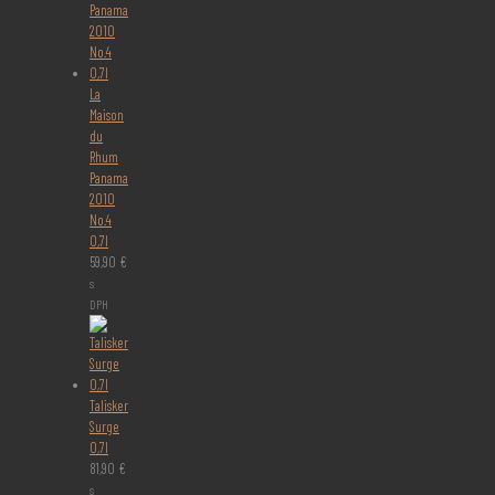
La
Maison
du
Rhum
Panama
2010
No.4
0,7l
59,90
€
s
DPH
Talisker
Surge
0,7l
81,90
€
s