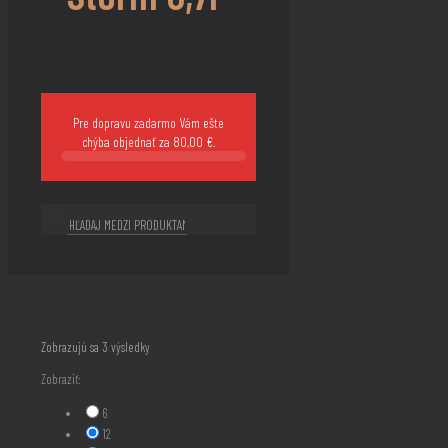
Pre dopravu zadarmo Vám ešte
chýba objednať za
80,00
€
.
Zoradené
Zobrazujú sa 3 výsledky
podľa
Zobraziť:
najnovších
6
12