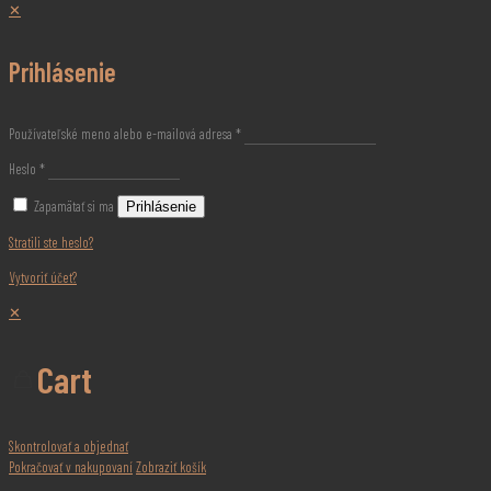
✕
Prihlásenie
Používateľské meno alebo e-mailová adresa
*
Heslo
*
Zapamätať si ma
Prihlásenie
Stratili ste heslo?
Vytvoriť účet?
✕
Cart
Skontrolovať a objednať
Pokračovať v nakupovaní
Zobraziť košík