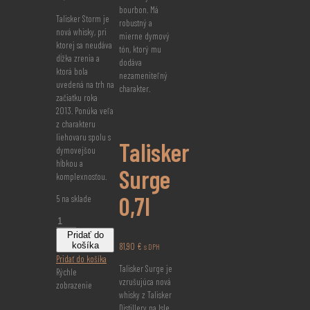
bourbon. Má
Talisker Storm je
robustný a
nová whisky, pri
mierne dymový
ktorej sa neudáva
tón, ktorý mu
dĺžka zrenia a
dodáva
ktorá bola
nezameniteľný
uvedená na trh na
charakter.
začiatku roka
2013. Ponúka veľa
z charakteru
liehovaru spolu s
Talisker
dymovejšou
hĺbkou a
Surge
komplexnosťou.
0,7l
5 na sklade
množstvo
Talisker
Pridať do
košíka
Storm
81,90
€
s DPH
Pridať do košíka
0,7l
Talisker Surge je
Rýchle
vzrušujúca nová
zobrazenie
whisky z Talisker
Distillery na Isle