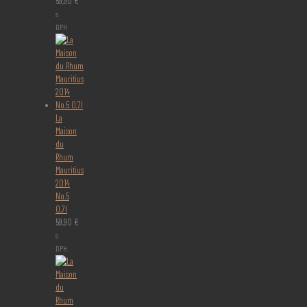
59,90
€
s
DPH
La
Maison
du
Rhum
Mauritius
2014
No.5
0,7l
59,90
€
s
DPH