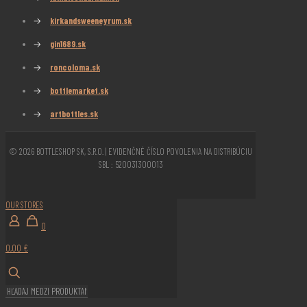
→
kirkandsweeneyrum.sk
→
gin1689.sk
→
roncoloma.sk
→
bottlemarket.sk
→
artbottles.sk
© 2026 BOTTLESHOP SK, S.R.O. | EVIDENČNÉ ČÍSLO POVOLENIA NA DISTRIBÚCIU
SBL : 520031300013
OUR STORES
0
0,00 €