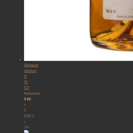
Ultimatum
Infinitum
12
YO
0,7l
Hodnotenie
5.00
z
5
24,90
€
s
DPH