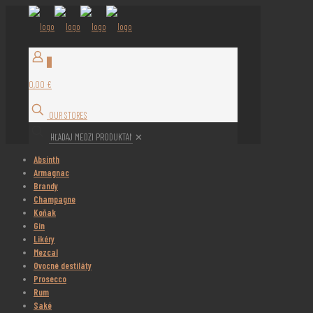
0
0,00 €
OUR STORES
✕
Absinth
Armagnac
Brandy
Champagne
Koňak
Gin
Likéry
Mezcal
Ovocné destiláty
Prosecco
Rum
Saké