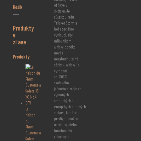
of Skye v
Košík
Škótsku. Je
súčasťou radu
Talisker Storm a
Produkty
bol špeciálne
v
vyvinutý, aby
zľave
milovníkom
whisky ponúkol
nový a
Produkty
nezabudnuteľný
zážitok. Whisky je
vyrobená
zo 100%
sladového
jačmeňa a zreje vo
vybraných
amerických a
európskych dubových
La
sudoch, ktoré sa
Maison
predtým používali
du
na sherry alebo
Rhum
bourbon. Má
Guatemala
robustný a
Solera