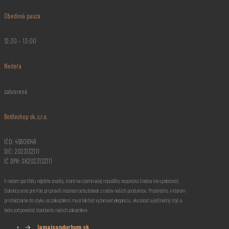
Obedová pauza
12:30 – 13:00
Nedeľa
zatvorené
Bottleshop sk, s.r.o.
IČO: 45906149
DIČ: 2023132111
IČ DPH: SK2023132111
V našom portfóliu nájdete značky, ktoré na území našej republiky neponúka žiadna iná spoločnosť.
Dokonca sme pre Vás pripravili možnosť ochutnávok z radov našich produktov. Prostredie, v ktorom
prichádzame do styku so zákazníkmi musí taktiež vyžarovať eleganciu, vkusnosť a jedinečný štýl, a
teda zodpovedať štandardu našich zákazníkov.
→
lamaisondurhum.sk