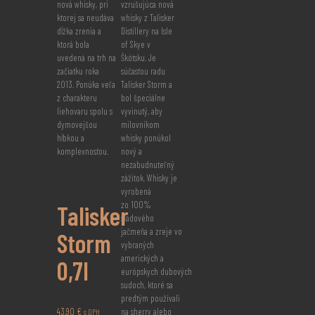
nová whisky, pri
vzrušujúca nová
ktorej sa neudáva
whisky z Talisker
dĺžka zrenia a
Distillery na Isle
ktorá bola
of Skye v
uvedená na trh na
Škótsku. Je
začiatku roka
súčasťou radu
2013. Ponúka veľa
Talisker Storm a
z charakteru
bol špeciálne
liehovaru spolu s
vyvinutý, aby
dymovejšou
milovníkom
hĺbkou a
whisky ponúkol
komplexnosťou.
nový a
nezabudnuteľný
zážitok. Whisky je
vyrobená
zo 100%
Talisker
sladového
jačmeňa a zreje vo
Storm
vybraných
amerických a
0,7l
európskych dubových
sudoch, ktoré sa
predtým používali
43,90
€
na sherry alebo
s DPH