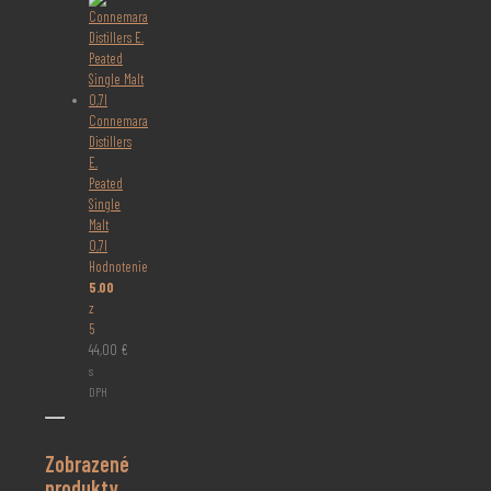
Connemara
Distillers
E.
Peated
Single
Malt
0,7l
Hodnotenie
5.00
z
5
44,00
€
s
DPH
Zobrazené
produkty