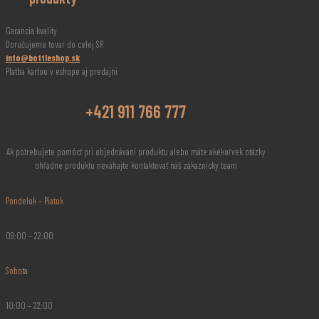
Garancia kvality
Doručujeme tovar do celej SR
info@bottleshop.sk
Platba kartou v eshope aj predajni
+421 911 766 777
Ak potrebujete pomôcť pri objednávaní produktu alebo máte akékoľvek otázky
ohľadne produktu neváhajte kontaktovať náš zákaznícky team
Pondelok – Piatok
09:00 – 22:00
Sobota
10:00 – 22:00