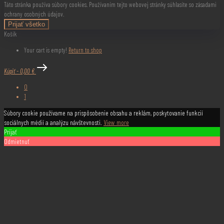
Táto stránka používa súbory cookies. Používaním tejto webovej stránky súhlasíte so zásadami
ochrany osobných údajov.
Prijať všetko
Košík
Your cart is empty!
Return to shop
Kúpiť
-
0,00 €
0
1
Súbory cookie používame na prispôsobenie obsahu a reklám, poskytovanie funkcií
sociálnych médií a analýzu návštevnosti.
View more
Prijať
Odmietnuť