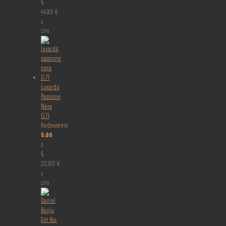
5
44,90
€
s
DPH
Luxardo
Passione
Nera
0,7l
Hodnotenie
5.00
z
5
20,00
€
s
DPH