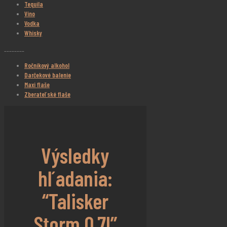
Tequila
Víno
Vodka
Whisky
________
Ročníkový alkohol
Darčekové balenie
Maxi flaše
Zberateľské flaše
Výsledky
hľadania:
“Talisker
Storm 0,7l”