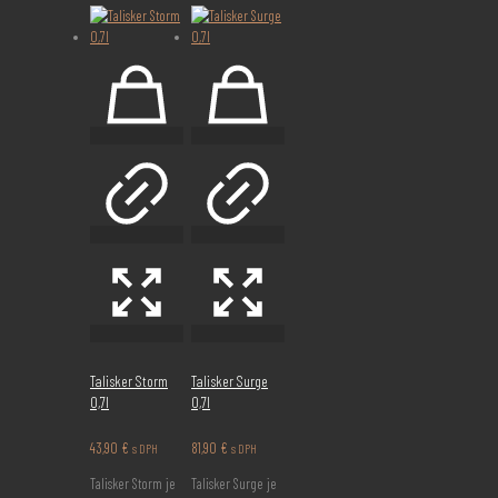
Talisker Storm
Talisker Surge
0,7l
0,7l
43,90
€
81,90
€
s DPH
s DPH
Talisker Storm je
Talisker Surge je