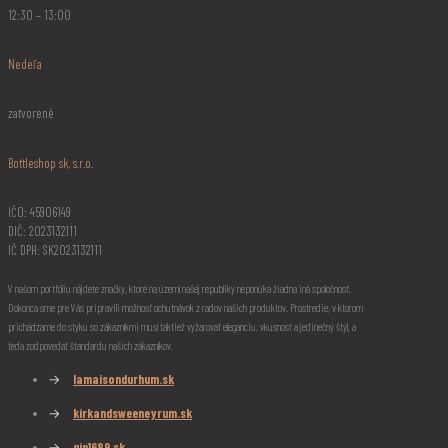
12:30 – 13:00
Nedeľa
zatvorené
Bottleshop sk, s.r.o.
IČO: 45906149
DIČ: 2023132111
IČ DPH: SK2023132111
V našom portfóliu nájdete značky, ktoré na území našej republiky neponúka žiadna iná spoločnosť.
Dokonca sme pre Vás pripravili možnosť ochutnávok z radov našich produktov. Prostredie, v ktorom
prichádzame do styku so zákazníkmi musí taktiež vyžarovať eleganciu, vkusnosť a jedinečný štýl, a
teda zodpovedať štandardu našich zákazníkov.
→
lamaisondurhum.sk
→
kirkandsweeneyrum.sk
→
gin1689.sk