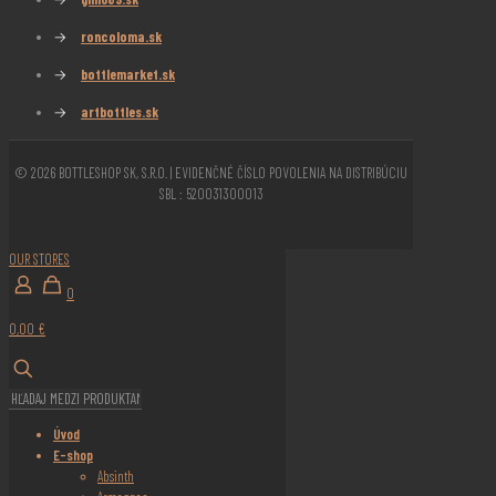
→
roncoloma.sk
→
bottlemarket.sk
→
artbottles.sk
© 2026 BOTTLESHOP SK, S.R.O. | EVIDENČNÉ ČÍSLO POVOLENIA NA DISTRIBÚCIU
SBL : 520031300013
OUR STORES
0
0,00 €
Úvod
E-shop
Absinth