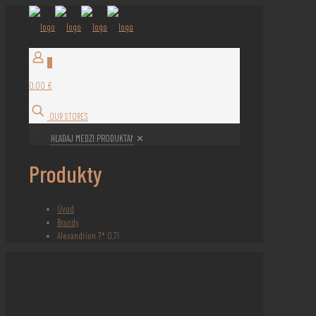
0
0,00 €
OUR STORES
✕
Produkty
Úvod
Brandy
Alexandrion 7* 0,7l