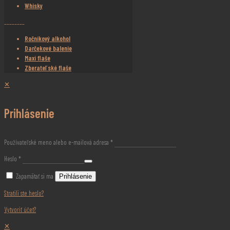
Whisky
________
Ročníkový alkohol
Darčekové balenie
Maxi flaše
Zberateľské flaše
✕
Prihlásenie
Používateľské meno alebo e-mailová adresa
*
Heslo
*
Zapamätať si ma
Prihlásenie
Stratili ste heslo?
Vytvoriť účet?
✕