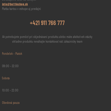
info@bottleshop.sk
Platba kartou v eshope aj predajni
+421 911 766 777
Ak potrebujete pomôcť pri objednávaní produktu alebo máte akékoľvek otázky
ohľadne produktu neváhajte kontaktovať náš zákaznícky team
Pondelok – Piatok
09:00 – 22:00
Sobota
10:00 – 22:00
Obedová pauza