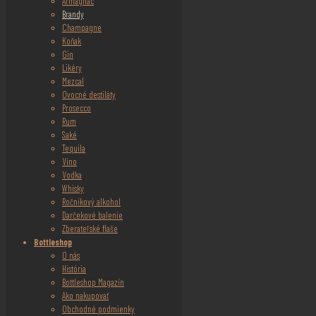
Armagnac
Brandy
Champagne
Koňak
Gin
Likéry
Mezcal
Ovocné destiláty
Prosecco
Rum
Saké
Tequila
Víno
Vodka
Whisky
Ročníkový alkohol
Darčekové balenie
Zberateľské flaše
Bottleshop
O nás
História
Bottleshop Magazín
Ako nakupovať
Obchodné podmienky