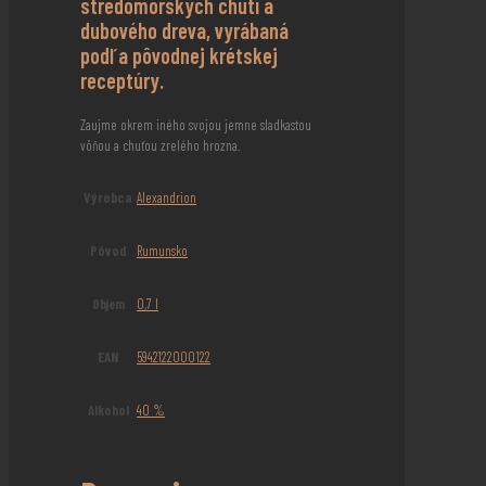
stredomorských chutí a
dubového dreva, vyrábaná
podľa pôvodnej krétskej
receptúry.
Zaujme okrem iného svojou jemne sladkastou
vôňou a chuťou zrelého hrozna.
Výrobca
Alexandrion
Pôvod
Rumunsko
Objem
0,7 l
EAN
5942122000122
Alkohol
40 %