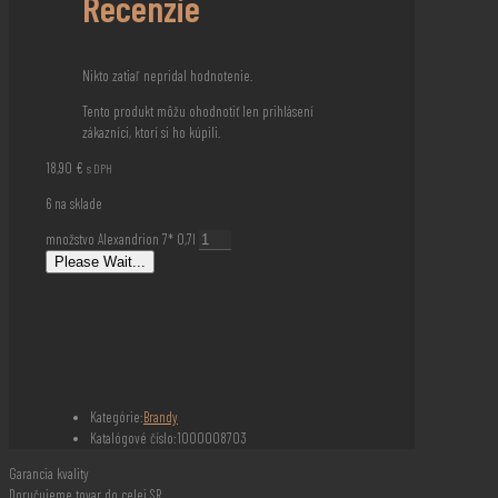
Recenzie
Nikto zatiaľ nepridal hodnotenie.
Tento produkt môžu ohodnotiť len prihlásení
zákazníci, ktorí si ho kúpili.
18,90
€
s DPH
6 na sklade
množstvo Alexandrion 7* 0,7l
Please Wait...
Kategórie:
Brandy
Katalógové číslo:
1000008703
Garancia kvality
Doručujeme tovar do celej SR