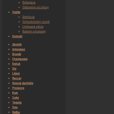
Reklamácie
Odstúpenie od zmluvy
Služby
Distribúcia
Veľkoobchodný cenník
Limitované edície
Riadené ochutnávky
Kontakt
Absinth
Armagnac
Brandy
Champagne
Koňak
Gin
Likéry
Mezcal
Ovocné destiláty
Prosecco
Rum
Saké
Tequila
Víno
Vodka