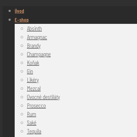
Úvod
E-shop
Absinth
Armagnac
Brandy
Champagne
Koňak
Gin
Likéry
Mezcal
Ovocné destiláty
Prosecco
Rum
Saké
Tequila