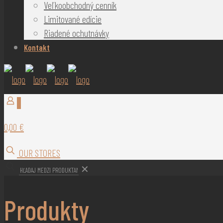
Veľkoobchodný cenník
Limitované edície
Riadené ochutnávky
Kontakt
0
0,00 €
OUR STORES
✕
Produkty