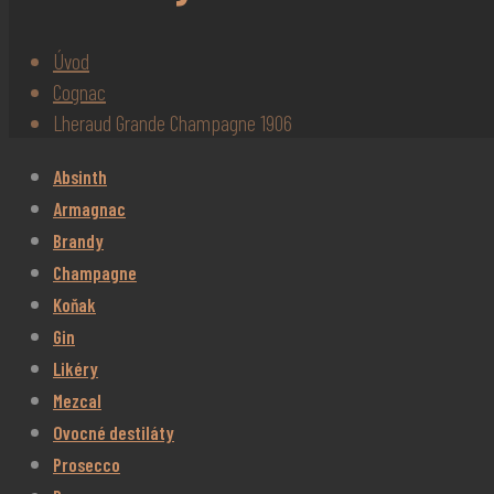
Úvod
Cognac
Lheraud Grande Champagne 1906
Absinth
Armagnac
Brandy
Champagne
Koňak
Gin
Likéry
Mezcal
Ovocné destiláty
Prosecco