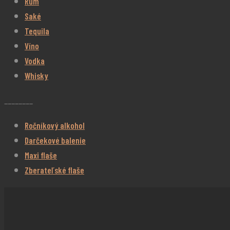
Rum
Saké
Tequila
Víno
Vodka
Whisky
________
Ročníkový alkohol
Darčekové balenie
Maxi flaše
Zberateľské flaše