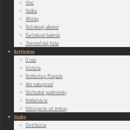
Víno
Vodka
Whisky
Ročníkový alkohol
Darčekové balenie
Zberateľské flaše
Bottleshop
O nás
História
Bottleshop Magazín
Ako nakupovať
Obchodné podmienky
Reklamácie
Odstúpenie od zmluvy
Služby
Distribúcia