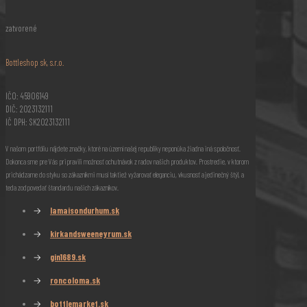
zatvorené
Bottleshop sk, s.r.o.
IČO: 45906149
DIČ: 2023132111
IČ DPH: SK2023132111
V našom portfóliu nájdete značky, ktoré na území našej republiky neponúka žiadna iná spoločnosť.
Dokonca sme pre Vás pripravili možnosť ochutnávok z radov našich produktov. Prostredie, v ktorom
prichádzame do styku so zákazníkmi musí taktiež vyžarovať eleganciu, vkusnosť a jedinečný štýl, a
teda zodpovedať štandardu našich zákazníkov.
→
lamaisondurhum.sk
→
kirkandsweeneyrum.sk
→
gin1689.sk
→
roncoloma.sk
→
bottlemarket.sk