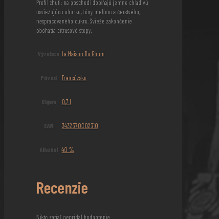
Profil chuti: na poschodí dopĺňajú jemne chladivú
osviežujúcu uhorku, tóny melónu a čerstvého,
nespracovaného cukru. Svieže zakončenie
obohatia citrusové stopy.
Výrobca
La Maison Du Rhum
Pôvod
Francúzsko
Objem
0,7 l
EAN
3432370002310
Alkohol
40 %
Recenzie
Nikto zatiaľ nepridal hodnotenie.