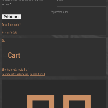
adresa
*
Zapamätať si ma
Prihlásenie
Stratili ste heslo?
Vytvoriť účet?
✕
Cart
Skontrolovať a objednať
Pokračovať v nakupovaní
Zobraziť košík