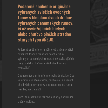
Podarené snúbenie originálne
vybraných sviežich ovocných
tónov s blendom dvoch druhov
vybraných panamských rumov,
či už osviežujúcich bielych
alebo chuťovo plnších stredne
starých typu AŇEJO.
Podarené snúbenie originálne vybraných sviežich
ovocných tónov s blendom dvoch druhov
vybraných panamských rumov, či už osviežujúcich
bielych alebo chuťovo plnších stredne starých
typu AŇEJO.
Obohacujúce a pritom jemné pohladenie, ktoré sa
kombinuje so šťavnatosťou, čerstvosťou a slušných
chladivých tónov uhorky s bohatou chuťou rumu.
(vanilka, ovocie, atď.).
Vôňa: dominantný svieži závan uhorky doplňujúci
o tóny melónu.