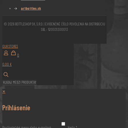
→
artbottles.sk
© 2026 BOTTLESHOP SK, S.R.O. | EVIDENČNÉ ČÍSLO POVOLENIA NA DISTRIBÚCIU
SBL : 520031300013
OUR STORES
0
0,00 €
✕
Prihlásenie
Používateľské meno alebo e-mailová
Heslo
*