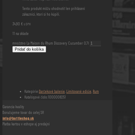
Tento produkt môžu ohodnotiť len prihlásení
zákazníci, ktorí si ho kúpili.
34,90
€
s DPH
11 na sklade
množstvo La Maison du Rhum Discovery Cucumber 0,7l
Pridať do košíka
Kategórie:
Darčekové balenie
,
Limitované edície
,
Rum
Katalógové číslo:
1000008251
Garancia kvality
Doručujeme tovar do celej SR
info@bottleshop.sk
Platba kartou v eshope aj predajni