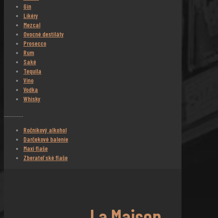
Gin
Likéry
Mezcal
Ovocné destiláty
Prosecco
Rum
Saké
Tequila
Víno
Vodka
Whisky
________
Ročníkový alkohol
Darčekové balenie
Maxi flaše
Zberateľské flaše
La Maison