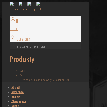
0
0,00 €
OUR STORES
✕
Produkty
Úvod
Rum
La Maison du Rhum Discovery Cucumber 0,7l
Absinth
Armagnac
Brandy
Champagne
Koňak