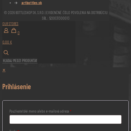
→
artbottles.sk
© 2026 BOTTLESHOP SK, S.R.O. | EVIDENČNÉ ČÍSLO POVOLENIA NA DISTRIBÚCIU
SBL : 520031300013
OUR STORES
0
0,00 €
✕
Prihlásenie
Používateľské meno alebo e-mailová adresa
*