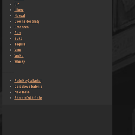
Gin
Likéry
Mezcal
Ovocné destiláty
Prosecco
Rum
Saké
Tequila
Víno
Vodka
Whisky
________
Ročníkový alkohol
Darčekové balenie
Maxi flaše
Zberateľské flaše