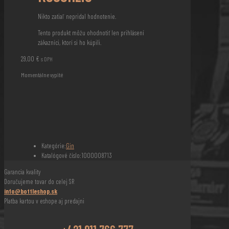
Nikto zatiaľ nepridal hodnotenie.
Tento produkt môžu ohodnotiť len prihlásení
zákazníci, ktorí si ho kúpili.
29,00
€
s DPH
Momentálne vypité
Kategórie:
Gin
Katalógové číslo:
1000008713
Garancia kvality
Doručujeme tovar do celej SR
info@bottleshop.sk
Platba kartou v eshope aj predajni