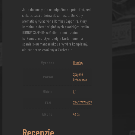
Je to dokonalý gin na odpočinok s priateľmi, keď
slnko zapadá a deň sa stáva nocou. Unikátny
aromatický výraz vône Bombay Sapphire, ktorý
kombinuje desať originálnych exotických rastlín
BOMBAY SAPPHIRE s ďalšími tromi – zlatou
kurkumou, indickým bielym kardamónom a
španielskou mandarínkou a vytvára komplexný,
ale nádherne vyvážený a žiarivý gin.
Výrobca
Bombay
Spojené
Pôvod
kráľovstvo
Objem
1 l
EAN
7640175744472
Alkohol
43 %
Recenzie