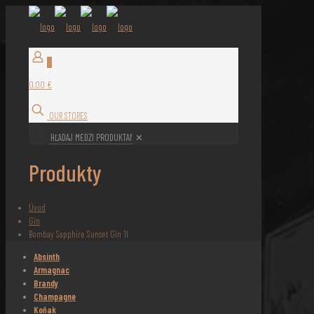
0
0,00 €
OUR STORES
✕
Produkty
Úvod
Gin
Bombay Sapphire Sunset Gin 1l
Absinth
Armagnac
Brandy
Champagne
Koňak