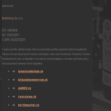
zatvorené
Bottleshop sk, s.r.o.
IČO: 45906149
DIČ: 2023132111
IČ DPH: SK2023132111
V našom portfóliu nájdete značky, ktoré na území našej republiky neponúka žiadna iná spoločnosť.
Dokonca sme pre Vás pripravili možnosť ochutnávok z radov našich produktov. Prostredie, v ktorom
prichádzame do styku so zákazníkmi musí taktiež vyžarovať eleganciu, vkusnosť a jedinečný štýl, a
teda zodpovedať štandardu našich zákazníkov.
→
lamaisondurhum.sk
→
kirkandsweeneyrum.sk
→
gin1689.sk
→
roncoloma.sk
→
bottlemarket.sk