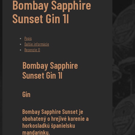
Bombay Sapphire
Sunset Gin 1l
Popis
Ďalšie informácie
Recenzie
0
Bombay Sapphire
Sunset Gin 1l
Gin
Bombay Sapphire Sunset je
obohatený o hrejivé korenie a
horkosladkú španielsku
mandarínku.