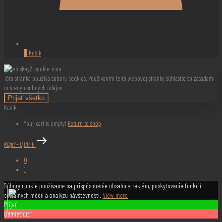
0
Košík
Táto stránka používa súbory cookies. Používaním tejto webovej stránky súhlasíte so zásadami
ochrany osobných údajov.
Prijať všetko
Košík
Your cart is empty!
Return to shop
Kúpiť
-
0,00 €
0
1
Súbory cookie používame na prispôsobenie obsahu a reklám, poskytovanie funkcií
sociálnych médií a analýzu návštevnosti.
View more
Prijať
Odmietnuť