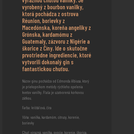
výraznou chuťou vanilky. Je
vyrobený z bourbon vanilky,
ktorá pochádza z ostrova
Réunion, borievky z
Macedónska, koreňa angeliky z
Grónska, kardamómu z
Guatemaly, zázvoru z Nigérie a
škorice z Číny. Ide o skutočne
prvotriedne ingrediencie, ktoré
vytvorili dokonalý gin s
fantastickou chuťou.
Názov ginu pochádza od Edmonda Albiusa, ktorý
je priekopníkom metódy rýchleho opelenia
kvetov vanilky. Fľaša je uzatvorená korkovou
zátkou.
Farba: krištáľová, číra
Vôňa: vanilka, kardamóm, citrusy, korenie,
borievky
Chuť: výrazná, vanilka, ovocie, korenie, škorica,