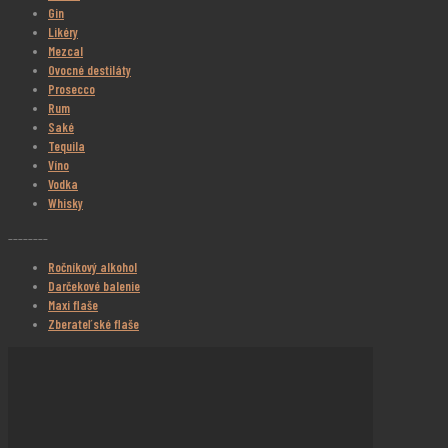
Gin
Likéry
Mezcal
Ovocné destiláty
Prosecco
Rum
Saké
Tequila
Víno
Vodka
Whisky
________
Ročníkový alkohol
Darčekové balenie
Maxi flaše
Zberateľské flaše