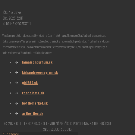
IČO: 45906149
DIČ: 2023132111
IČ DPH: SK2023132111
V našom portfóliu nájdete značky, ktoré na území našej republiky neponúka žiadna iná spoločnosť.
Dokonca sme pre Vás pripravili možnosť ochutnávok z radov našich produktov. Prostredie, v ktorom
prichádzame do styku so zákazníkmi musí taktiež vyžarovať eleganciu, vkusnosť a jedinečný štýl, a
teda zodpovedať štandardu našich zákazníkov.
→
lamaisondurhum.sk
→
kirkandsweeneyrum.sk
→
gin1689.sk
→
roncoloma.sk
→
bottlemarket.sk
→
artbottles.sk
© 2026 BOTTLESHOP SK, S.R.O. | EVIDENČNÉ ČÍSLO POVOLENIA NA DISTRIBÚCIU
SBL : 520031300013
OUR STORES