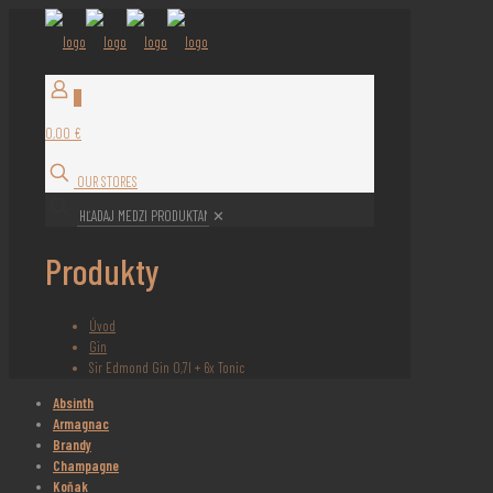
0
0,00 €
OUR STORES
✕
Produkty
Úvod
Gin
Sir Edmond Gin 0,7l + 6x Tonic
Absinth
Armagnac
Brandy
Champagne
Koňak