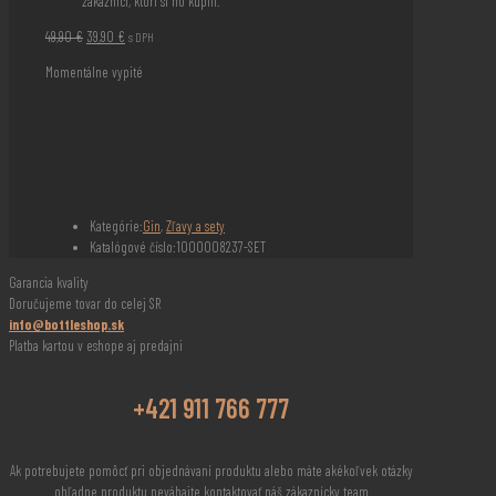
zákazníci, ktorí si ho kúpili.
Pôvodná
Aktuálna
49,90
€
39,90
€
s DPH
cena
cena
Momentálne vypité
bola:
je:
49,90 €.
39,90 €.
Kategórie:
Gin
,
Zľavy a sety
Katalógové číslo:
1000008237-SET
Garancia kvality
Doručujeme tovar do celej SR
info@bottleshop.sk
Platba kartou v eshope aj predajni
+421 911 766 777
Ak potrebujete pomôcť pri objednávaní produktu alebo máte akékoľvek otázky
ohľadne produktu neváhajte kontaktovať náš zákaznícky team