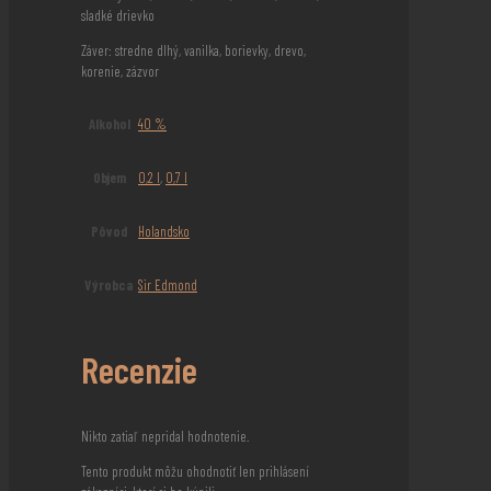
sladké drievko
Záver: stredne dlhý, vanilka, borievky, drevo,
korenie, zázvor
Alkohol
40 %
Objem
0,2 l
,
0,7 l
Pôvod
Holandsko
Výrobca
Sir Edmond
Recenzie
Nikto zatiaľ nepridal hodnotenie.
Tento produkt môžu ohodnotiť len prihlásení