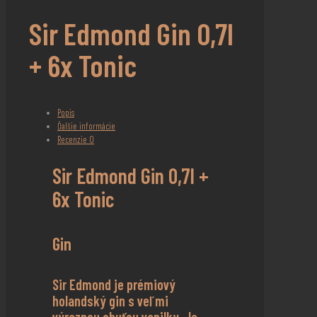
Sir Edmond Gin 0,7l
+ 6x Tonic
Popis
Ďalšie informácie
Recenzie
0
Sir Edmond Gin 0,7l +
6x Tonic
Gin
Sir Edmond je prémiový
holandský gin s veľmi