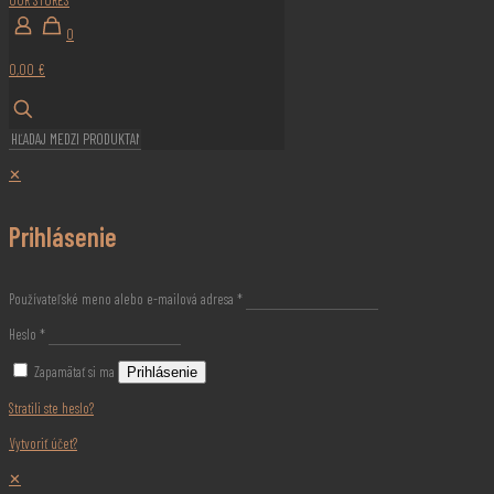
0
0,00 €
✕
Prihlásenie
Používateľské meno alebo e-mailová adresa
*
Heslo
*
Zapamätať si ma
Prihlásenie
Stratili ste heslo?
Vytvoriť účet?
✕