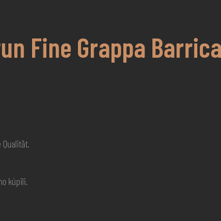
run Fine Grappa Barrica
1
Qualität.
o kúpili.