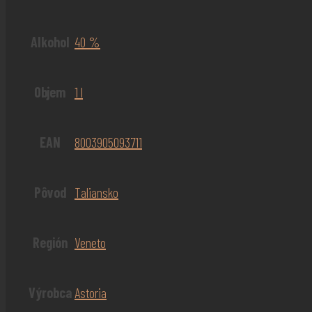
Alkohol
40 %
Objem
1 l
EAN
8003905093711
Pôvod
Taliansko
Región
Veneto
Výrobca
Astoria