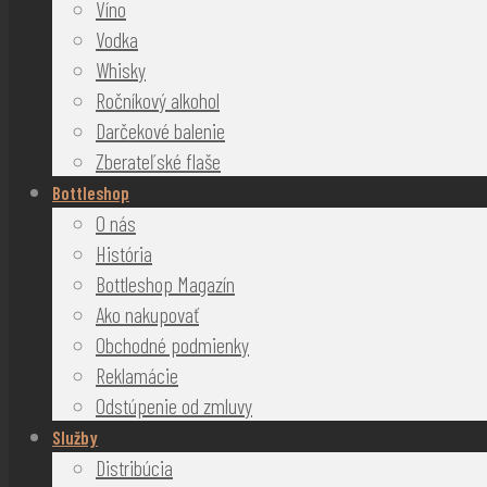
Víno
Vodka
Whisky
Ročníkový alkohol
Darčekové balenie
Zberateľské flaše
Bottleshop
O nás
História
Bottleshop Magazín
Ako nakupovať
Obchodné podmienky
Reklamácie
Odstúpenie od zmluvy
Služby
Distribúcia