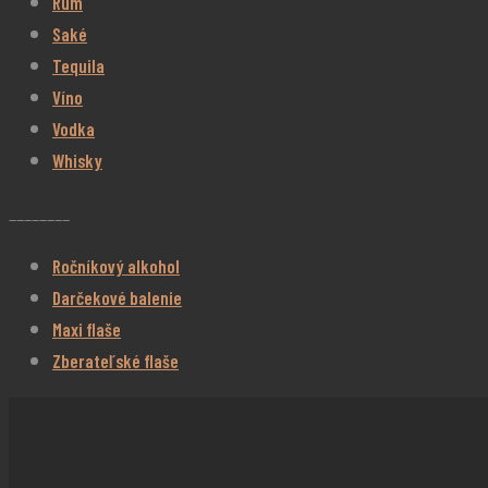
Rum
Saké
Tequila
Víno
Vodka
Whisky
________
Ročníkový alkohol
Darčekové balenie
Maxi flaše
Zberateľské flaše