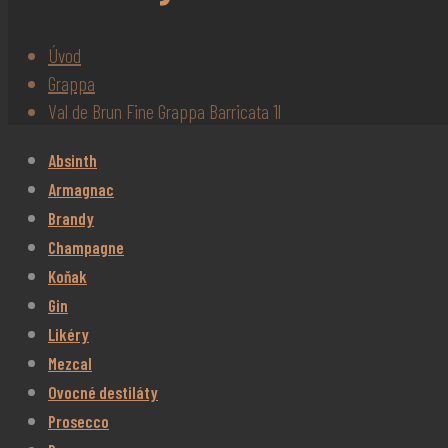
Úvod
Grappa
Val de Brun Fine Grappa Barricata 1l
Absinth
Armagnac
Brandy
Champagne
Koňak
Gin
Likéry
Mezcal
Ovocné destiláty
Prosecco