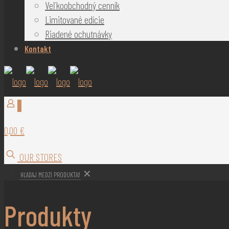
Veľkoobchodný cenník
Limitované edície
Riadené ochutnávky
Kontakt
0
0,00 €
OUR STORES
✕
Produkty