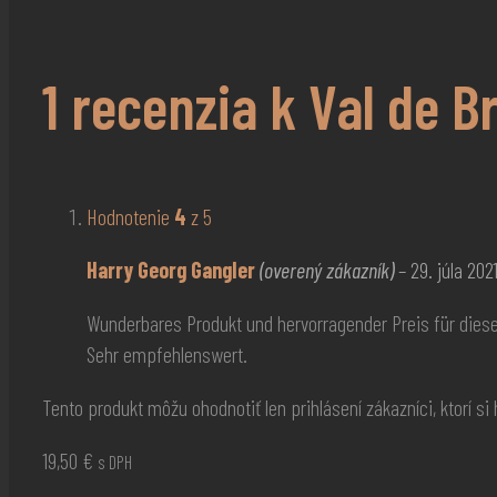
1 recenzia k
Val de B
Hodnotenie
4
z 5
Harry Georg Gangler
(overený zákazník)
–
29. júla 202
Wunderbares Produkt und hervorragender Preis für diese 
Sehr empfehlenswert.
Tento produkt môžu ohodnotiť len prihlásení zákazníci, ktorí si h
19,50
€
s DPH