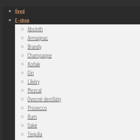
Úvod
E-shop
Absinth
Armagnac
Brandy
Champagne
Koňak
Gin
Likéry
Mezcal
Ovocné destiláty
Prosecco
Rum
Saké
Tequila