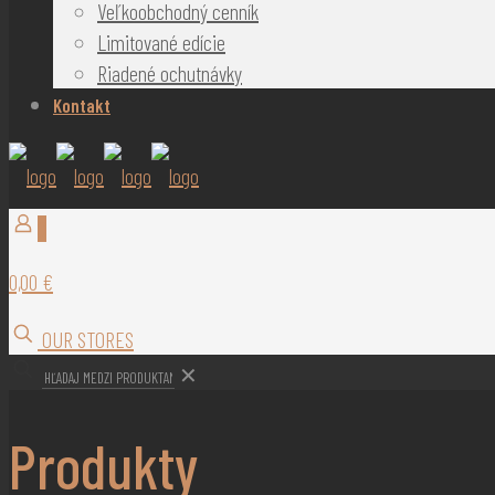
Veľkoobchodný cenník
Limitované edície
Riadené ochutnávky
Kontakt
0
0,00 €
OUR STORES
✕
Produkty