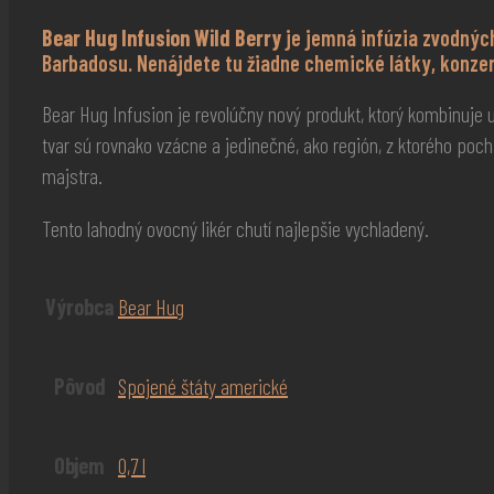
Bear Hug Infusion Wild Berry
je jemná infúzia zvodných
Barbadosu. Nenájdete tu žiadne chemické látky, konzer
Bear Hug Infusion je revolúčny nový produkt, ktorý kombinuje 
tvar sú rovnako vzácne a jedinečné, ako región, z ktorého poc
majstra.
Tento lahodný ovocný likér chutí najlepšie vychladený.
Výrobca
Bear Hug
Pôvod
Spojené štáty americké
Objem
0,7 l