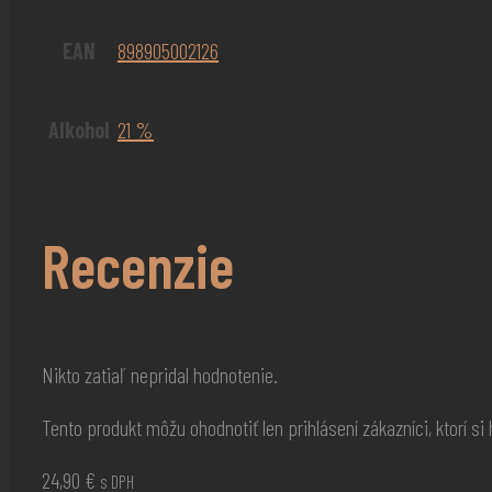
EAN
898905002126
Alkohol
21 %
Recenzie
Nikto zatiaľ nepridal hodnotenie.
Tento produkt môžu ohodnotiť len prihlásení zákazníci, ktorí si h
24,90
€
s DPH