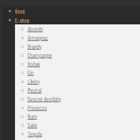
Úvod
E-shop
Absinth
Armagnac
Brandy
Champagne
Koňak
Gin
Likéry
Mezcal
Ovocné destiláty
Prosecco
Rum
Saké
Tequila