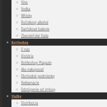
Víno
Vodka
Whisky
Ročníkový alkohol
Darčekové balenie
Zberateľské flaše
Bottleshop
O nás
História
Bottleshop Magazín
Ako nakupovať
Obchodné podmienky
Reklamácie
Odstúpenie od zmluvy
Služby
Distribúcia