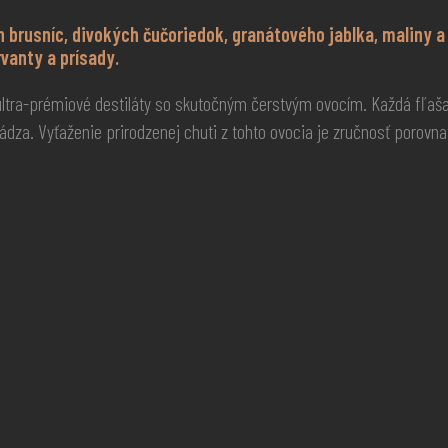
 brusníc, divokých čučoriedok, granátového jablka, maliny 
vanty a prísady.
ultra-prémiové destiláty so skutočným čerstvým ovocím. Každá fľaša
hádza. Vyťaženie prirodzenej chuti z tohto ovocia je zručnosť porovn