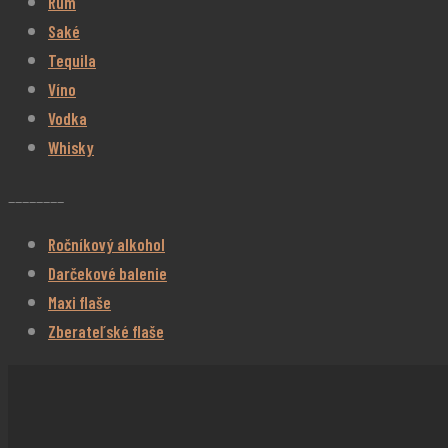
Rum
Saké
Tequila
Víno
Vodka
Whisky
________
Ročníkový alkohol
Darčekové balenie
Maxi flaše
Zberateľské flaše