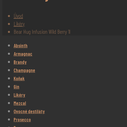
Úvod
Likéry
Bear Hug Infusion Wild Berry 1l
Absinth
Armagnac
Brandy
Champagne
Koňak
Gin
Likéry
Mezcal
Ovocné destiláty
Prosecco