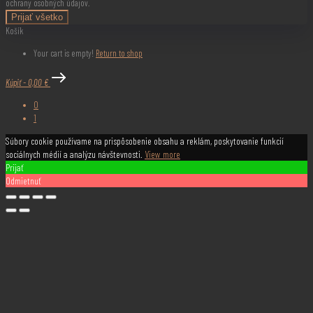
ochrany osobných údajov.
Prijať všetko
Košík
Your cart is empty!
Return to shop
Kúpiť
-
0,00 €
0
1
Súbory cookie používame na prispôsobenie obsahu a reklám, poskytovanie funkcií
sociálnych médií a analýzu návštevnosti.
View more
Prijať
Odmietnuť