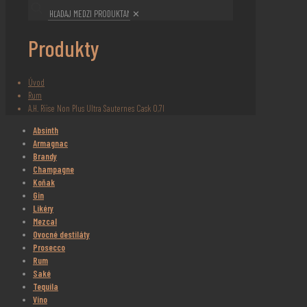
✕
Produkty
Úvod
Rum
A.H. Riise Non Plus Ultra Sauternes Cask 0,7l
Absinth
Armagnac
Brandy
Champagne
Koňak
Gin
Likéry
Mezcal
Ovocné destiláty
Prosecco
Rum
Saké
Tequila
Víno