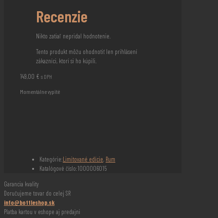
Recenzie
Nikto zatiaľ nepridal hodnotenie.
Tento produkt môžu ohodnotiť len prihlásení
zákazníci, ktorí si ho kúpili.
149,00
€
s DPH
Momentálne vypité
Kategórie:
Limitované edície
,
Rum
Katalógové číslo:
1000006015
Garancia kvality
Doručujeme tovar do celej SR
info@bottleshop.sk
Platba kartou v eshope aj predajni