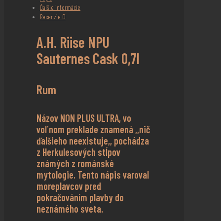
Ďalšie informácie
Recenzie
0
A.H. Riise NPU
Sauternes Cask 0,7l
Rum
Názov NON PLUS ULTRA, vo
voľnom preklade znamená ,,nič
ďalšieho neexistuje,, pochádza
z Herkulesových stĺpov
známých z románské
mytologie. Tento nápis varoval
moreplavcov pred
pokračováním plavby do
neznámého sveta.