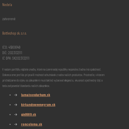
Nedeľa
zatvorené
Bottleshop sk, s.r.o.
IČO: 45906149
DIČ: 2023132111
IČ DPH: SK2023132111
V našom portfóliu nájdete značky, ktoré na území našej republiky neponúka žiadna iná spoločnosť.
Dokonca sme pre Vás pripravili možnosť ochutnávok z radov našich produktov. Prostredie, v ktorom
prichádzame do styku so zákazníkmi musí taktiež vyžarovať eleganciu, vkusnosť a jedinečný štýl, a
teda zodpovedať štandardu našich zákazníkov.
→
lamaisondurhum.sk
→
kirkandsweeneyrum.sk
→
gin1689.sk
→
roncoloma.sk