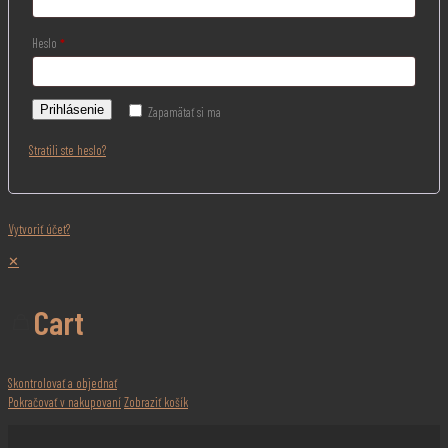
Heslo
*
Prihlásenie
Zapamätať si ma
Stratili ste heslo?
Vytvoriť účet?
✕
Cart
Skontrolovať a objednať
Pokračovať v nakupovaní
Zobraziť košík