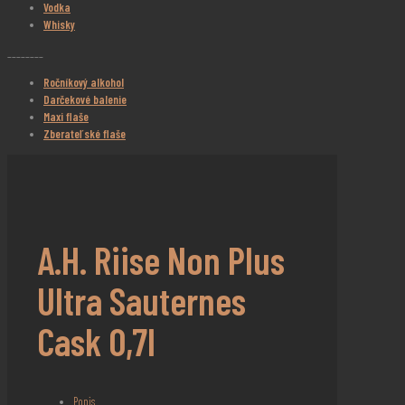
Vodka
Whisky
________
Ročníkový alkohol
Darčekové balenie
Maxi flaše
Zberateľské flaše
A.H. Riise Non Plus
Ultra Sauternes
Cask 0,7l
Popis