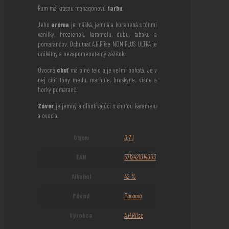
Rum má krásnu mahagónovú
farbu
.
Jeho
aróma
je mäkká, jemná a korenená s tónmi
vanilky, hrozienok, karamelu, dubu, tabaku a
pomarančov. Ochutnať A.H.Riise NON PLUS ULTRA je
unikátny a nezapomenutelný zážitok.
Ovocná
chuť
má plné telo a je veľmi bohatá. Je v
nej cítiť tóny medu, marhule, broskyne, višne a
horký pomaranč.
Záver
je jemný a dlhotrvajúci s chuťou karamelu
a ovocia.
Objem
0,7 l
EAN
5712421014003
Alkohol
42 %
Pôvod
Panama
Výrobca
A.H.Riise