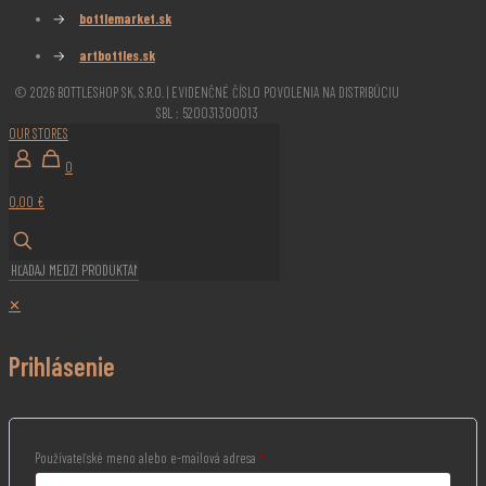
→
bottlemarket.sk
→
artbottles.sk
© 2026 BOTTLESHOP SK, S.R.O. | EVIDENČNÉ ČÍSLO POVOLENIA NA DISTRIBÚCIU
SBL : 520031300013
OUR STORES
0
0,00 €
✕
Prihlásenie
Používateľské meno alebo e-mailová adresa
*