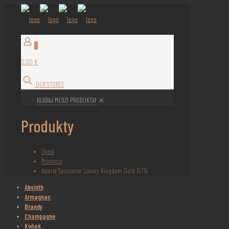
0
0,00 €
OUR STORES
✕
Produkty
Úvod
Prosecco
Astoria Spumante Luxury Kingdom Gold 0,75l
Absinth
Armagnac
Brandy
Champagne
Koňak