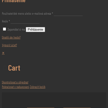
Používateľské meno alebo e-mailová adresa
*
Heslo
*
Zapamätať si ma
Prihlásenie
Stratili ste heslo?
Vytvoriť účet?
✕
Cart
Skontrolovať a objednať
Pokračovať v nakupovaní
Zobraziť košík