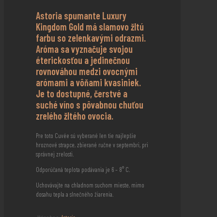
Astoria spumante Luxury
Kingdom Gold má slamovo žltú
farbu so zelenkavými odrazmi.
Aróma sa vyznačuje svojou
éterickosťou a jedinečnou
rovnováhou medzi ovocnými
arómami a vôňami kvasiniek.
Je to dostupné, čerstvé a
suché víno s pôvabnou chuťou
zrelého žltého ovocia.
Pre toto Cuvée sú vyberané len tie najlepšie
hroznové strapce, zbierané ručne v septembri, pri
správnej zrelosti.
Odporúčaná teplota podávania je 6 – 8° C.
Uchovávajte na chladnom suchom mieste, mimo
dosahu tepla a slnečného žiarenia.