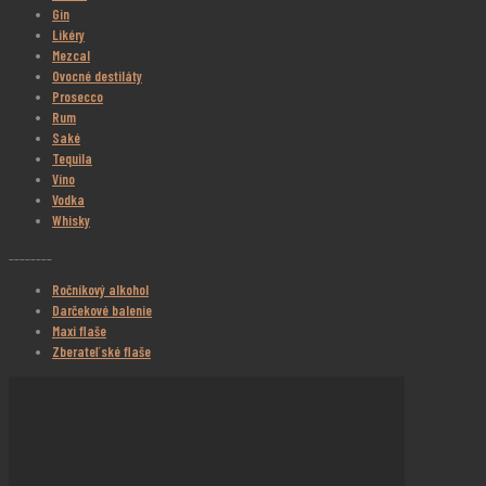
Gin
Likéry
Mezcal
Ovocné destiláty
Prosecco
Rum
Saké
Tequila
Víno
Vodka
Whisky
________
Ročníkový alkohol
Darčekové balenie
Maxi flaše
Zberateľské flaše