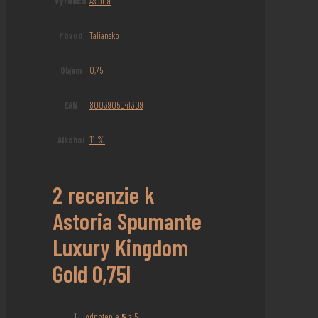
Výrobca
Astoria
Pôvod
Taliansko
Objem
0,75 l
EAN
8003905041309
Alkohol
11 %
2 recenzie k
Astoria Spumante
Luxury Kingdom
Gold 0,75l
Hodnotenie
5
z 5