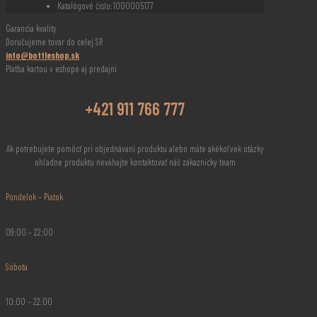
Katalógové číslo:
1000005177
Garancia kvality
Doručujeme tovar do celej SR
info@bottleshop.sk
Platba kartou v eshope aj predajni
+421 911 766 777
Ak potrebujete pomôcť pri objednávaní produktu alebo máte akékoľvek otázky
ohľadne produktu neváhajte kontaktovať náš zákaznícky team
Pondelok – Piatok
09:00 – 22:00
Sobota
10:00 – 22:00