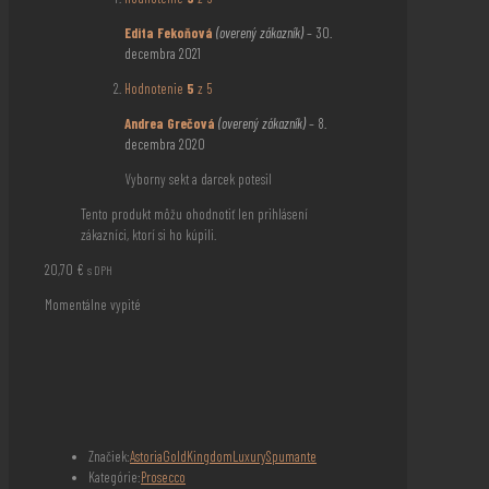
Edita Fekoňová
(overený zákazník)
–
30.
decembra 2021
Hodnotenie
5
z 5
Andrea Grečová
(overený zákazník)
–
8.
decembra 2020
Vyborny sekt a darcek potesil
Tento produkt môžu ohodnotiť len prihlásení
zákazníci, ktorí si ho kúpili.
20,70
€
s DPH
Momentálne vypité
Značiek:
Astoria
Gold
Kingdom
Luxury
Spumante
Kategórie:
Prosecco