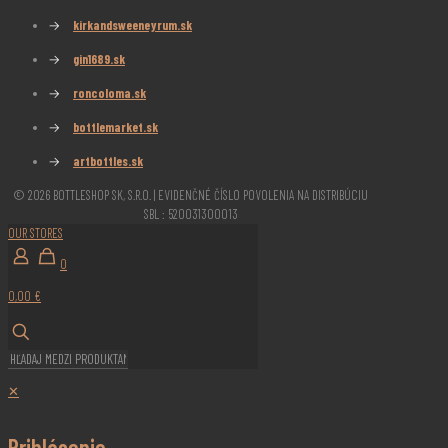
→
kirkandsweeneyrum.sk
→
gin1689.sk
→
roncoloma.sk
→
bottlemarket.sk
→
artbottles.sk
© 2026 BOTTLESHOP SK, S.R.O. | EVIDENČNÉ ČÍSLO POVOLENIA NA DISTRIBÚCIU
SBL : 520031300013
OUR STORES
0
0,00 €
✕
Prihlásenie