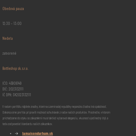
Obedová pauza
12:30 – 13:00
Nedeľa
zatvorené
Bottleshop sk, s.r.o.
IČO: 45906149
DIČ: 2023132111
IČ DPH: SK2023132111
V našom portfóliu nájdete značky, ktoré na území našej republiky neponúka žiadna iná spoločnosť.
Dokonca sme pre Vás pripravili možnosť ochutnávok z radov našich produktov. Prostredie, v ktorom
prichádzame do styku so zákazníkmi musí taktiež vyžarovať eleganciu, vkusnosť a jedinečný štýl, a
teda zodpovedať štandardu našich zákazníkov.
→
lamaisondurhum.sk