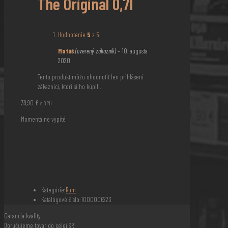
The Original 0,7l
Hodnotenie
5
z 5
Matúš
(overený zákazník)
–
10. augusta
2020
Tento produkt môžu ohodnotiť len prihlásení
zákazníci, ktorí si ho kúpili.
39,90
€
s DPH
Momentálne vypité
Kategórie:
Rum
Katalógové číslo:
1000006223
Garancia kvality
Doručujeme tovar do celej SR