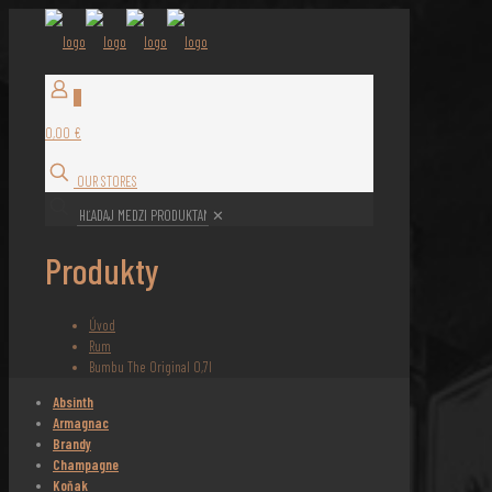
0
0,00 €
OUR STORES
✕
Produkty
Úvod
Rum
Bumbu The Original 0,7l
Absinth
Armagnac
Brandy
Champagne
Koňak