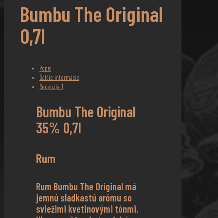
Bumbu The Original
0,7l
Popis
Ďalšie informácie
Recenzie
1
Bumbu The Original
35% 0,7l
Rum
Rum Bumbu The Original má
jemnú sladkastú arómu so
sviežimi kvetinovými tónmi.