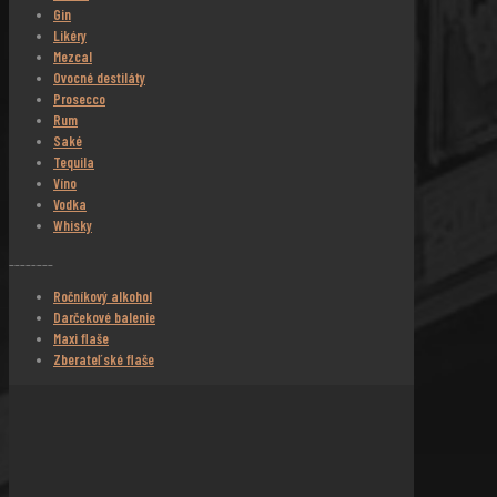
Gin
Likéry
Mezcal
Ovocné destiláty
Prosecco
Rum
Saké
Tequila
Víno
Vodka
Whisky
________
Ročníkový alkohol
Darčekové balenie
Maxi flaše
Zberateľské flaše