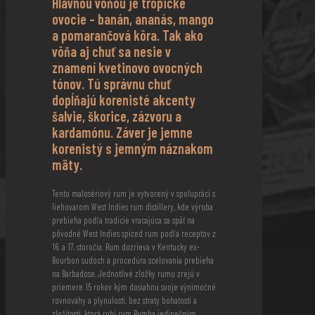
Hlavnou vôňou je tropické
ovocie – banán, ananás, mango
a pomarančová kôra. Tak ako
vôňa aj chuť sa nesie v
znamení kvetinovo ovocných
tónov. Tú správnu chuť
dopĺňajú korenisté akcenty
šalvie, škorice, zázvoru a
kardamónu. Záver je jemne
korenistý s jemným náznakom
mäty.
Tento malosériový rum je vytvorený v spolupráci s
liehovarom West Indies rum distillery, kde výroba
prebieha podľa tradície vracajúca sa späť na
pôvodné West Indies spiced rum podľa receptov z
16. a 17. storočia. Rum dozrieva v Kentucky ex-
Bourbon sudoch a procedúra scelovania prebieha
na Barbadose. Jednotlivé zložky rumu zrejú v
priemere 15 rokov kým dosiahnu svoje výnimočné
rovnováhy a plynulosti, bez straty bohatosti a
zložitosti, ktorá robí rum Bumba jedinečným.