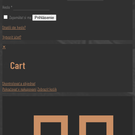
Heslo
*
Zapamätať si ma
Prihlásenie
Stratili ste heslo?
Vytvoriť účet?
✕
Cart
Skontrolovať a objednať
Pokračovať v nakupovaní
Zobraziť košík