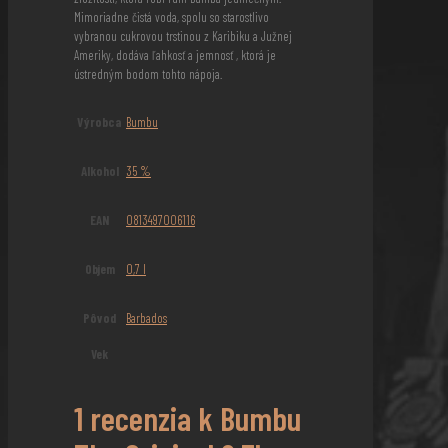
Mimoriadne čistá voda, spolu so starostlivo
vybranou cukrovou trstinou z Karibiku a Južnej
Ameriky, dodáva ľahkosť a jemnosť , ktorá je
ústredným bodom tohto nápoja.
Výrobca
Bumbu
Alkohol
35 %
EAN
0813497006116
Objem
0,7 l
Pôvod
Barbados
Vek
1 recenzia k
Bumbu