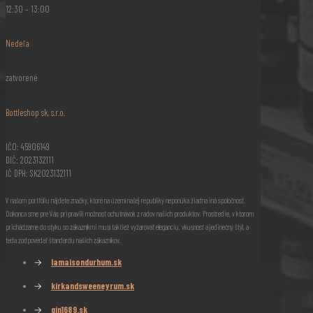
12:30 – 13:00
Nedeľa
zatvorené
Bottleshop sk, s.r.o.
IČO: 45906149
DIČ: 2023132111
IČ DPH: SK2023132111
V našom portfóliu nájdete značky, ktoré na území našej republiky neponúka žiadna iná spoločnosť.
Dokonca sme pre Vás pripravili možnosť ochutnávok z radov našich produktov. Prostredie, v ktorom
prichádzame do styku so zákazníkmi musí taktiež vyžarovať eleganciu, vkusnosť a jedinečný štýl, a
teda zodpovedať štandardu našich zákazníkov.
→
lamaisondurhum.sk
→
kirkandsweeneyrum.sk
→
gin1689.sk