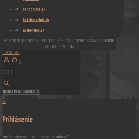
→
roncoloma.sk
→
bottlemarket.sk
→
artbottles.sk
© 2026 BOTTLESHOP SK, S.R.O. | EVIDENČNÉ ČÍSLO POVOLENIA NA DISTRIBÚCIU
SBL : 520031300013
OUR STORES
0
0,00 €
✕
Prihlásenie
Používateľské meno alebo e-mailová adresa
*