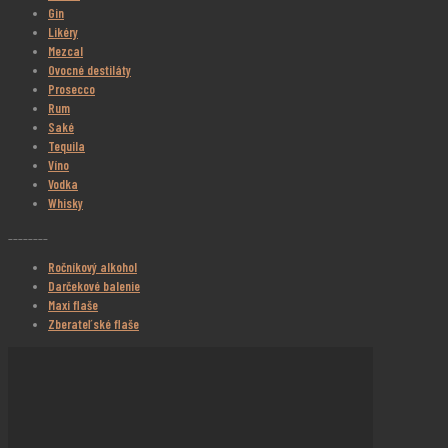
Gin
Likéry
Mezcal
Ovocné destiláty
Prosecco
Rum
Saké
Tequila
Víno
Vodka
Whisky
________
Ročníkový alkohol
Darčekové balenie
Maxi flaše
Zberateľské flaše