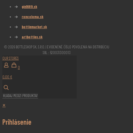
→
gin1689.sk
→
roncoloma.sk
→
bottlemarket.sk
→
artbottles.sk
© 2026 BOTTLESHOP SK, S.R.O. | EVIDENČNÉ ČÍSLO POVOLENIA NA DISTRIBÚCIU
SBL : 520031300013
OUR STORES
0
0,00 €
✕
Prihlásenie