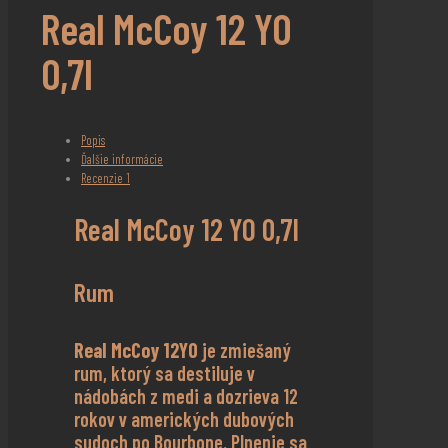
Real McCoy 12 YO
0,7l
Popis
Ďalšie informácie
Recenzie
1
Real McCoy 12 YO 0,7l
Rum
Real McCoy 12YO
je zmiešaný
rum, ktorý sa destiluje v
nádobách z medi a dozrieva 12
rokov v amerických dubových
sudoch po Bourbone. Plnenie sa