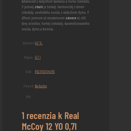
tabakovosť s nádychom banánov a horkú čokoládu.
V jemnej
chuti
je bohatý, harmonický s tónmi
čokolády, exotického ovocia, s nádychom dymu. V
dlhom jemnom až smotanovom
závere
sú cítiť
tóny orieškov, horkej čokolády, karamelizovaného
ovocia, dymu a korenia.
Alkohol
40 %
Objem
0,7 l
EAN
852355004055
Pôvod
Barbados
Vek
1 recenzia k
Real
McCoy 12 YO 0,7l