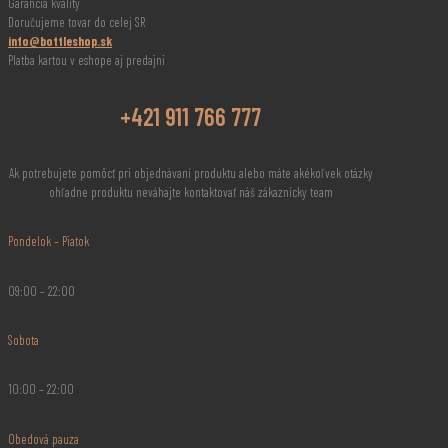
Garancia kvality
Doručujeme tovar do celej SR
info@bottleshop.sk
Platba kartou v eshope aj predajni
+421 911 766 777
Ak potrebujete pomôcť pri objednávaní produktu alebo máte akékoľvek otázky
ohľadne produktu neváhajte kontaktovať náš zákaznícky team
Pondelok – Piatok
09:00 – 22:00
Sobota
10:00 – 22:00
Obedová pauza