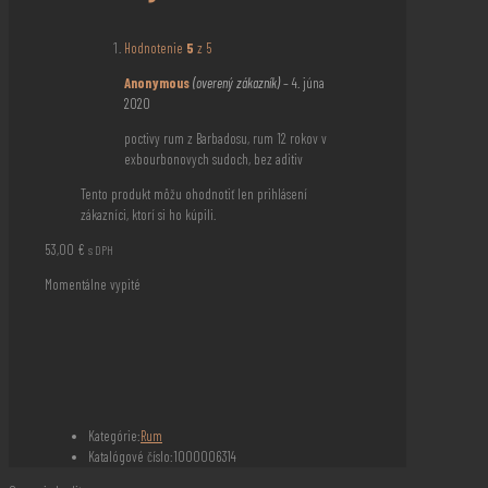
Hodnotenie
5
z 5
Anonymous
(overený zákazník)
–
4. júna
2020
poctivy rum z Barbadosu, rum 12 rokov v
exbourbonovych sudoch, bez aditiv
Tento produkt môžu ohodnotiť len prihlásení
zákazníci, ktorí si ho kúpili.
53,00
€
s DPH
Momentálne vypité
Kategórie:
Rum
Katalógové číslo:
1000006314