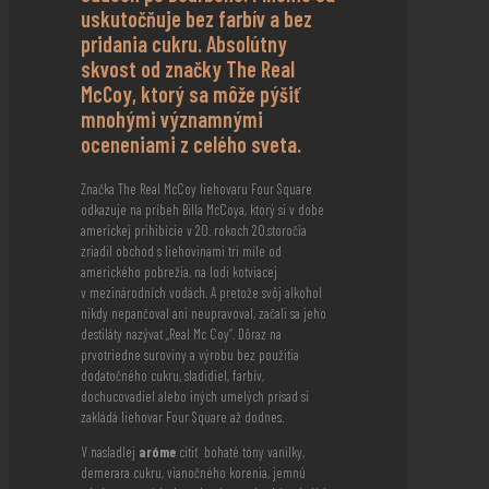
uskutočňuje bez farbív a bez
pridania cukru. Absolútny
skvost od značky The Real
McCoy, ktorý sa môže pýšiť
mnohými významnými
oceneniami z celého sveta.
Značka The Real McCoy liehovaru Four Square
odkazuje na príbeh Billa McCoya, ktorý si v dobe
americkej prihibície v 20. rokoch 20.storočia
zriadil obchod s liehovinami tri míle od
amerického pobrežia, na lodi kotviacej
v mezinárodních vodách. A pretože svôj alkohol
nikdy nepančoval ani neupravoval, začali sa jeho
destiláty nazývať „Real Mc Coy“. Dôraz na
prvotriedne suroviny a výrobu bez použitia
dodatočného cukru, sladidiel, farbív,
dochucovadiel alebo iných umelých prísad si
zakládá liehovar Four Square až dodnes.
V nasladlej
aróme
cítiť bohaté tóny vanilky,
demerara cukru, vianočného korenia, jemnú