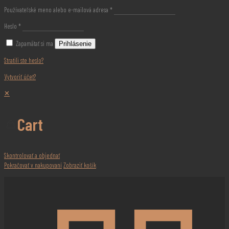
Používateľské meno alebo e-mailová adresa
*
Heslo
*
Zapamätať si ma
Prihlásenie
Stratili ste heslo?
Vytvoriť účet?
✕
Cart
Skontrolovať a objednať
Pokračovať v nakupovaní
Zobraziť košík