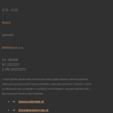
12:30 – 13:00
Nedeľa
zatvorené
Bottleshop sk, s.r.o.
IČO: 45906149
DIČ: 2023132111
IČ DPH: SK2023132111
V našom portfóliu nájdete značky, ktoré na území našej republiky neponúka žiadna iná spoločnosť.
Dokonca sme pre Vás pripravili možnosť ochutnávok z radov našich produktov. Prostredie, v ktorom
prichádzame do styku so zákazníkmi musí taktiež vyžarovať eleganciu, vkusnosť a jedinečný štýl, a
teda zodpovedať štandardu našich zákazníkov.
→
lamaisondurhum.sk
→
kirkandsweeneyrum.sk