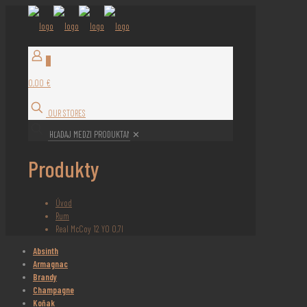
0
0,00 €
OUR STORES
✕
Produkty
Úvod
Rum
Real McCoy 12 YO 0,7l
Absinth
Armagnac
Brandy
Champagne
Koňak