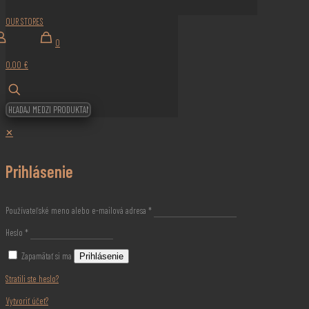
OUR STORES
0
0,00 €
✕
Prihlásenie
Používateľské meno alebo e-mailová adresa
*
Heslo
*
Zapamätať si ma
Prihlásenie
Stratili ste heslo?
Vytvoriť účet?