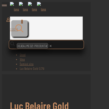
0
0,00 €
✕
Úvod
Víno
Šumivé víno
Luc Belaire Gold 0,75l
Luc Belaire Gold