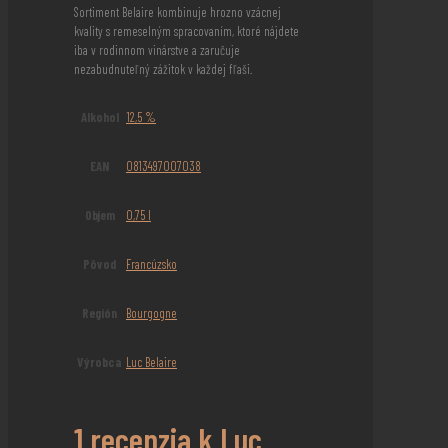
Sortiment Belaire kombinuje hrozno vzácnej
kvality s remeselným spracovaním, ktoré nájdete
iba v rodinnom vinárstve a zaručuje
nezabudnuteľný zážitok v každej fľaši.
Alkohol
12,5 %
EAN
0813497007038
Objem
0,75 l
Pôvod
Francúzsko
Región
Bourgogne
Výrobca
Luc Belaire
1 recenzia k
Luc