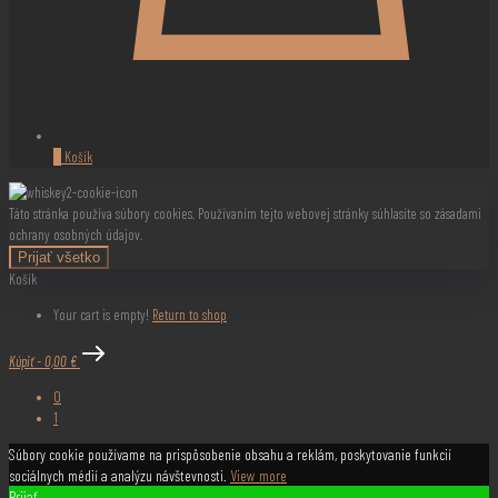
0
Košík
Táto stránka používa súbory cookies. Používaním tejto webovej stránky súhlasíte so zásadami
ochrany osobných údajov.
Prijať všetko
Košík
Your cart is empty!
Return to shop
Kúpiť
-
0,00 €
0
1
Súbory cookie používame na prispôsobenie obsahu a reklám, poskytovanie funkcií
sociálnych médií a analýzu návštevnosti.
View more
Prijať