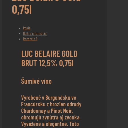
0,75l
Popis
Ďalšie informácie
Recenzie
1
LUC BELAIRE GOLD
BRUT 12,5% 0,75l
Šumivé víno
Vyrobené v Burgundsku vo
Francúzsku z hrozien odrody
Chardonnay a Pinot Noir,
ohromujú zvnútra aj zvonka.
Vyvážené a elegantné. Toto