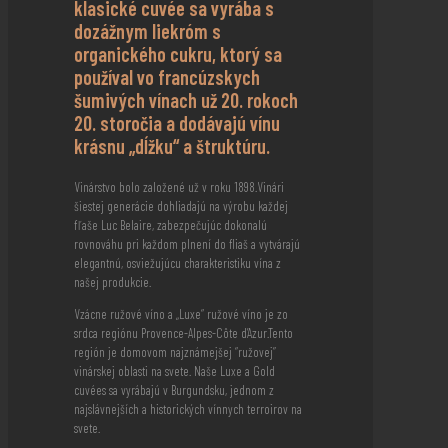
klasické cuvée sa vyrába s
dozážnym liekróm s
organického cukru, ktorý sa
používal vo francúzskych
šumivých vínach už 20. rokoch
20. storočia a dodávajú vínu
krásnu „dĺžku“ a štruktúru.
Vinárstvo bolo založené už v roku 1898.Vinári
šiestej generácie dohliadajú na výrobu každej
fľaše Luc Belaire, zabezpečujúc dokonalú
rovnováhu pri každom plnení do fliaš a vytvárajú
elegantnú, osviežujúcu charakteristiku vína z
našej produkcie.
Vzácne ružové víno a „Luxe“ ružové víno je zo
srdca regiónu Provence-Alpes-Côte d’Azur.Tento
región je domovom najznámejšej “ružovej”
vinárskej oblasti na svete. Naše Luxe a Gold
cuvées sa vyrábajú v Burgundsku, jednom z
najslávnejších a historických vínnych terroirov na
svete.