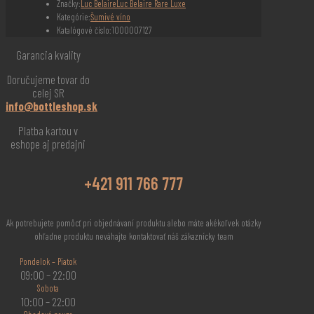
Značky:
Luc Belaire
Luc Belaire Rare Luxe
Kategórie:
Šumivé víno
Katalógové číslo:
1000007127
Garancia kvality
Doručujeme tovar do
celej SR
info@bottleshop.sk
Platba kartou v
eshope aj predajni
+421 911 766 777
Ak potrebujete pomôcť pri objednávaní produktu alebo máte akékoľvek otázky
ohľadne produktu neváhajte kontaktovať náš zákaznícky team
Pondelok – Piatok
09:00 – 22:00
Sobota
10:00 – 22:00