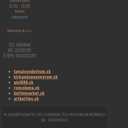
Obedová pauza
12:30 – 13:00
Nedeľa
zatvorené
Bottleshop sk, s.r.o.
IČO: 45906149
DIČ: 2023132111
IČ DPH: SK2023132111
lamaisondurhum.sk
kirkandsweeneyrum.sk
gin1689.sk
roncoloma.sk
bottlemarket.sk
artbottles.sk
© 2026 BOTTLESHOP SK, S.R.O. | EVIDENČNÉ ČÍSLO POVOLENIA NA DISTRIBÚCIU
SBL : 520031300013