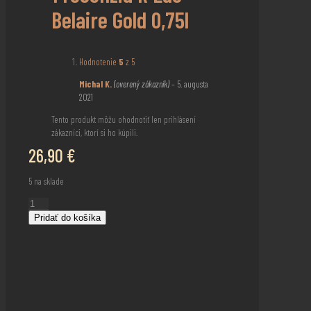
Belaire Gold 0,75l
Hodnotenie
5
z 5
Michal K.
(overený zákazník)
–
5. augusta
2021
Tento produkt môžu ohodnotiť len prihlásení
zákazníci, ktorí si ho kúpili.
26,90
€
5 na sklade
množstvo
Luc
Pridať do košíka
Belaire
Gold
0,75l