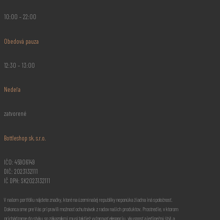
10:00 – 22:00
Obedová pauza
12:30 – 13:00
Nedeľa
zatvorené
Bottleshop sk, s.r.o.
IČO: 45906149
DIČ: 2023132111
IČ DPH: SK2023132111
V našom portfóliu nájdete značky, ktoré na území našej republiky neponúka žiadna iná spoločnosť.
Dokonca sme pre Vás pripravili možnosť ochutnávok z radov našich produktov. Prostredie, v ktorom
prichádzame do styku so zákazníkmi musí taktiež vyžarovať eleganciu, vkusnosť a jedinečný štýl, a