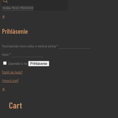
✕
Prihlásenie
Používateľské meno alebo e-mailová adresa
*
Heslo
*
Zapamätať si ma
Prihlásenie
Stratili ste heslo?
Vytvoriť účet?
✕
Cart