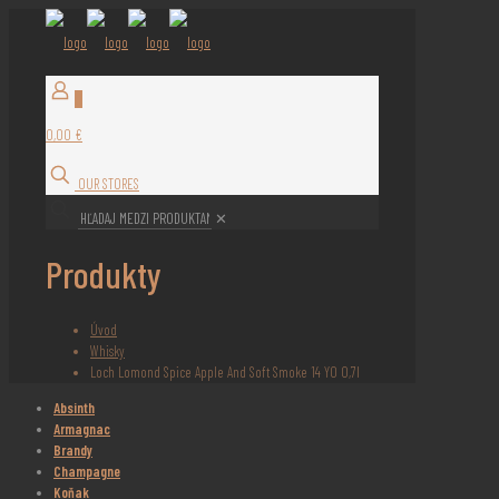
0
0,00 €
OUR STORES
✕
Produkty
Úvod
Whisky
Loch Lomond Spice Apple And Soft Smoke 14 YO 0,7l
Absinth
Armagnac
Brandy
Champagne
Koňak