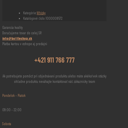
Smoke
14
Kategórie:
Whisky
YO
Katalógové číslo:
1000008572
0,7l
Garancia kvality
Doručujeme tovar do celej SR
info@bottleshop.sk
Platba kartou v eshope aj predajni
+421 911 766 777
Ak potrebujete pomôcť pri objednávaní produktu alebo máte akékoľvek otázky
ohľadne produktu neváhajte kontaktovať náš zákaznícky team
Pondelok – Piatok
09:00 – 22:00
Sobota