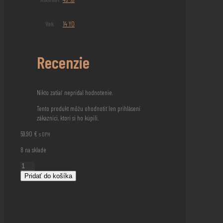
Vek
14 YO
Recenzie
Nikto zatiaľ nepridal hodnotenie.
Tento produkt môžu ohodnotiť len prihlásení
zákazníci, ktorí si ho kúpili.
59,90
€
s DPH
8 na sklade
množstvo
Loch
Pridať do košíka
Lomond
Spice
Apple
And
Soft