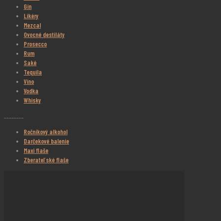
Gin
Likéry
Mezcal
Ovocné destiláty
Prosecco
Rum
Saké
Tequila
Víno
Vodka
Whisky
________
Ročníkový alkohol
Darčekové balenie
Maxi flaše
Zberateľské flaše