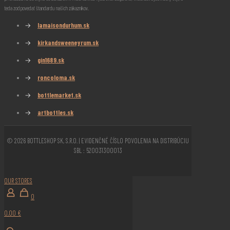
teda zodpovedať štandardu našich zákazníkov.
→
lamaisondurhum.sk
→
kirkandsweeneyrum.sk
→
gin1689.sk
→
roncoloma.sk
→
bottlemarket.sk
→
artbottles.sk
© 2026 BOTTLESHOP SK, S.R.O. | EVIDENČNÉ ČÍSLO POVOLENIA NA DISTRIBÚCIU
SBL : 520031300013
OUR STORES
0
0,00 €