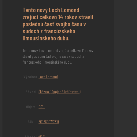
Tento nový Loch Lomond
zrejúci celkovo 14 rokov strávil
poslednú časť svojho času v
sudoch z francúzskeho
limousinského dubu.
Tento nový Loch Lomond zrejúci celkovo 14 rokov
strávil poslednú časť svojho času v sudoch z
francúzskeho limousinského dubu.
Výrobca
Loch Lomond
Pôvod
Škótsko ( Spojené kráľovstvo )
Objem
0,7 l
EAN
5016840747819
Alkohol
46 %