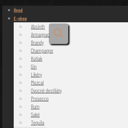
Úvod
E-shop
Absinth
Armagnac
Brandy
Champagne
Koňak
Gin
Likéry
Mezcal
Ovocné destiláty
Prosecco
Rum
Saké
Tequila