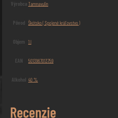
Výrobca
Tamnavulin
Pôvod
Škótsko ( Spojené kráľovstvo )
Objem
1 l
EAN
5013967013759
Alkohol
40 %
Recenzie