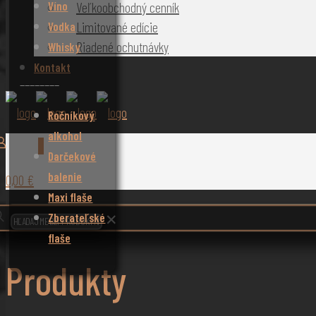
Víno
Veľkoobchodný cenník
Limitované edície
Vodka
Riadené ochutnávky
Whisky
Kontakt
________
Ročníkový
alkohol
0
Darčekové
balenie
0,00 €
Maxi flaše
Zberateľské
✕
flaše
Produkty