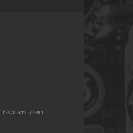
ať náš zákaznícky team