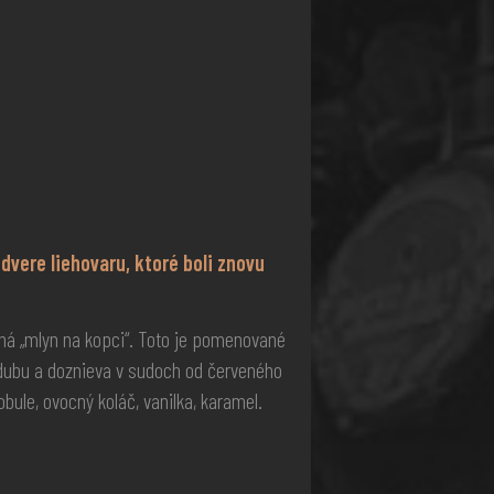
dvere liehovaru, ktoré boli znovu
ná „mlyn na kopci“. Toto je pomenované
dubu a doznieva v sudoch od červeného
ule, ovocný koláč, vanilka, karamel.