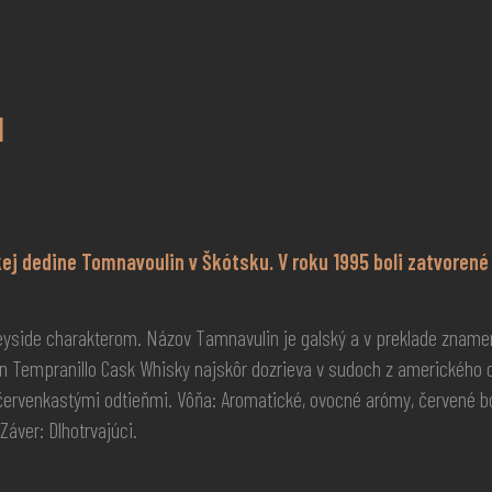
l
ej dedine Tomnavoulin v Škótsku. V roku 1995 boli zatvorené 
yside charakterom. Názov Tamnavulin je galský a v preklade zname
n Tempranillo Cask Whisky najskôr dozrieva v sudoch z amerického 
červenkastými odtieňmi. Vôňa: Aromatické, ovocné arómy, červené bob
 Záver: Dlhotrvajúci.