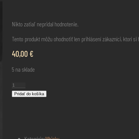
Nikto zatiaľ nepridal hodnotenie.
Tento produkt môžu ohodnotiť len prihlásení zákazníci, ktorí si h
40,00
€
5 na sklade
množstvo
Tamnavulin
Pridať do košíka
Tempranillo
Cask
Whisky
1l
Kategórie:
Whisky