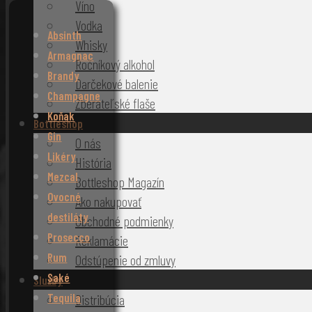
Víno
Vodka
Absinth
Whisky
Armagnac
Ročníkový alkohol
Brandy
Darčekové balenie
Champagne
Zberateľské flaše
Koňak
Bottleshop
Gin
O nás
Likéry
História
Mezcal
Bottleshop Magazín
Ovocné
Ako nakupovať
destiláty
Obchodné podmienky
Prosecco
Reklamácie
Rum
Odstúpenie od zmluvy
Saké
Služby
Tequila
Distribúcia