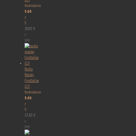
Hodnotenie
5.00
z
5
39,90
€
s
DPH
Pacho
Matrtaj
Frndžalica
0,7l
Hodnotenie
5.00
z
5
33,50
€
s
DPH