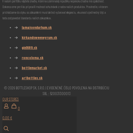
V našom portfóliu nájdete značky, ktoré na území našej republiky neponúka žiadna iná spoločnosť.
Dokonca sme pre Vás pripravili možnosť ochutnávok z radov našich produktov. Prostredie, v ktorom
prichádzame do styku so zákazníkmi musí taktiež vyžarovať eleganciu, vkusnosť a jedinečný štýl, a
teda zodpovedať štandardu našich zákazníkov.
→
lamaisondurhum.sk
→
kirkandsweeneyrum.sk
→
gin1689.sk
→
roncoloma.sk
→
bottlemarket.sk
→
artbottles.sk
© 2026 BOTTLESHOP SK, S.R.O. | EVIDENČNÉ ČÍSLO POVOLENIA NA DISTRIBÚCIU
SBL : 520031300013
OUR STORES
0
0,00 €