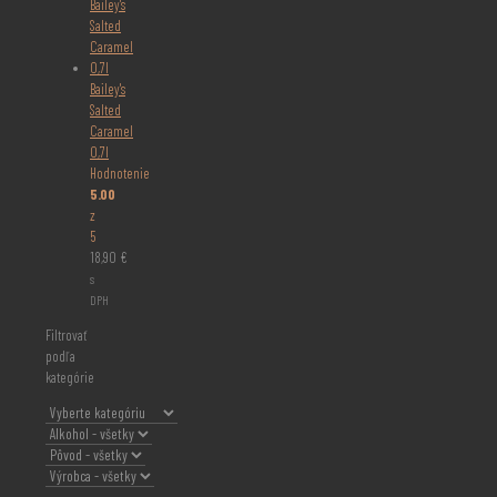
Bailey's
Salted
Caramel
0,7l
Hodnotenie
5.00
z
5
18,90
€
s
DPH
Filtrovať
podľa
kategórie