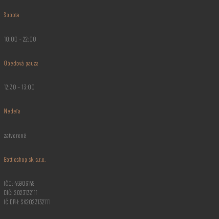
Sobota
10:00 – 22:00
Obedová pauza
12:30 – 13:00
Nedeľa
zatvorené
Bottleshop sk, s.r.o.
IČO: 45906149
DIČ: 2023132111
IČ DPH: SK2023132111