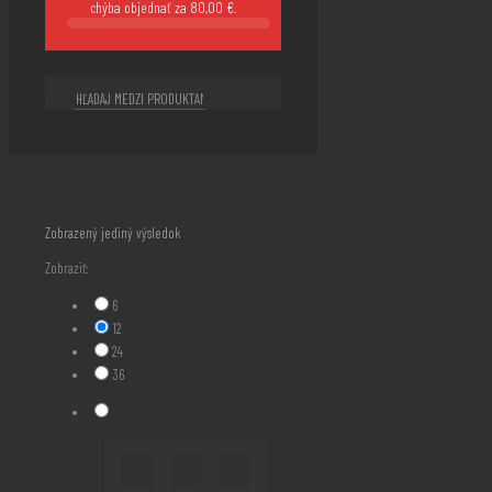
chýba objednať za
80,00
€
.
Zobrazený jediný výsledok
Zobraziť:
6
12
24
36