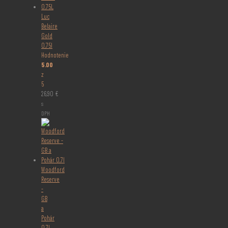
Luc
Belaire
Gold
0,75l
Hodnotenie
5.00
z
5
26,90
€
s
DPH
Woodford
Reserve
-
GB
a
Pohár
0,7l