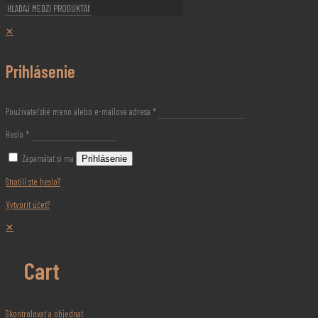
✕
Prihlásenie
Používateľské meno alebo e-mailová adresa
*
Heslo
*
Zapamätať si ma
Prihlásenie
Stratili ste heslo?
Vytvoriť účet?
✕
Cart
Skontrolovať a objednať