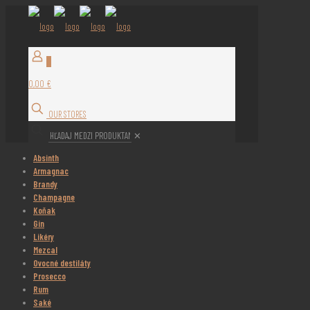
0
0,00 €
OUR STORES
✕
Absinth
Armagnac
Brandy
Champagne
Koňak
Gin
Likéry
Mezcal
Ovocné destiláty
Prosecco
Rum
Saké