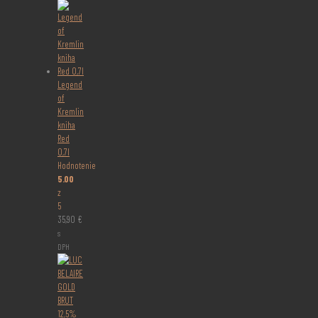
Legend
of
Kremlin
kniha
Red
0,7l
Hodnotenie
5.00
z
5
35,90
€
s
DPH