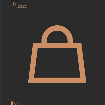
Môj účet
0
Košík