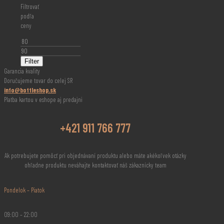
Filtrovať
podľa
ceny
Minimálna
cena
Maximálna
cena
Filter
Garancia kvality
Doručujeme tovar do celej SR
info@bottleshop.sk
Platba kartou v eshope aj predajni
+421 911 766 777
Ak potrebujete pomôcť pri objednávaní produktu alebo máte akékoľvek otázky
ohľadne produktu neváhajte kontaktovať náš zákaznícky team
Pondelok – Piatok
09:00 – 22:00