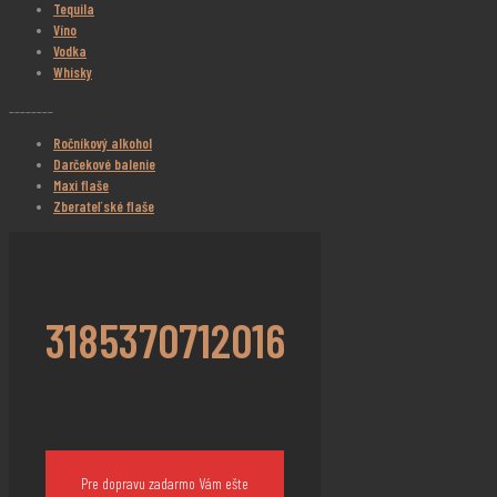
Tequila
Víno
Vodka
Whisky
________
Ročníkový alkohol
Darčekové balenie
Maxi flaše
Zberateľské flaše
3185370712016
Pre dopravu zadarmo Vám ešte