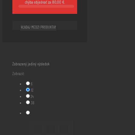
chýba objednať za
80,00
€
.
Zobrazený jediný výsledok
Zobraziť:
6
12
24
36