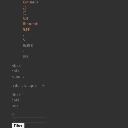
Centenario
23
YO
0,7l
Hodnotenie
5.00
z
5
64,90
€
s
DPH
Filtrovať
podľa
kategórie
Filtrovať
podľa
ceny
Minimálna
cena
Maximálna
cena
Filter