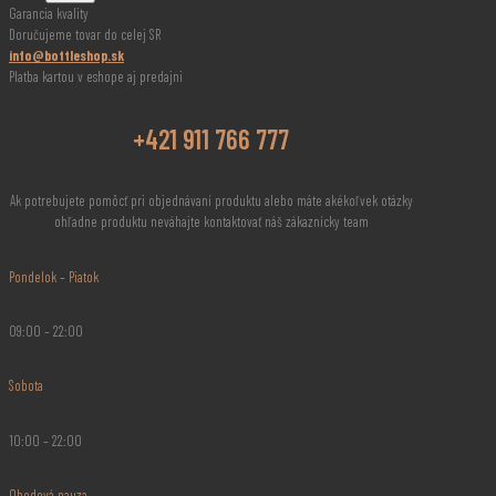
Garancia kvality
Doručujeme tovar do celej SR
info@bottleshop.sk
Platba kartou v eshope aj predajni
+421 911 766 777
Ak potrebujete pomôcť pri objednávaní produktu alebo máte akékoľvek otázky
ohľadne produktu neváhajte kontaktovať náš zákaznícky team
Pondelok – Piatok
09:00 – 22:00
Sobota
10:00 – 22:00
Obedová pauza