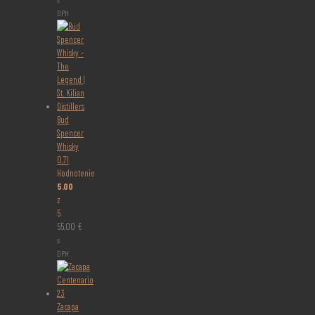
DPH
Bud
Spencer
Whisky
0,7l
Hodnotenie
5.00
z
5
55,00
€
s
DPH
Zacapa