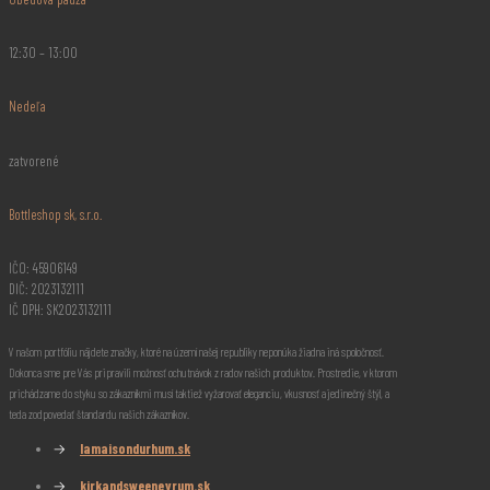
12:30 – 13:00
Nedeľa
zatvorené
Bottleshop sk, s.r.o.
IČO: 45906149
DIČ: 2023132111
IČ DPH: SK2023132111
V našom portfóliu nájdete značky, ktoré na území našej republiky neponúka žiadna iná spoločnosť.
Dokonca sme pre Vás pripravili možnosť ochutnávok z radov našich produktov. Prostredie, v ktorom
prichádzame do styku so zákazníkmi musí taktiež vyžarovať eleganciu, vkusnosť a jedinečný štýl, a
teda zodpovedať štandardu našich zákazníkov.
→
lamaisondurhum.sk
→
kirkandsweeneyrum.sk