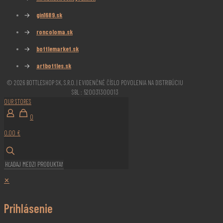
→
gin1689.sk
→
roncoloma.sk
→
bottlemarket.sk
→
artbottles.sk
© 2026 BOTTLESHOP SK, S.R.O. | EVIDENČNÉ ČÍSLO POVOLENIA NA DISTRIBÚCIU
SBL : 520031300013
OUR STORES
0
0,00 €
✕
Prihlásenie