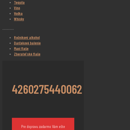
Tequila
Víno
Vodka
Whisky
________
Ročníkový alkohol
Darčekové balenie
Maxi flaše
Zberateľské flaše
4260275440062
Pre dopravu zadarmo Vám ešte