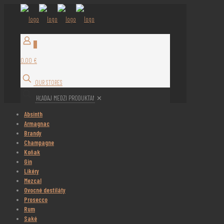
0
0,00 €
OUR STORES
✕
Absinth
Armagnac
Brandy
Champagne
Koňak
Gin
Likéry
Mezcal
Ovocné destiláty
Prosecco
Rum
Saké