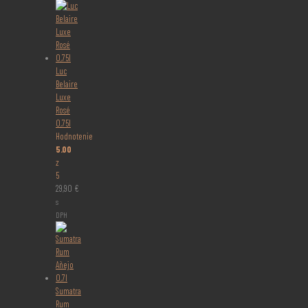
Luc
Belaire
Luxe
Rosé
0,75l
Hodnotenie
5.00
z
5
29,90
€
s
DPH
Sumatra
Rum