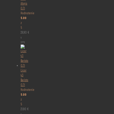
Añejo
0,7l
Hodnotenie
5.00
z
5
29,90
€
s
DPH
Licor
43
Baristo
0,7l
Hodnotenie
5.00
z
5
21,90
€
s