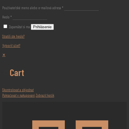
Používateľské meno alebo e-mailová adresa
*
Heslo
*
Zapamätať si ma
Prihlásenie
Stratili ste heslo?
Vytvoriť účet?
✕
Cart
Skontrolovať a objednať
Pokračovať v nakupovaní
Zobraziť košík