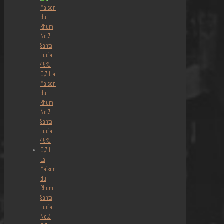
La
Maison
du
Rhum
Santa
Lucia
No.3