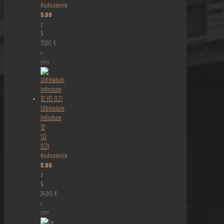
Hodnotenie
5.00
z
5
17,90
€
s
DPH
Ultimatum
Infinitum
12
YO
0,7l
Hodnotenie
5.00
z
5
24,90
€
s
DPH