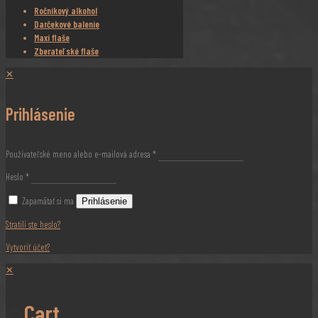
Ročníkový alkohol
Darčekové balenie
Maxi flaše
Zberateľské flaše
✕
Prihlásenie
Používateľské meno alebo e-mailová adresa
*
Heslo
*
Zapamätať si ma
Prihlásenie
Stratili ste heslo?
Vytvoriť účet?
✕
Cart