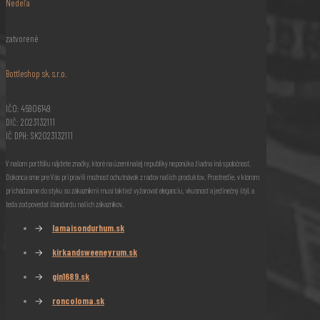
Nedeľa
zatvorené
Bottleshop sk, s.r.o.
IČO: 45906149
DIČ: 2023132111
IČ DPH: SK2023132111
V našom portfóliu nájdete značky, ktoré na území našej republiky neponúka žiadna iná spoločnosť.
Dokonca sme pre Vás pripravili možnosť ochutnávok z radov našich produktov. Prostredie, v ktorom
prichádzame do styku so zákazníkmi musí taktiež vyžarovať eleganciu, vkusnosť a jedinečný štýl, a
teda zodpovedať štandardu našich zákazníkov.
→
lamaisondurhum.sk
→
kirkandsweeneyrum.sk
→
gin1689.sk
→
roncoloma.sk