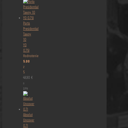
Porto
Presidential
Tawny
10
YO
0,75l
Hodnotenie
5.00
z
5
49,90
€
s
DPH
Absolut
Uncover
0,7l