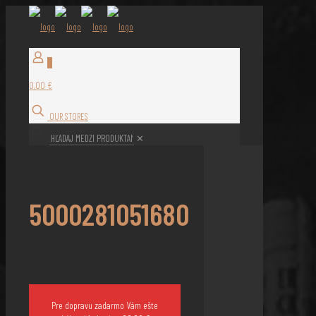
0
0,00 €
OUR STORES
✕
5000281051680
Pre dopravu zadarmo Vám ešte