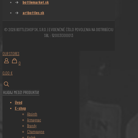
→
bottlemarket.sk
→
artbottles.sk
© 2026 BOTTLESHOP SK, S.R.O. | EVIDENČNÉ ČÍSLO POVOLENIA NA DISTRIBÚCIU
SBL : 520031300013
OUR STORES
0
0,00 €
Úvod
E-shop
Absinth
Armagnac
Brandy
Champagne
Koňak