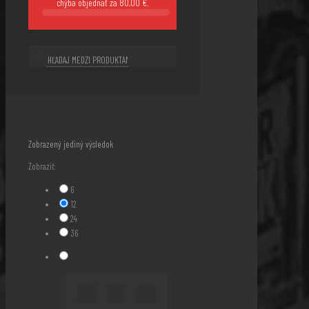
chýba objednať za
80,00
€
.
Zobrazený jediný výsledok
Zobraziť:
6
12
24
36