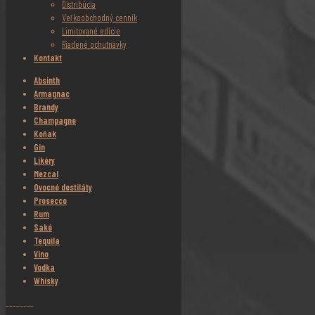
Distribúcia
Veľkoobchodný cenník
Limitované edície
Riadené ochutnávky
Kontakt
Absinth
Armagnac
Brandy
Champagne
Koňak
Gin
Likéry
Mezcal
Ovocné destiláty
Prosecco
Rum
Saké
Tequila
Víno
Vodka
Whisky
________