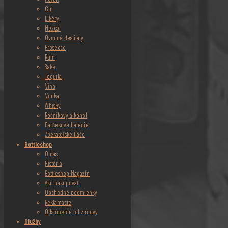
Gin
Likéry
Mezcal
Ovocné destiláty
Prosecco
Rum
Saké
Tequila
Víno
Vodka
Whisky
Ročníkový alkohol
Darčekové balenie
Zberateľské flaše
Bottleshop
O nás
História
Bottleshop Magazín
Ako nakupovať
Obchodné podmienky
Reklamácie
Odstúpenie od zmluvy
Služby