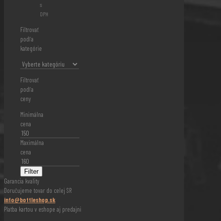
s
DPH
Filtrovať
podľa
kategórie
Filtrovať
podľa
ceny
Minimálna
cena
Maximálna
cena
Filter
Garancia kvality
Doručujeme tovar do celej SR
info@bottleshop.sk
Platba kartou v eshope aj predajni