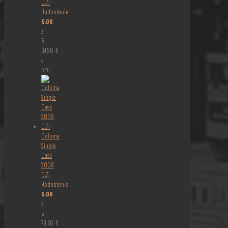
0,7l
Hodnotenie
5.00
z
5
69,90
€
s
DPH
Coloma
Single
Cask
2008
0,7l
Hodnotenie
5.00
z
5
79,50
€