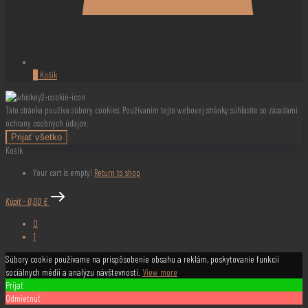
0
Košík
Táto stránka používa súbory cookies. Používaním tejto webovej stránky súhlasíte so zásadami
ochrany osobných údajov.
Prijať všetko
Košík
Your cart is empty!
Return to shop
Kúpiť
-
0,00 €
0
1
Súbory cookie používame na prispôsobenie obsahu a reklám, poskytovanie funkcií
sociálnych médií a analýzu návštevnosti.
View more
Prijať
Odmietnuť