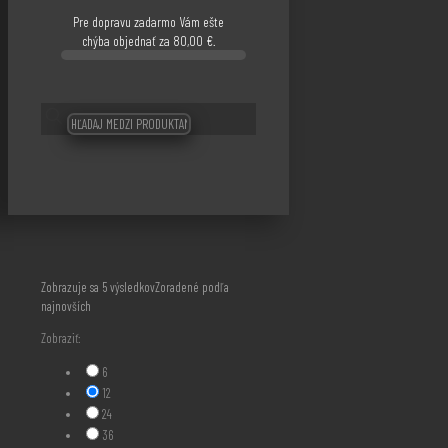
Pre dopravu zadarmo Vám ešte
chýba objednať za
80,00
€
.
Zobrazuje sa 5 výsledkov
Zoradené podľa
najnovších
Zobraziť:
6
12
24
36