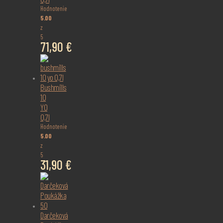
Hodnotenie
5.00
z
5
71,90
€
Bushmills
10
YO
0,7l
Hodnotenie
5.00
z
5
31,90
€
Darčeková