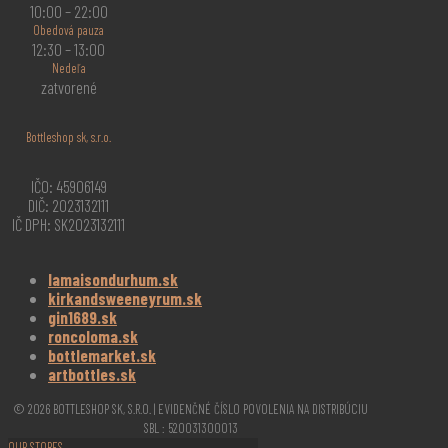
10:00 – 22:00
Obedová pauza
12:30 – 13:00
Nedeľa
zatvorené
Bottleshop sk, s.r.o.
IČO: 45906149
DIČ: 2023132111
IČ DPH: SK2023132111
lamaisondurhum.sk
kirkandsweeneyrum.sk
gin1689.sk
roncoloma.sk
bottlemarket.sk
artbottles.sk
© 2026 BOTTLESHOP SK, S.R.O. | EVIDENČNÉ ČÍSLO POVOLENIA NA DISTRIBÚCIU
SBL : 520031300013
OUR STORES