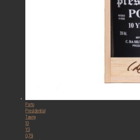
Porto
Presidential
Tawny
10
YO
0,75l