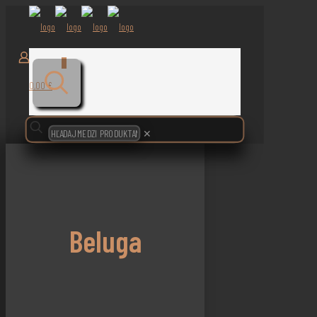
0
0,00 €
✕
Beluga