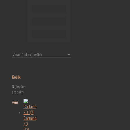
Košík
Najlepšie
produkty
Cartavio
XO
0,7l