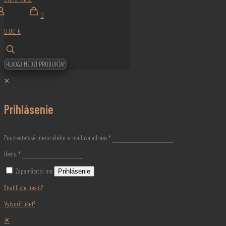
0
0,00 €
✕
Prihlásenie
Používateľské meno alebo e-mailová adresa
*
Heslo
*
Zapamätať si ma
Prihlásenie
Stratili ste heslo?
Vytvoriť účet?
✕