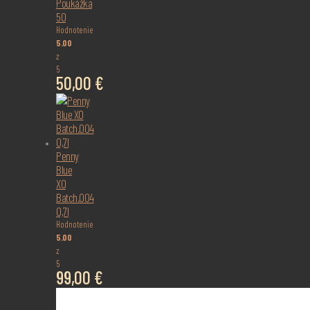
Poukážka
50
Hodnotenie
5.00
z
5
50,00
€
Penny
Blue
XO
Batch.004
0,7l
Hodnotenie
5.00
z
5
99,00
€