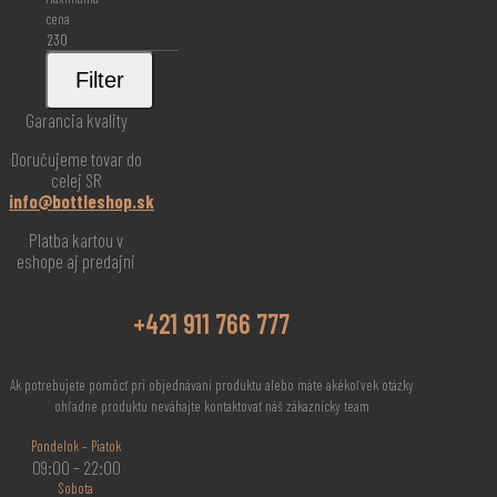
cena
Filter
Garancia kvality
Doručujeme tovar do
celej SR
info@bottleshop.sk
Platba kartou v
eshope aj predajni
+421 911 766 777
Ak potrebujete pomôcť pri objednávaní produktu alebo máte akékoľvek otázky
ohľadne produktu neváhajte kontaktovať náš zákaznícky team
Pondelok – Piatok
09:00 – 22:00
Sobota