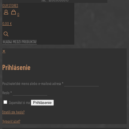
OUR STORES
0
0,00 €
✕
Prihlásenie
Používateľské meno alebo e-mailová adresa
*
Heslo
*
Zapamätať si ma
Prihlásenie
Stratili ste heslo?
Vytvoriť účet?