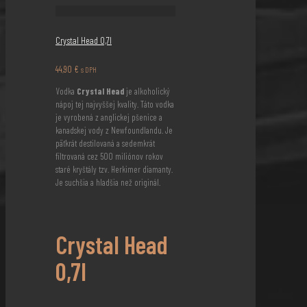
Crystal Head 0,7l
44,90
€
s DPH
Vodka
Crystal Head
je alkoholický
nápoj tej najvyššej kvality. Táto vodka
je vyrobená z anglickej pšenice a
kanadskej vody z Newfoundlandu. Je
päťkrát destilovaná a sedemkrát
filtrovaná cez 500 miliónov rokov
staré kryštály tzv. Herkimer diamanty.
Je suchšia a hladšia než originál.
Crystal Head
0,7l