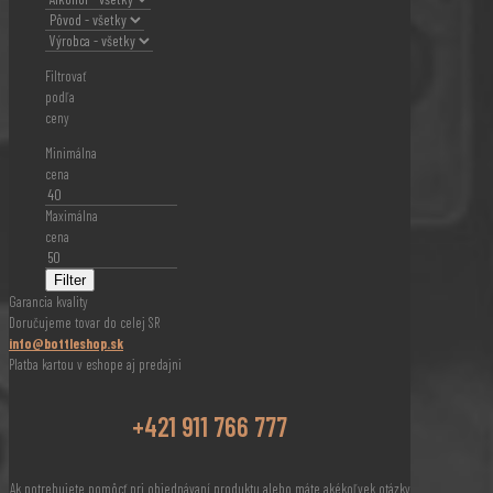
Filtrovať
podľa
ceny
Minimálna
cena
Maximálna
cena
Filter
Garancia kvality
Doručujeme tovar do celej SR
info@bottleshop.sk
Platba kartou v eshope aj predajni
+421 911 766 777
Ak potrebujete pomôcť pri objednávaní produktu alebo máte akékoľvek otázky