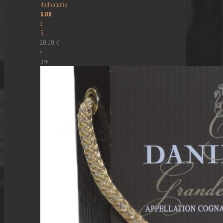
Hodnotenie
5.00
z
5
20,00
€
s
DPH