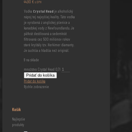
44,90
€
s DPH
Vodka
Crystal Head
je alkoholický
nápoj tej najvyššej kvality. Táto vodka
je vyrobená z anglickej pšenice a
kanadskej vody z Newfoundlandu. Je
päťkrát destilovaná a sedemkrát
filtrovaná cez 500 miliónov rokov
staré kryštály tzv. Herkimer diamanty.
Je suchšia a hladšia než originál.
9 na sklade
množstvo Crystal Head 0,7l
Pridať do košíka
Pridať do košíka
Rýchle zobrazenie
Košík
Najlepšie
produkty