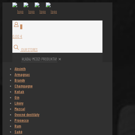
0
0,00 €
OUR STORES
✕
Absinth
Armagnac
Brandy
Champagne
Koňak
Gin
Likéry
Mezcal
Ovocné destiláty
Prosecco
Rum
Saké