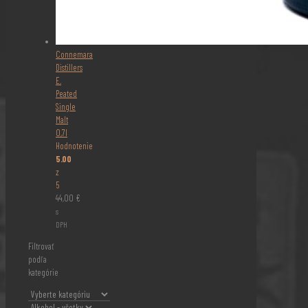
Connemara
Distillers
E.
Peated
Single
Malt
0,7l
Hodnotenie
5.00
z
5
44,00
€
s
DPH
Filtrovať
podľa
kategórie