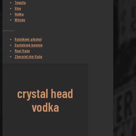
Tequila
Víno
Vodka
Whisky
________
Ročníkový alkohol
Darčekové balenie
Maxi flaše
Zberateľské flaše
crystal head
vodka