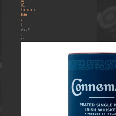
0,7l
Hodnotenie
5.00
z
5
24,90
€
s
DPH