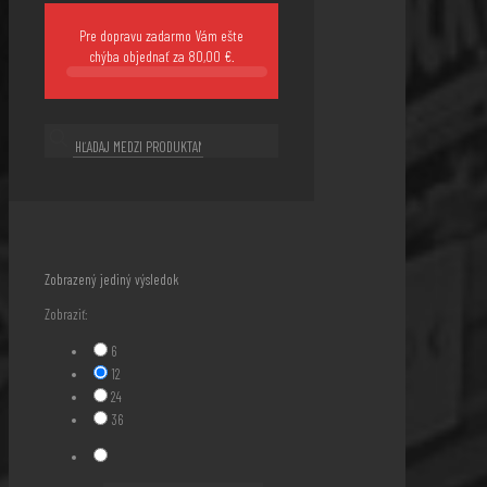
Pre dopravu zadarmo Vám ešte
chýba objednať za
80,00
€
.
Zobrazený jediný výsledok
Zobraziť:
6
12
24
36