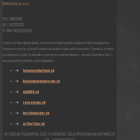
Bottleshop sk, s.r.o.
IČO: 45906149
DIČ: 2023132111
IČ DPH: SK2023132111
V našom portfóliu nájdete značky, ktoré na území našej republiky neponúka žiadna iná spoločnosť.
Dokonca sme pre Vás pripravili možnosť ochutnávok z radov našich produktov. Prostredie, v ktorom
prichádzame do styku so zákazníkmi musí taktiež vyžarovať eleganciu, vkusnosť a jedinečný štýl, a
teda zodpovedať štandardu našich zákazníkov.
→
lamaisondurhum.sk
→
kirkandsweeneyrum.sk
→
gin1689.sk
→
roncoloma.sk
→
bottlemarket.sk
→
artbottles.sk
© 2026 BOTTLESHOP SK, S.R.O. | EVIDENČNÉ ČÍSLO POVOLENIA NA DISTRIBÚCIU
SBL : 520031300013