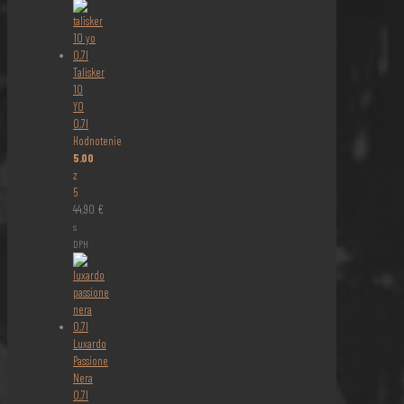
Talisker
10
YO
0,7l
Hodnotenie
5.00
z
5
44,90
€
s
DPH
Luxardo
Passione
Nera
0,7l