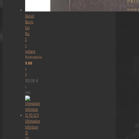
Daniel
Bouju
Set
No.
2
+
pohare
Hodnotenie
5.00
z
5
120,00
€
s
DPH
Ultimatum
Infinitum
12
YO