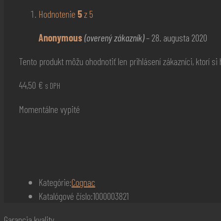
Hodnotenie
5
z 5
Anonymous
(overený zákazník)
–
28. augusta 2020
Tento produkt môžu ohodnotiť len prihlásení zákazníci, ktorí si h
44,50
€
s DPH
Momentálne vypité
Kategórie:
Cognac
Katalógové číslo:
1000003821
Garancia kvality