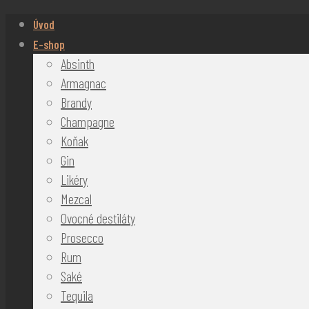
Úvod
E-shop
Absinth
Armagnac
Brandy
Champagne
Koňak
Gin
Likéry
Mezcal
Ovocné destiláty
Prosecco
Rum
Saké
Tequila