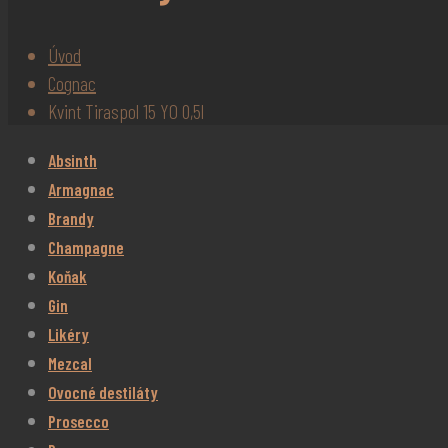
Úvod
Cognac
Kvint Tiraspol 15 YO 0,5l
Absinth
Armagnac
Brandy
Champagne
Koňak
Gin
Likéry
Mezcal
Ovocné destiláty
Prosecco