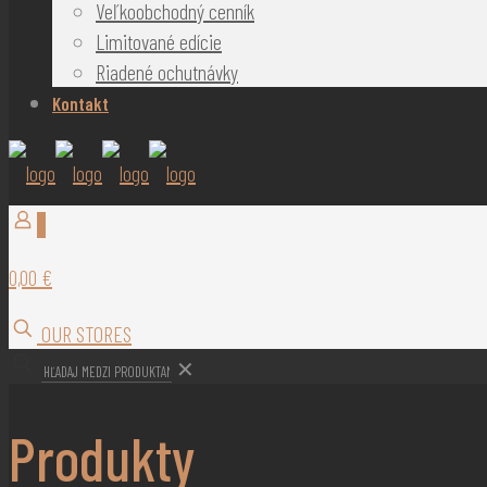
Veľkoobchodný cenník
Limitované edície
Riadené ochutnávky
Kontakt
0
0,00 €
OUR STORES
✕
Produkty