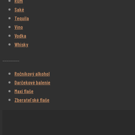
Rum
Saké
Tequila
Víno
Vodka
Whisky
________
Ročníkový alkohol
Darčekové balenie
Maxi flaše
Zberateľské flaše