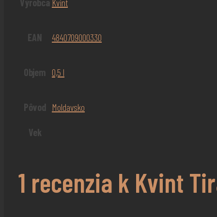
Výrobca
Kvint
EAN
4840709000330
Objem
0,5 l
Pôvod
Moldavsko
Vek
1 recenzia k
Kvint Tir