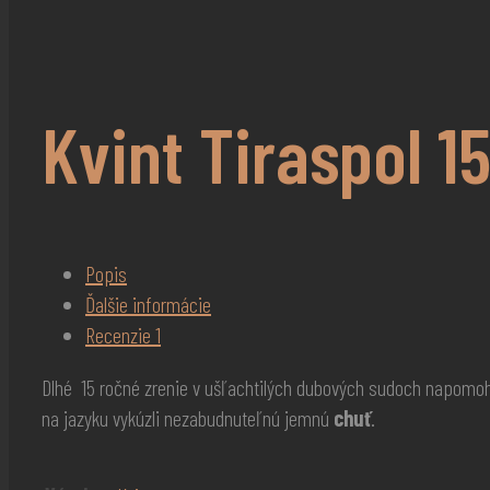
Kvint Tiraspol 15
Popis
Ďalšie informácie
Recenzie
1
Dlhé 15 ročné zrenie v ušľachtilých dubových sudoch napomoh
na jazyku vykúzli nezabudnuteľnú jemnú
chuť
.