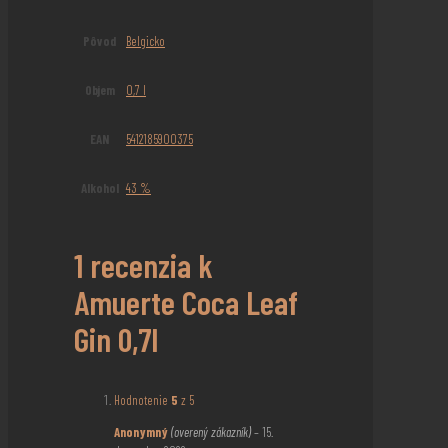
Pôvod
Belgicko
Objem
0,7 l
EAN
5412185900375
Alkohol
43 %
1 recenzia k
Amuerte Coca Leaf
Gin 0,7l
Hodnotenie
5
z 5
Anonymný
(overený zákazník)
–
15.