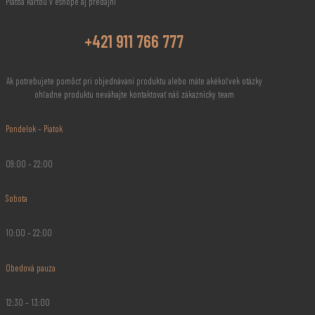
Platba kartou v eshope aj predajni
+421 911 766 777
Ak potrebujete pomôcť pri objednávaní produktu alebo máte akékoľvek otázky
ohľadne produktu neváhajte kontaktovať náš zákaznícky team
Pondelok – Piatok
09:00 – 22:00
Sobota
10:00 – 22:00
Obedová pauza
12:30 – 13:00