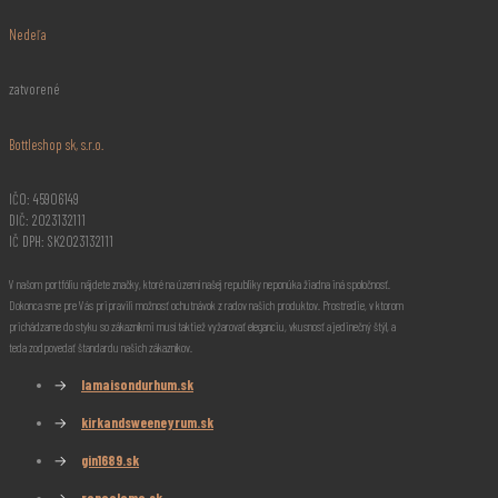
Nedeľa
zatvorené
Bottleshop sk, s.r.o.
IČO: 45906149
DIČ: 2023132111
IČ DPH: SK2023132111
V našom portfóliu nájdete značky, ktoré na území našej republiky neponúka žiadna iná spoločnosť.
Dokonca sme pre Vás pripravili možnosť ochutnávok z radov našich produktov. Prostredie, v ktorom
prichádzame do styku so zákazníkmi musí taktiež vyžarovať eleganciu, vkusnosť a jedinečný štýl, a
teda zodpovedať štandardu našich zákazníkov.
→
lamaisondurhum.sk
→
kirkandsweeneyrum.sk
→
gin1689.sk
→
roncoloma.sk