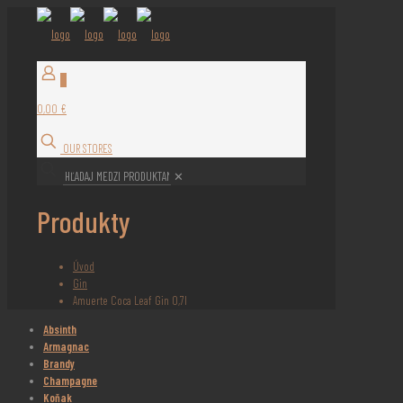
0
0,00 €
OUR STORES
✕
Produkty
Úvod
Gin
Amuerte Coca Leaf Gin 0,7l
Absinth
Armagnac
Brandy
Champagne
Koňak