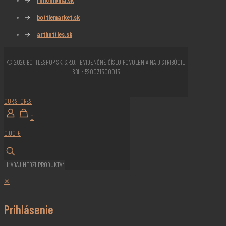
→
bottlemarket.sk
→
artbottles.sk
© 2026 BOTTLESHOP SK, S.R.O. | EVIDENČNÉ ČÍSLO POVOLENIA NA DISTRIBÚCIU
SBL : 520031300013
OUR STORES
0
0,00 €
✕
Prihlásenie