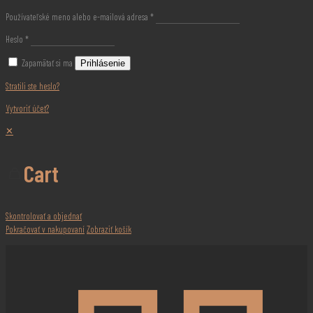
Používateľské meno alebo e-mailová adresa
*
Heslo
*
Zapamätať si ma
Prihlásenie
Stratili ste heslo?
Vytvoriť účet?
✕
Cart
Skontrolovať a objednať
Pokračovať v nakupovaní
Zobraziť košík