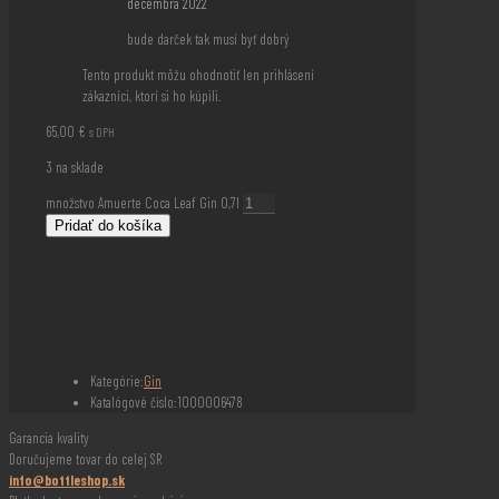
decembra 2022
bude darček tak musí byť dobrý
Tento produkt môžu ohodnotiť len prihlásení
zákazníci, ktorí si ho kúpili.
65,00
€
s DPH
3 na sklade
množstvo Amuerte Coca Leaf Gin 0,7l
Pridať do košíka
Kategórie:
Gin
Katalógové číslo:
1000006478
Garancia kvality
Doručujeme tovar do celej SR
info@bottleshop.sk