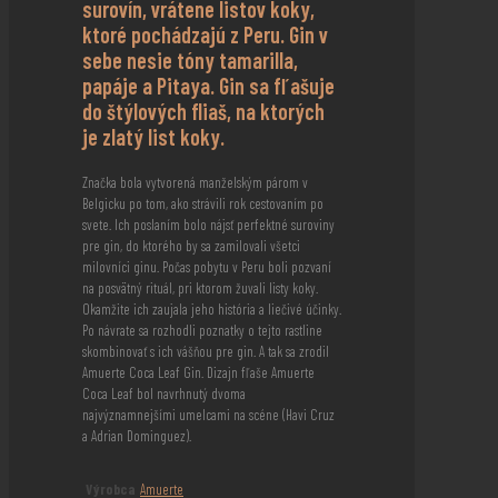
surovín, vrátene listov koky,
ktoré pochádzajú z Peru. Gin v
sebe nesie tóny tamarilla,
papáje a Pitaya. Gin sa fľašuje
do štýlových fliaš, na ktorých
je zlatý list koky.
Značka bola vytvorená manželským párom v
Belgicku po tom, ako strávili rok cestovaním po
svete. Ich poslaním bolo nájsť perfektné suroviny
pre gin, do ktorého by sa zamilovali všetci
milovníci ginu. Počas pobytu v Peru boli pozvaní
na posvätný rituál, pri ktorom žuvali listy koky.
Okamžite ich zaujala jeho história a liečivé účinky.
Po návrate sa rozhodli poznatky o tejto rastline
skombinovať s ich vášňou pre gin. A tak sa zrodil
Amuerte Coca Leaf Gin. Dizajn fľaše Amuerte
Coca Leaf bol navrhnutý dvoma
najvýznamnejšími umelcami na scéne (Havi Cruz
a Adrian Dominguez).
Výrobca
Amuerte