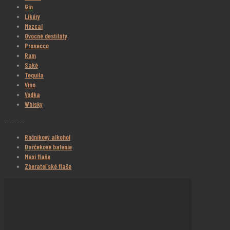
Gin
Likéry
Mezcal
Ovocné destiláty
Prosecco
Rum
Saké
Tequila
Víno
Vodka
Whisky
________
Ročníkový alkohol
Darčekové balenie
Maxi flaše
Zberateľské flaše