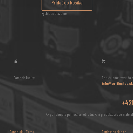
Pridať do košíka
Rýchle zobrazenie
Garancia kvality
Doručujeme tovar do c
info@bottleshop.sk
+421
Ak potrebujete pomôcť pri objednávaní produktu alebo máte a
Pondelok – Piatok
Bottleshop sk, s.r.o.