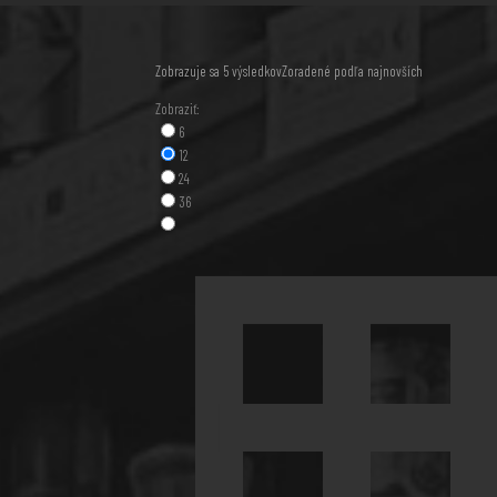
Zobrazuje sa 5 výsledkov
Zoradené podľa najnovších
Zobraziť:
6
12
24
36