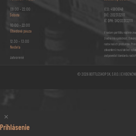
09:00 – 22:00
IČO: 45906149
Sobota
DIČ: 2023132111
IČ DPH: SK2023132111
10:00 – 22:00
Obedová pauza
V našom portfóliu nájdete zna
žiadna iná spoločnosť. Dokon
12:30 – 13:00
radov našich produktov. Pros
Nedeľa
zákazníkmi musí taktiež vyžar
zodpovedať štandardu našich
zatvorené
© 2026 BOTTLESHOP SK, S.R.O. | EVIDENČ
✕
Prihlásenie