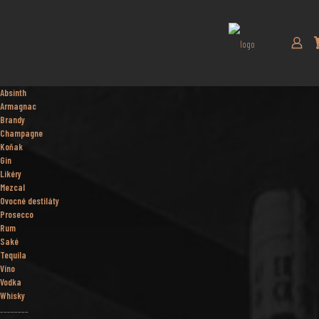
Absinth
Armagnac
Brandy
Champagne
Koňak
Gin
Likéry
Mezcal
Ovocné destiláty
Prosecco
Rum
Saké
Tequila
Víno
Vodka
Whisky
________