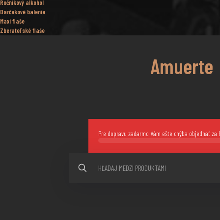
Ročníkový alkohol
Darčekové balenie
Maxi flaše
Zberateľské flaše
Amuerte
Pre dopravu zadarmo Vám ešte chýba objednať za