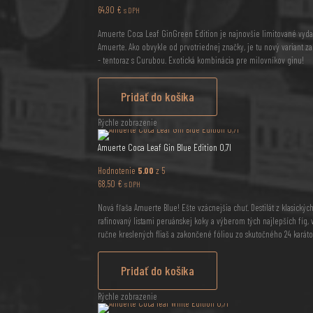
64,90
€
s DPH
Amuerte Coca Leaf GinGreen Edition je najnovšie limitované vyd
Amuerte. Ako obvykle od prvotriednej značky, je tu nový variant 
- tentoraz s Curubou. Exotická kombinácia pre milovníkov ginu!
Pridať do košíka
Rýchle zobrazenie
Amuerte Coca Leaf Gin Blue Edition 0,7l
Hodnotenie
5.00
z 5
68,50
€
s DPH
Nová fľaša Amuerte Blue! Ešte vzácnejšia chuť. Destilát z klasickýc
rafinovaný listami peruánskej koky a výberom tých najlepších fíg, 
ručne kreslených fliaš a zakončené fóliou zo skutočného 24 karáto
Pridať do košíka
Rýchle zobrazenie