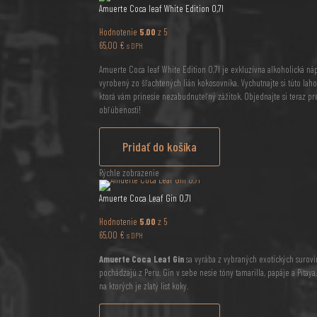
Amuerte Coca leaf White Edition 0,7l
Hodnotenie
5.00
z 5
65,00
€
s DPH
Amuerte Coca leaf White Edition 0,7l je exkluzívna alkoholická ná
vyrobený zo šľachtených lián kokosovníka. Vychutnajte si túto lah
ktorá vám prinesie nezabudnuteľný zážitok. Objednajte si teraz pr
obľúbenosti!
Pridať do košíka
Rýchle zobrazenie
Amuerte Coca Leaf Gin 0,7l
Hodnotenie
5.00
z 5
65,00
€
s DPH
Amuerte Coca Leaf Gin
sa vyrába z vybraných exotických surovín,
pochádzajú z Peru. Gin v sebe nesie tóny tamarilla, papáje a Pitaya. 
na ktorých je zlatý list koky.