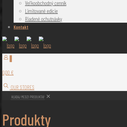
Veľkoobchodný cenník
Limitované edície
Riadené ochutnávky
Kontakt
0
0,00 €
OUR STORES
✕
Produkty