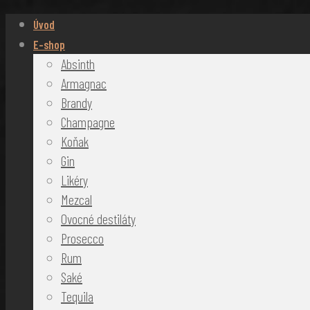
Úvod
E-shop
Absinth
Armagnac
Brandy
Champagne
Koňak
Gin
Likéry
Mezcal
Ovocné destiláty
Prosecco
Rum
Saké
Tequila