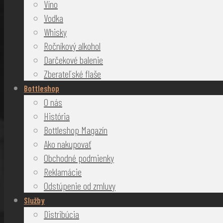
Víno
Vodka
Whisky
Ročníkový alkohol
Darčekové balenie
Zberateľské flaše
Bottleshop
O nás
História
Bottleshop Magazín
Ako nakupovať
Obchodné podmienky
Reklamácie
Odstúpenie od zmluvy
Služby
Distribúcia