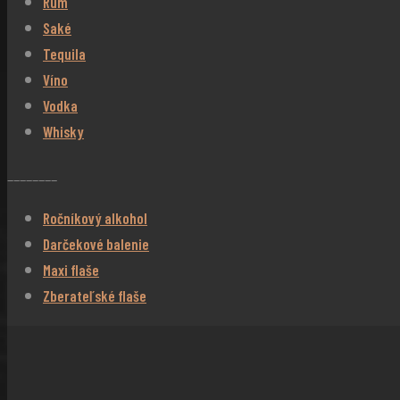
Rum
Saké
Tequila
Víno
Vodka
Whisky
________
Ročníkový alkohol
Darčekové balenie
Maxi flaše
Zberateľské flaše