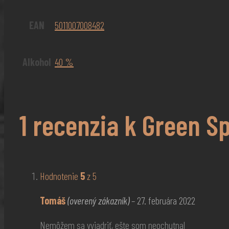
EAN
5011007008482
Alkohol
40 %
1 recenzia k
Green Spo
Hodnotenie
5
z 5
Tomáš
(overený zákazník)
–
27. februára 2022
Nemôžem sa vyjadriť, ešte som neochutnal