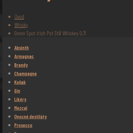
Úvod
Whisky
Green Spot Irish Pot Still Whiskey 0,7l
Absinth
Armagnac
Brandy
Champagne
Koňak
Gin
Likéry
Mezcal
Ovocné destiláty
Prosecco