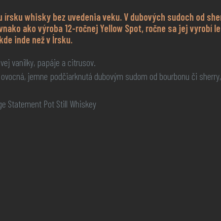
šiu írsku whisky bez uvedenia veku. V dubových sudoch od sh
vnako ako výroba 12-ročnej Yellow Spot, ročne sa jej vyrobí le
kde inde než v Írsku.
j vanilky, papáje a citrusov.
 a ovocná, jemne podčiarknutá dubovým sudom od bourbonu či sherr
e Statement Pot Still Whiskey