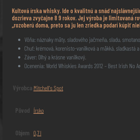
Kultová írska whisky. Ide o kvalitnú a snáď najslávnej
dozrieva zvyčajne 8 9 rokov. Jej výroba je limitovaná ro
„rozoberú doma, preto sa ju len zriedka podarí kúpiť nie
Vôňa: náznaky mäty, sladového jačmeňa, sladu, smotanove
Chuť: krémová, korenisto-vanilková a mäkká, sladkastá
Záver: Dlhý a krásne vanilkový.
Ocenenia: World Whiskies Awards 2012 – Best Irish No Ag
Výrobca
Mitchell's Spot
Pôvod
Írsko
Objem
0,7 l