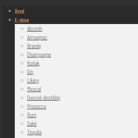
Úvod
E-shop
Absinth
Armagnac
Brandy
Champagne
Koňak
Gin
Likéry
Mezcal
Ovocné destiláty
Prosecco
Rum
Saké
Tequila