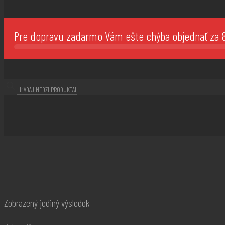
Pre dopravu zadarmo Vám ešte chýba objednať za
Zobrazený jediný výsledok