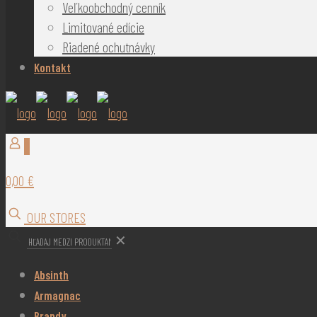
Veľkoobchodný cenník
Limitované edície
Riadené ochutnávky
Kontakt
0
0,00 €
OUR STORES
✕
Absinth
Armagnac
Brandy