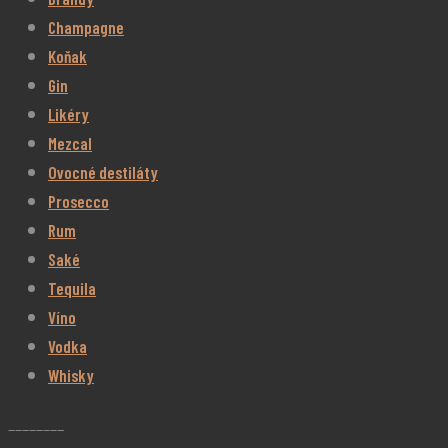
Champagne
Koňak
Gin
Likéry
Mezcal
Ovocné destiláty
Prosecco
Rum
Saké
Tequila
Víno
Vodka
Whisky
________