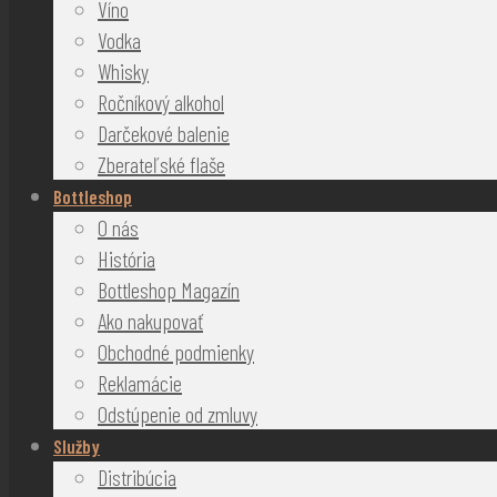
Víno
Vodka
Whisky
Ročníkový alkohol
Darčekové balenie
Zberateľské flaše
Bottleshop
O nás
História
Bottleshop Magazín
Ako nakupovať
Obchodné podmienky
Reklamácie
Odstúpenie od zmluvy
Služby
Distribúcia