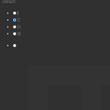
Zobraziť:
6
12
24
36