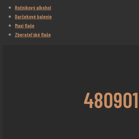
Ročníkový alkohol
Darčekové balenie
Maxi flaše
Zberateľské flaše
480901