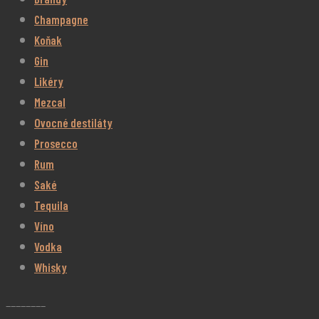
Champagne
Koňak
Gin
Likéry
Mezcal
Ovocné destiláty
Prosecco
Rum
Saké
Tequila
Víno
Vodka
Whisky
________