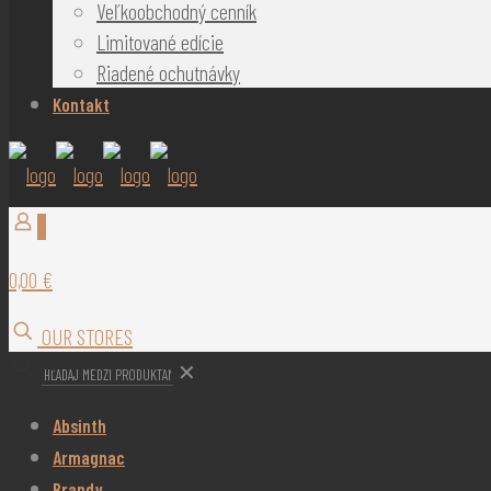
Veľkoobchodný cenník
Limitované edície
Riadené ochutnávky
Kontakt
0
0,00 €
OUR STORES
✕
Absinth
Armagnac
Brandy