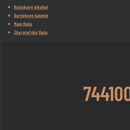
Ročníkový alkohol
Darčekové balenie
Maxi flaše
Zberateľské flaše
744100