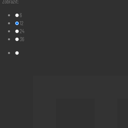
Zobraziť:
6
12
24
36