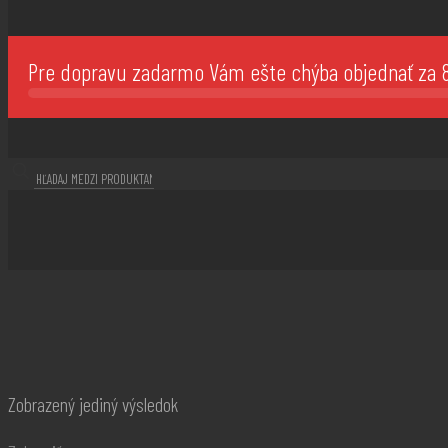
Pre dopravu zadarmo Vám ešte chýba objednať za
Zobrazený jediný výsledok