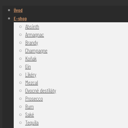
Úvod
E-shop
Absinth
Armagnac
Brandy
Champagne
Koňak
Gin
Likéry
Mezcal
Ovocné destiláty
Prosecco
Rum
Saké
Tequila