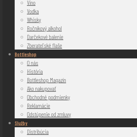
Víno
Vodka
Whisky
Ročníkový alkohol
Darčekové balenie
Zberateľské flaše
Bottleshop
O nás
História
Bottleshop Magazín
Ako nakupovať
Obchodné podmienky
Reklamácie
Odstúpenie od zmluvy
Služby
Distribúcia