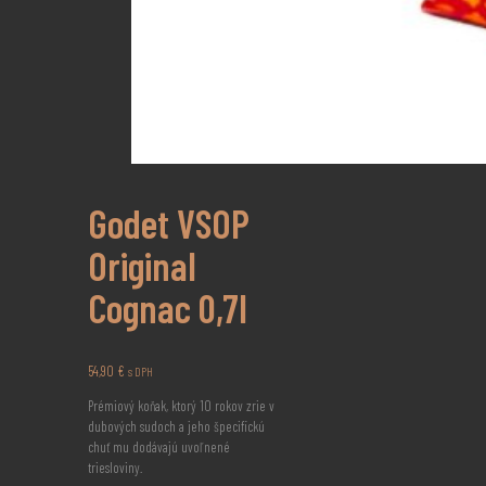
Godet VSOP
Original
Cognac 0,7l
54,90
€
s DPH
Prémiový koňak, ktorý 10 rokov zrie v
dubových sudoch a jeho špecifickú
chuť mu dodávajú uvoľnené
triesloviny.