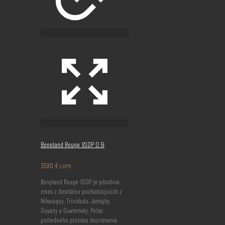
Bonpland Rouge VSOP 0.5l
35,90
€
s DPH
Bonpland Rouge VSOP je pôsobivá
zmes z destilátov pochádzajúcich z
Nikaraguy, Trinidadu, Jamajky,
Guyany a Guatemaly. Počas
posledného procesu dozrievania