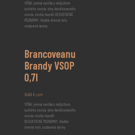
VÔŇA: jemná vanilka s nádychom
suchého ovocia, tóny kandizovaného
ovocia, trocha mandlí DEGUSTAČNÉ
POZNÁMKY: hladké drevité telo,
roztavené taníny
Brancoveanu
Brandy VSOP
0,7l
34,90
€
s DPH
VÔŇA: jemná vanilka s nádychom
suchého ovocia, tóny kandizovaného
ovocia, trocha mandlí
DEGUSTAČNÉ POZNÁMKY: hladké
drevité telo, roztavené taníny