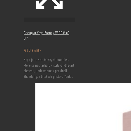
Changyu Koya Brandy VSOP 6 YO
0,7l
79,90
€
s DPH
Koya je rozsah čínskych brandies,
ktoré sa nachádzajú v statu-of-the-art
chateau, umiestnené v provincii
Shandong, v blízkosti prístavu Yantai.