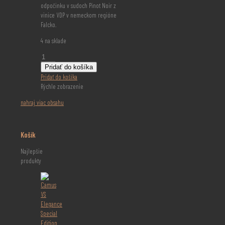
odpočinku v sudoch Pinot Noir z
vinice VDP v nemeckom regióne
Falcko.
4 na sklade
množstvo
Bonpland
Pridať do košíka
Rouge
Pridať do košíka
VSOP
Rýchle zobrazenie
0.5l
nahraj viac obsahu
Košík
Najlepšie
produkty