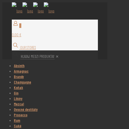
0
0,00 €
OUR STORES
✕
Absinth
Armagnac
Brandy
Champagne
Koňak
Gin
Likéry
Mezcal
Ovocné destiláty
Prosecco
Rum
Saké