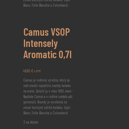
Blanc, Folle Blanche a Colombard.
Camus VSOP
Intensely
Aromatic 0,7l
45,90
€
s DPH
Camus je rodinný výrobca, ktorý sa
radí medzi najväčšie značky koňaku
na svete. Založil ju v roku 1863 Jean-
Baptiste Camus a v rodine zostala päť
generácií. Brandy je vyrobená zo
zmesi bežných odrôd koňaku: Ugni
Blanc, Folle Blanche a Colombard.
3 na sklade