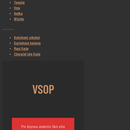
Tequila
Víno
Vodka
Whisky
________
Ročníkový alkohol
Darčekové balenie
Maxi flaše
Zberateľské flaše
VSOP
Pre dopravu zadarmo Vám ešte