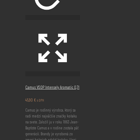
Camus VSOP Intensely Aromatic 0,7l
45,90
€
s DPH
Camus je rodinný výrobca, ktorý sa
radí medzi najväčšie značky koňaku
na svete. Založil ju v roku 1863 Jean-
Baptiste Camus a v rodine zostala päť
generácií. Brandy je vyrobená zo
zmesi bežných odrôd koňaku: Ugni