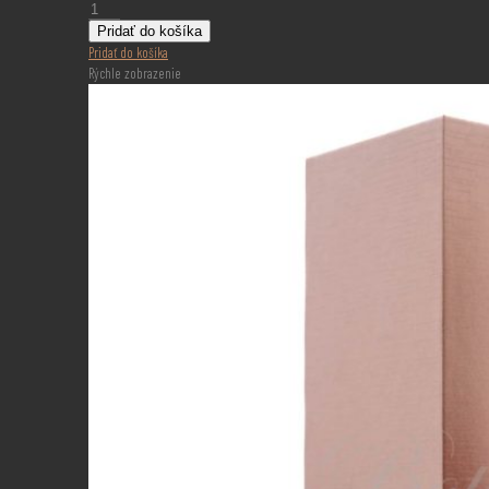
množstvo
Camus
Pridať do košíka
VSOP
Pridať do košíka
Intensely
Rýchle zobrazenie
Aromatic
0,7l