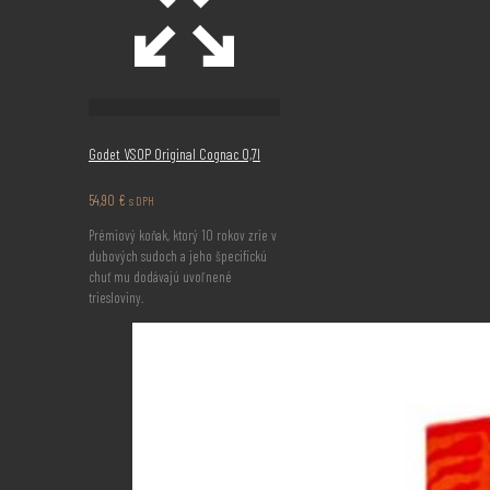
Godet VSOP Original Cognac 0,7l
54,90
€
s DPH
Prémiový koňak, ktorý 10 rokov zrie v
dubových sudoch a jeho špecifickú
chuť mu dodávajú uvoľnené
triesloviny.