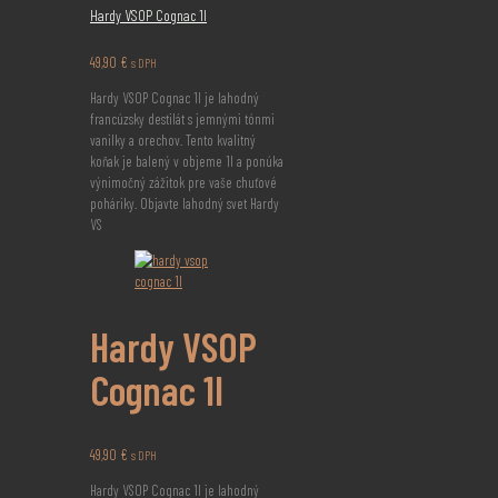
Hardy VSOP Cognac 1l
49,90
€
s DPH
Hardy VSOP Cognac 1l je lahodný
francúzsky destilát s jemnými tónmi
vanilky a orechov. Tento kvalitný
koňak je balený v objeme 1l a ponúka
výnimočný zážitok pre vaše chuťové
poháriky. Objavte lahodný svet Hardy
VS
Hardy VSOP
Cognac 1l
49,90
€
s DPH
Hardy VSOP Cognac 1l je lahodný