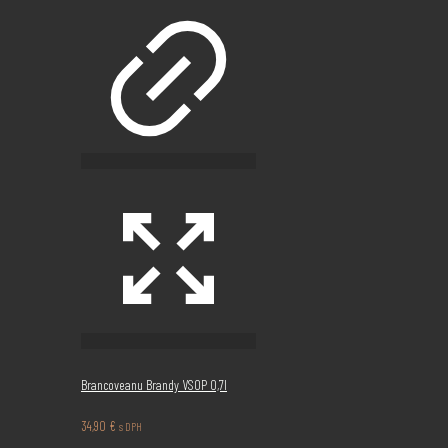
Brancoveanu Brandy VSOP 0,7l
34,90
€
s DPH