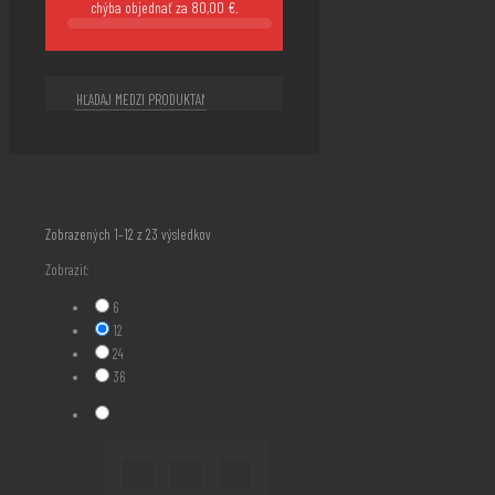
chýba objednať za
80,00
€
.
Zoradené
Zobrazených 1–12 z 23 výsledkov
podľa
Zobraziť:
najnovších
6
12
24
36