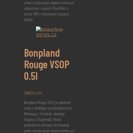
zmes rozvíja svoje úžasné arómy pri
odpočinku v sudoch Pinot Noir z
vinice VDP v nemeckom regióne
Falcko.
Bonpland
Rouge VSOP
0.5l
35,90
€
s DPH
Bonpland Rouge VSOP je pôsobivá
zmes z destilátov pochádzajúcich z
Nikaraguy, Trinidadu, Jamajky,
Guyany a Guatemaly. Počas
posledného procesu dozrievania
zmes rozvíja svoje úžasné arómy pri