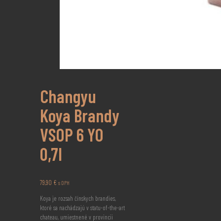
Changyu
Koya Brandy
VSOP 6 YO
0,7l
79,90
€
s DPH
Koya je rozsah čínskych brandies,
ktoré sa nachádzajú v statu-of-the-art
chateau, umiestnené v provincii