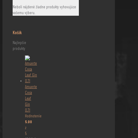
Neboli nájdené žiadne produkty vyhovujúce
vašemu výberu.
Košík
Najlepšie
produkty
Amuerte
Coca
Leaf
Gin
0,7l
Hodnotenie
5.00
z
5