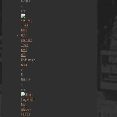
65,00
€
s
DPH
Aberlour
Triple
Cask
0,7l
Hodnotenie
5.00
z
5
59,90
€
s
DPH