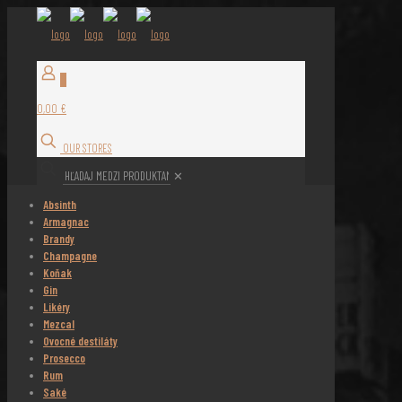
0
0,00 €
OUR STORES
✕
Absinth
Armagnac
Brandy
Champagne
Koňak
Gin
Likéry
Mezcal
Ovocné destiláty
Prosecco
Rum
Saké