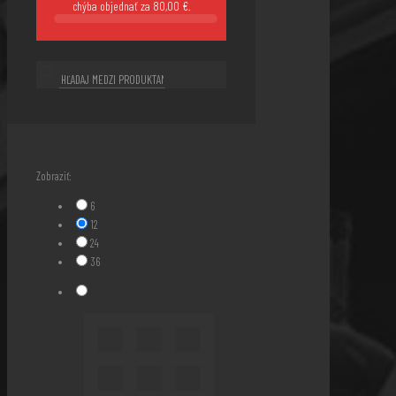
chýba objednať za
80,00
€
.
Zobraziť:
6
12
24
36