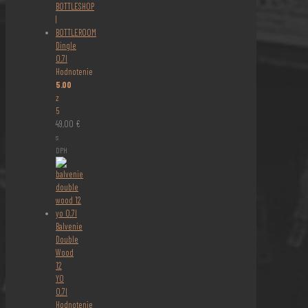
Dingle
0,7l
Hodnotenie
5.00
z
5
49,00
€
s
DPH
Balvenie
Double
Wood
12
YO
0,7l
Hodnotenie