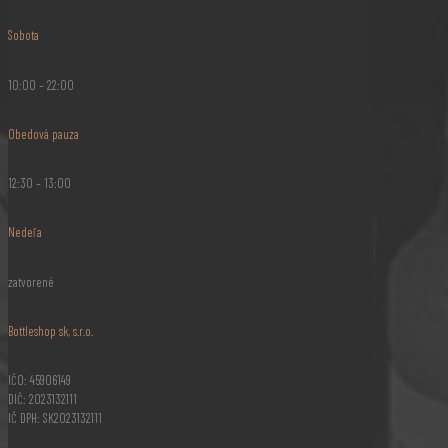
Sobota
10:00 – 22:00
Obedová pauza
12:30 – 13:00
Nedeľa
zatvorené
Bottleshop sk, s.r.o.
IČO: 45906149
DIČ: 2023132111
IČ DPH: SK2023132111