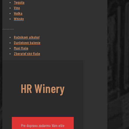
Tequila
Víno
Vodka
Whisky
________
Ročníkový alkohol
Darčekové balenie
Maxi flaše
Zberateľské flaše
HR Winery
Pre dopravu zadarmo Vám ešte