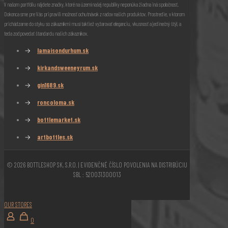
V našom portfóliu nájdete značky, ktoré na území našej republiky neponúka žiadna iná spoločnosť.
Dokonca sme pre Vás pripravili možnosť ochutnávok z radov našich produktov. Prostredie, v ktorom
prichádzame do styku so zákazníkmi musí taktiež vyžarovať eleganciu, vkusnosť a jedinečný štýl, a
teda zodpovedať štandardu našich zákazníkov.
→
lamaisondurhum.sk
→
kirkandsweeneyrum.sk
→
gin1689.sk
→
roncoloma.sk
→
bottlemarket.sk
→
artbottles.sk
© 2026 BOTTLESHOP SK, S.R.O. | EVIDENČNÉ ČÍSLO POVOLENIA NA DISTRIBÚCIU
SBL : 520031300013
OUR STORES
0