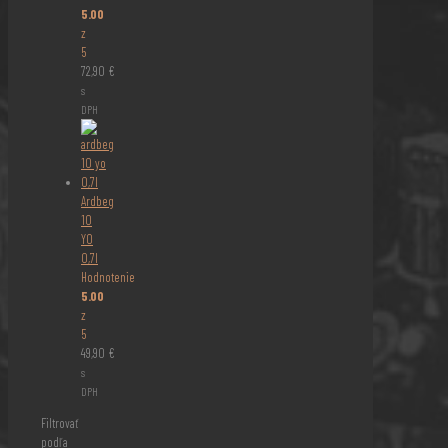
5.00
z
5
72,90
€
s
DPH
Ardbeg
10
YO
0,7l
Hodnotenie
5.00
z
5
49,90
€
s
DPH
Filtrovať
podľa