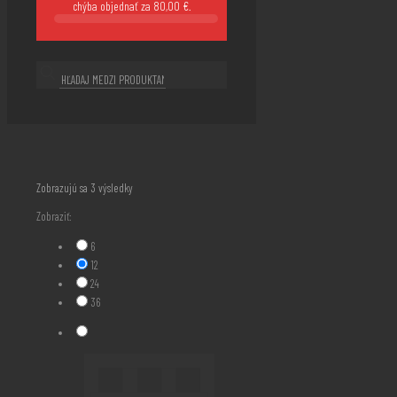
chýba objednať za
80,00
€
.
Zoradené
Zobrazujú sa 3 výsledky
podľa
Zobraziť:
najnovších
6
12
24
36