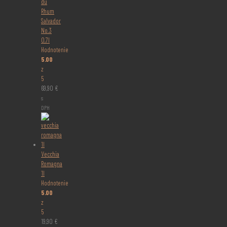
du
Rhum
Salvador
No.3
0,7l
Hodnotenie
5.00
z
5
69,90
€
s
DPH
Vecchia
Romagna
1l
Hodnotenie
5.00
z
5
19,90
€