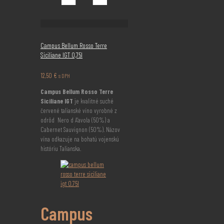
Campus Bellum Rosso Terre
Siciliane IGT 0,75l
12,50
€
s DPH
Campus Bellum Rosso Terre
Siciliane IGT
je kvalitné suché
červené talianské víno vyrobné z
odrôd Nero d A'avola (50%) a
Cabernet Sauvignon (50%). Názov
vína odkazuje na bohatú vojenskú
históriu Talianska.
Campus