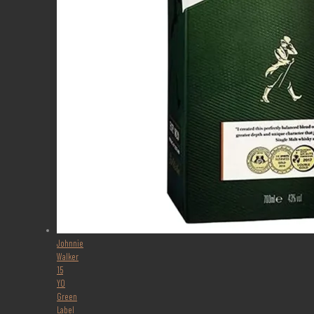
Johnnie
Walker
15
YO
Green
Label