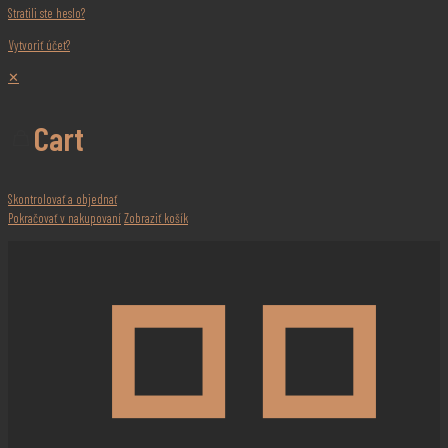
Stratili ste heslo?
Vytvoriť účet?
✕
Cart
Skontrolovať a objednať
Pokračovať v nakupovaní
Zobraziť košík