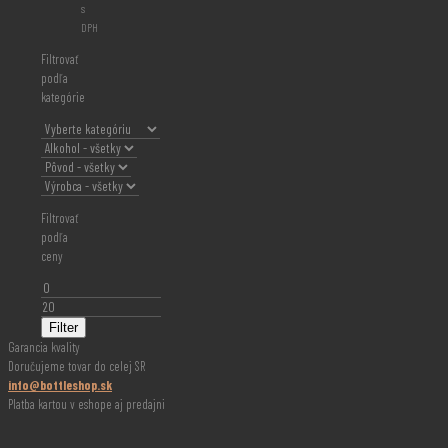
s
DPH
Filtrovať
podľa
kategórie
Filtrovať
podľa
ceny
Minimálna
cena
Maximálna
cena
Filter
Garancia kvality
Doručujeme tovar do celej SR
info@bottleshop.sk
Platba kartou v eshope aj predajni