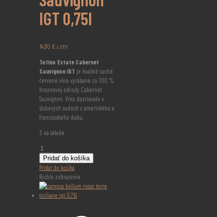
IGT 0,75l
14,90
€
s DPH
Totino Estate Cabernet
Sauvignon IGT
je kvaitné suché
červené víno vyrábané zo 100 %
hroznovej odrody Cabernet
Sauvignon. Víno dozrievalo v
dubových sudoch z amerického a
francúzskeho dubu.
3 na sklade
množstvo
Totino
Pridať do košíka
Estate
Pridať do košíka
Cabernet
Rýchle zobrazenie
Sauvignon
IGT
0,75l