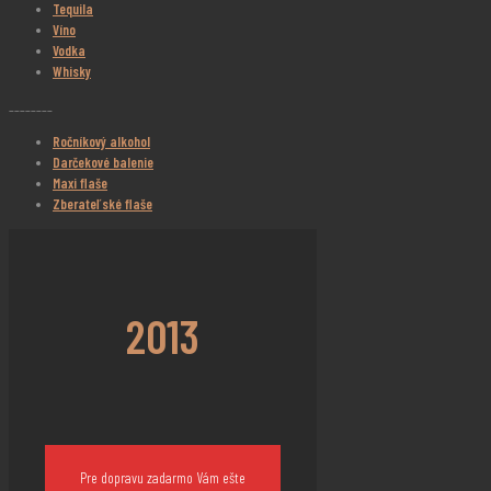
Tequila
Víno
Vodka
Whisky
________
Ročníkový alkohol
Darčekové balenie
Maxi flaše
Zberateľské flaše
2013
Pre dopravu zadarmo Vám ešte