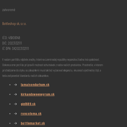
zatvorené
Bottleshop sk, s.r.o.
IČO: 45906149
DIČ: 2023132111
IČ DPH: SK2023132111
V našom portfóliu nájdete značky, ktoré na území našej republiky neponúka žiadna iná spoločnosť.
Dokonca sme pre Vás pripravili možnosť ochutnávok z radov našich produktov. Prostredie, v ktorom
prichádzame do styku so zákazníkmi musí taktiež vyžarovať eleganciu, vkusnosť a jedinečný štýl, a
teda zodpovedať štandardu našich zákazníkov.
→
lamaisondurhum.sk
→
kirkandsweeneyrum.sk
→
gin1689.sk
→
roncoloma.sk
→
bottlemarket.sk