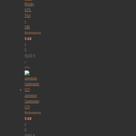
Whisky
43%
70cl
+
GBX
Hodnotenie
5.00
z
5
55,00
€
s
DPH
Jameson
Caskmates
0,7l
Hodnotenie
5.00
z
5
26,90
€