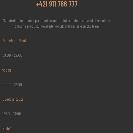
+421 911 766 777
Ak potrebujete pomôcť pri objednávaní produktu alebo máte akékoľvek otázky
ohľadne produktu neváhajte kontaktovať náš zákaznícky team
Pondelok – Piatok
09:00 – 22:00
Sobota
10:00 – 22:00
Obedová pauza
12:30 – 13:00
Nedeľa