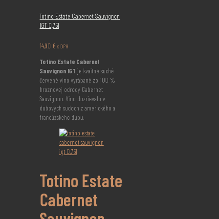
Totino Estate Cabernet Sauvignon
IGT 0,75l
14,90
€
s DPH
Totino Estate Cabernet
Sauvignon IGT
je kvaitné suché
červené víno vyrábané zo 100 %
hroznovej odrody Cabernet
Sauvignon. Víno dozrievalo v
dubových sudoch z amerického a
francúzskeho dubu.
Totino Estate
Cabernet
Sauvignon