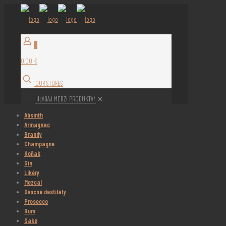
0
0,00 €
OUR STORES
✕
Absinth
Armagnac
Brandy
Champagne
Koňak
Gin
Likéry
Mezcal
Ovocné destiláty
Prosecco
Rum
Saké