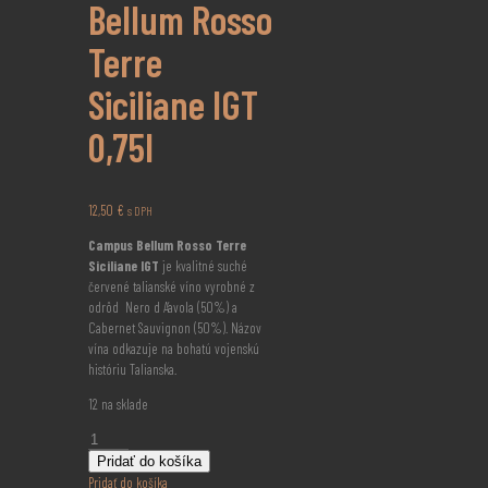
Bellum Rosso
Terre
Siciliane IGT
0,75l
12,50
€
s DPH
Campus Bellum Rosso Terre
Siciliane IGT
je kvalitné suché
červené talianské víno vyrobné z
odrôd Nero d A’avola (50%) a
Cabernet Sauvignon (50%). Názov
vína odkazuje na bohatú vojenskú
históriu Talianska.
12 na sklade
množstvo
Campus
Pridať do košíka
Bellum
Pridať do košíka