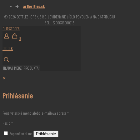
→
artbottles.sk
© 2026 BOTTLESHOP SK, S.R.O. | EVIDENČNÉ ČÍSLO POVOLENIA NA DISTRIBÚCIU
SBL : 520031300013
OUR STORES
0
0,00 €
✕
Prihlásenie
Používateľské meno alebo e-mailová adresa
*
Heslo
*
Zapamätať si ma
Prihlásenie