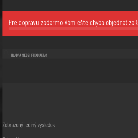
Pre dopravu zadarmo Vám ešte chýba objednať za
Zobrazený jediný výsledok