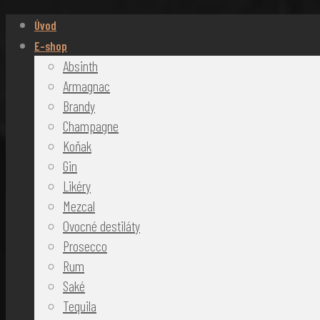
Úvod
E-shop
Absinth
Armagnac
Brandy
Champagne
Koňak
Gin
Likéry
Mezcal
Ovocné destiláty
Prosecco
Rum
Saké
Tequila