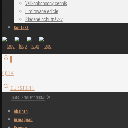
Veľkoobchodný cenník
Limitované edície
Riadené ochutnávky
Kontakt
0
0,00 €
OUR STORES
✕
Absinth
Armagnac
Brandy