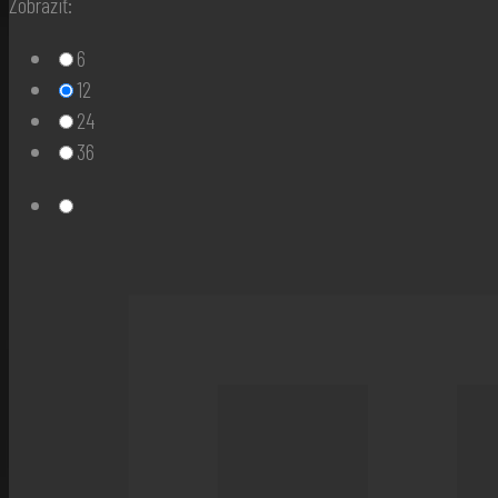
Zobraziť:
6
12
24
36