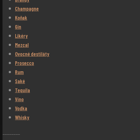
Champagne
Koňak
Gin
Likéry
Mezcal
Ovocné destiláty
Prosecco
Rum
Saké
Tequila
Víno
Vodka
Whisky
________