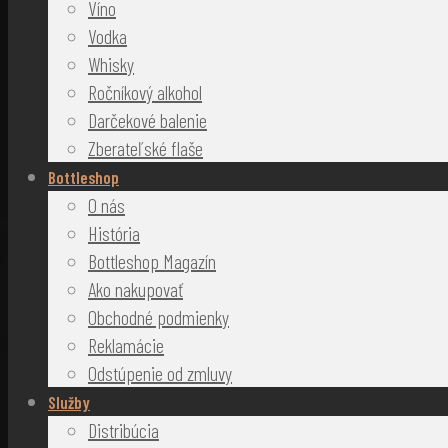
Víno
Vodka
Whisky
Ročníkový alkohol
Darčekové balenie
Zberateľské flaše
Bottleshop
O nás
História
Bottleshop Magazín
Ako nakupovať
Obchodné podmienky
Reklamácie
Odstúpenie od zmluvy
Služby
Distribúcia