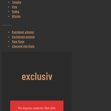
Tequila
Víno
Vodka
Whisky
________
Ročníkový alkohol
Darčekové balenie
Maxi flaše
Zberateľské flaše
exclusiv
Pre dopravu zadarmo Vám ešte