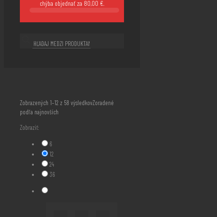
chýba objednať za
80,00
€
.
Zobrazených 1–12 z 58 výsledkov
Zoradené
podľa najnovších
Zobraziť:
6
12
24
36