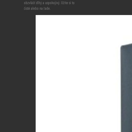
obzvlášť dlhý a uspokojivý. Užite si to
čisté alebo na ľade.