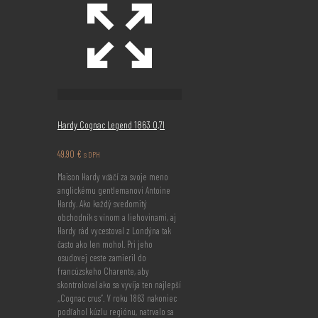
Hardy Cognac Legend 1863 0,7l
49,90
€
s DPH
Maison Hardy vďačí za svoje meno
anglickému gentlemanovi Antoine
Hardy. Ako každý svedomitý
obchodník s vínom a liehovinami, aj
Hardy rád vycestoval z Londýna tak
často ako len mohol. Pri jeho
osudovej ceste zamieril do
francúzskeho Charente, aby
skontroloval ako sa vyvíja ten najlepší
,,Cognac crus“. V roku 1863 nakoniec
podľahol kúzlu regiónu, natrvalo sa