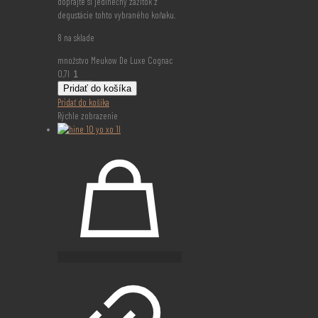
doprajte si jedinečný zážitok z
degustácie tohto vybraného koňaku.
8 na sklade
množstvo Meukow De Luxe Cognac
0,7l
Pridať do košíka
Pridať do košíka
Rýchle zobrazenie