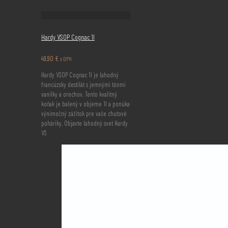
Hardy VSOP Cognac 1l
49,90
€
s DPH
Hardy VSOP Cognac 1l je lahodný
francúzsky destilát s jemnými tónmi
vanilky a orechov. Tento kvalitný
koňak je balený v objeme 1l a ponúka
výnimočný zážitok pre vaše chuťové
poháriky. Objavte lahodný svet Hardy
VS