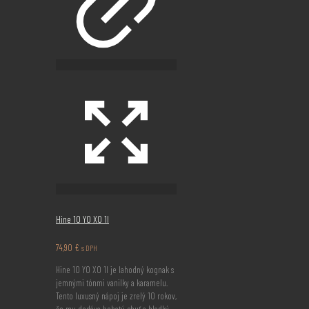
Hine 10 YO XO 1l
74,90
€
s DPH
Hine 10 YO XO 1l je lahodný kognak s
jemnými tónmi vanilky a karamelu.
Tento luxusný nápoj je zrelý 10 rokov,