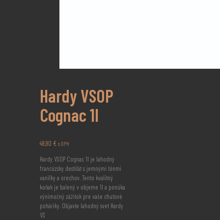
Hardy VSOP
Cognac 1l
49,90
€
s DPH
Hardy VSOP Cognac 1l je lahodný
francúzsky destilát s jemnými tónmi
vanilky a orechov. Tento kvalitný
koňak je balený v objeme 1l a ponúka
výnimočný zážitok pre vaše chuťové
poháriky. Objavte lahodný svet Hardy
VS