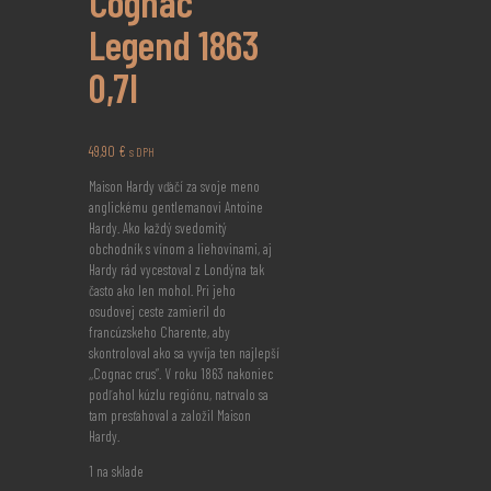
Cognac
Legend 1863
0,7l
49,90
€
s DPH
Maison Hardy vďačí za svoje meno
anglickému gentlemanovi Antoine
Hardy. Ako každý svedomitý
obchodník s vínom a liehovinami, aj
Hardy rád vycestoval z Londýna tak
často ako len mohol. Pri jeho
osudovej ceste zamieril do
francúzskeho Charente, aby
skontroloval ako sa vyvíja ten najlepší
,,Cognac crus“. V roku 1863 nakoniec
podľahol kúzlu regiónu, natrvalo sa
tam presťahoval a založil Maison
Hardy.
1 na sklade