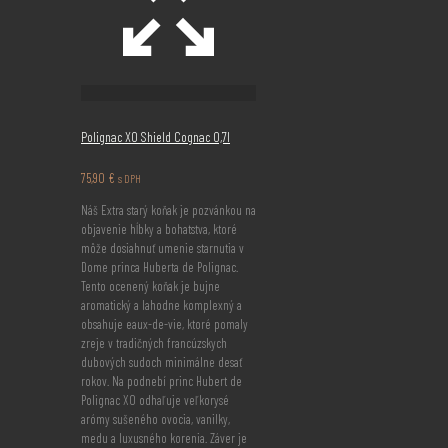
Polignac XO Shield Cognac 0,7l
75,90
€
s DPH
Náš Extra starý koňak je pozvánkou na
objavenie hĺbky a bohatstva, ktoré
môže dosiahnuť umenie starnutia v
Dome princa Huberta de Polignac.
Tento ocenený koňak je bujne
aromatický a lahodne komplexný a
obsahuje eaux-de-vie, ktoré pomaly
zreje v tradičných francúzskych
dubových sudoch minimálne desať
rokov. Na podnebí princ Hubert de
Polignac XO odhaľuje veľkorysé
arómy sušeného ovocia, vanilky,
medu a luxusného korenia. Záver je