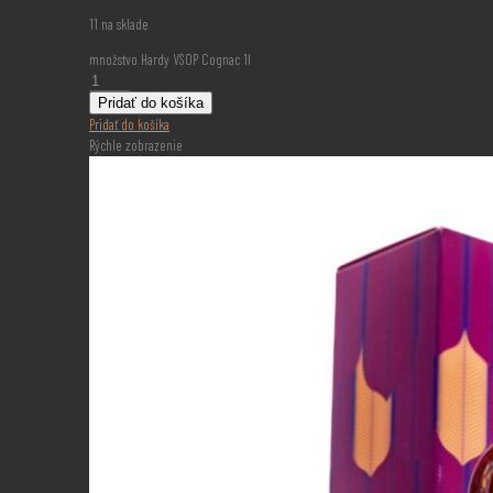
11 na sklade
množstvo Hardy VSOP Cognac 1l
Pridať do košíka
Pridať do košíka
Rýchle zobrazenie