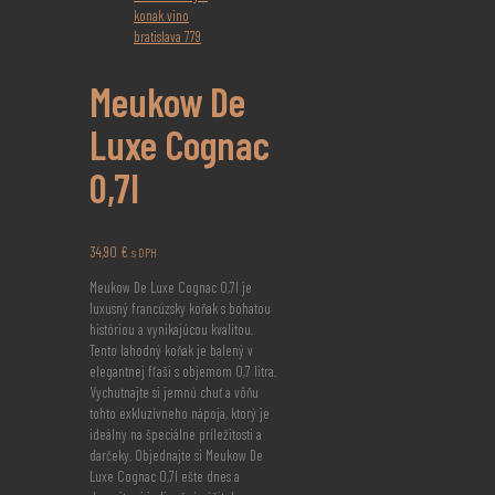
Meukow De
Luxe Cognac
0,7l
34,90
€
s DPH
Meukow De Luxe Cognac 0,7l je
luxusný francúzsky koňak s bohatou
históriou a vynikajúcou kvalitou.
Tento lahodný koňak je balený v
elegantnej fľaši s objemom 0,7 litra.
Vychutnajte si jemnú chuť a vôňu
tohto exkluzívneho nápoja, ktorý je
ideálny na špeciálne príležitosti a
darčeky. Objednajte si Meukow De
Luxe Cognac 0,7l ešte dnes a