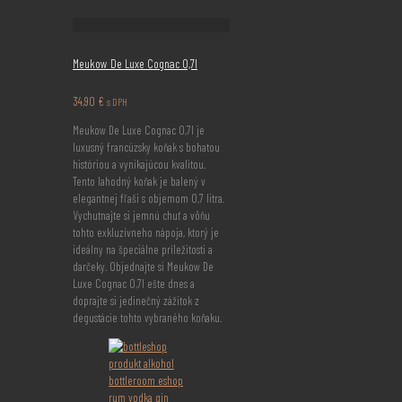
Meukow De Luxe Cognac 0,7l
34,90
€
s DPH
Meukow De Luxe Cognac 0,7l je
luxusný francúzsky koňak s bohatou
históriou a vynikajúcou kvalitou.
Tento lahodný koňak je balený v
elegantnej fľaši s objemom 0,7 litra.
Vychutnajte si jemnú chuť a vôňu
tohto exkluzívneho nápoja, ktorý je
ideálny na špeciálne príležitosti a
darčeky. Objednajte si Meukow De
Luxe Cognac 0,7l ešte dnes a
doprajte si jedinečný zážitok z
degustácie tohto vybraného koňaku.