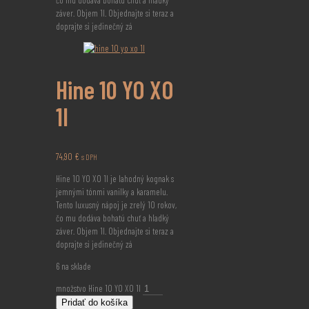
čo mu dodáva bohatú chuť a hladký
záver. Objem 1l. Objednajte si teraz a
doprajte si jedinečný zá
Hine 10 YO XO
1l
74,90
€
s DPH
Hine 10 YO XO 1l je lahodný kognak s
jemnými tónmi vanilky a karamelu.
Tento luxusný nápoj je zrelý 10 rokov,
čo mu dodáva bohatú chuť a hladký
záver. Objem 1l. Objednajte si teraz a
doprajte si jedinečný zá
6 na sklade
množstvo Hine 10 YO XO 1l
Pridať do košíka