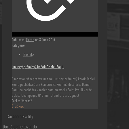
Publikoval
Martin
na
3. júna 2019
Kategórie
Novinky
Luxusný prémiový koňak Daniel Bouju
S radosťou vám predstavujeme luxusný prémiový koňak Daniel
Bouju pochádzajúci z Francúzska. Rodinná destilérka Daniel
Bouju sa nachádza v malebnom mestečku Saint Preuil v srdci
oblasti Champagne (Premier Grand Cru z Cognac).
Páči sa Vám to?
Čítať viac
Garancia kvality
Doručujeme tovar do