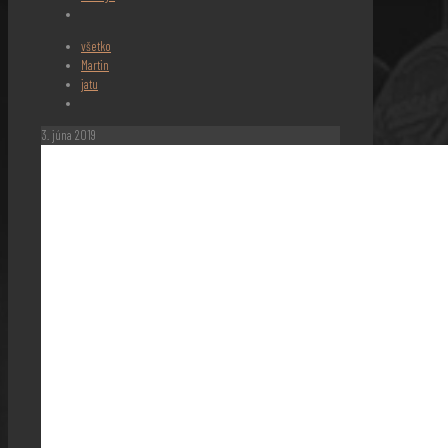
všetko
Martin
jatu
3. júna 2019