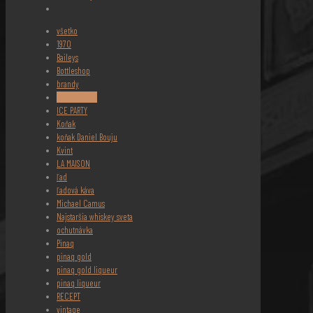
všetko
1970
Baileys
Bottleshop
brandy
Daniel Bouju
ICE PARTY
Koňak
koňak Daniel Bouju
Kvint
LA MAISON
ľad
ľadová káva
Michael Camus
Najstaršia whiskey sveta
ochutnávka
Pinaq
pinaq gold
pinaq gold liqueur
pinaq liqueur
RECEPT
vintage