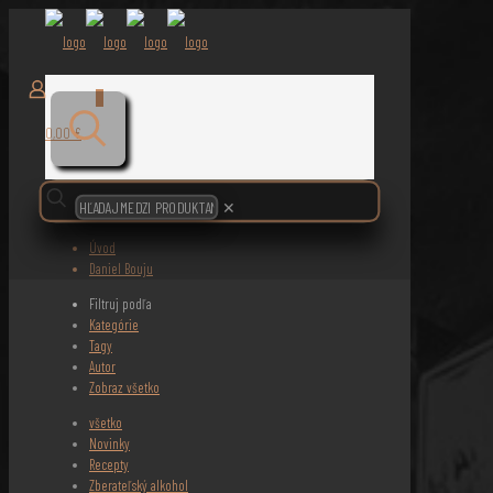
0
0,00 €
✕
Úvod
Daniel Bouju
Filtruj podľa
Kategórie
Tagy
Autor
Zobraz všetko
všetko
Novinky
Recepty
Zberateľský alkohol