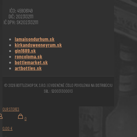
IČO: 45906149
DIČ: 2023132111
IČ DPH: SK2023132111
lamaisondurhum.sk
kirkandsweeneyrum.sk
gin1689.sk
roncoloma.sk
bottlemarket.sk
artbottles.sk
© 2026 BOTTLESHOP SK, S.R.O. | EVIDENČNÉ ČÍSLO POVOLENIA NA DISTRIBÚCIU
SBL : 520031300013
OUR STORES
0
0,00 €