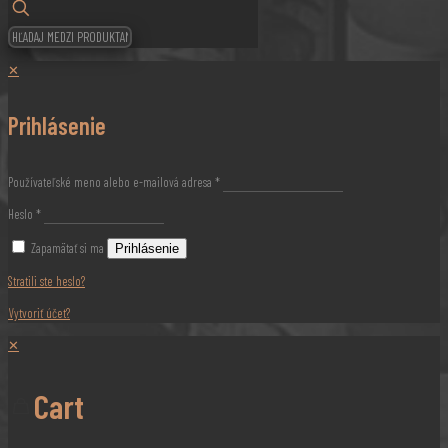
✕
Prihlásenie
Používateľské meno alebo e-mailová adresa
*
Heslo
*
Zapamätať si ma
Prihlásenie
Stratili ste heslo?
Vytvoriť účet?
✕
Cart