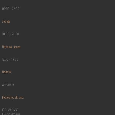
09:00 – 22:00
Sobota
10:00 – 22:00
Obedová pauza
12:30 – 13:00
Nedeľa
zatvorené
Bottleshop sk, s.r.o.
IČO: 45906149
DIČ: 2023132111