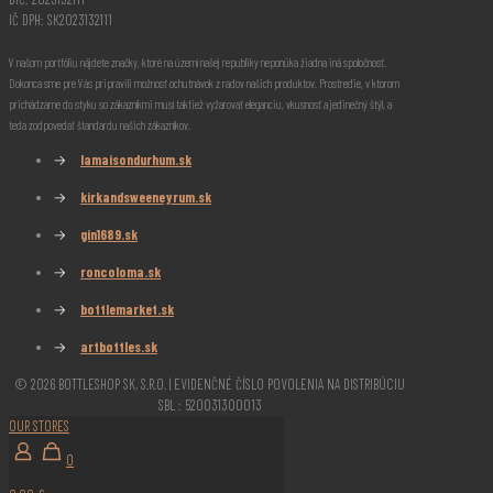
IČ DPH: SK2023132111
V našom portfóliu nájdete značky, ktoré na území našej republiky neponúka žiadna iná spoločnosť.
Dokonca sme pre Vás pripravili možnosť ochutnávok z radov našich produktov. Prostredie, v ktorom
prichádzame do styku so zákazníkmi musí taktiež vyžarovať eleganciu, vkusnosť a jedinečný štýl, a
teda zodpovedať štandardu našich zákazníkov.
→
lamaisondurhum.sk
→
kirkandsweeneyrum.sk
→
gin1689.sk
→
roncoloma.sk
→
bottlemarket.sk
→
artbottles.sk
© 2026 BOTTLESHOP SK, S.R.O. | EVIDENČNÉ ČÍSLO POVOLENIA NA DISTRIBÚCIU
SBL : 520031300013
OUR STORES
0