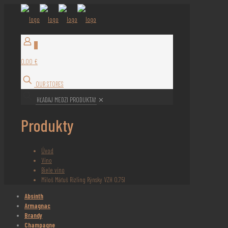
0
0,00 €
OUR STORES
✕
Produkty
Úvod
Víno
Biele víno
Miloš Máťuš Rizling Rýnsky VZH 0,75l
Absinth
Armagnac
Brandy
Champagne