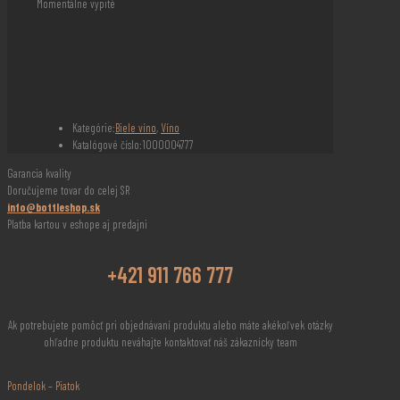
Momentálne vypité
Kategórie:
Biele víno
,
Víno
Katalógové číslo:
1000004777
Garancia kvality
Doručujeme tovar do celej SR
info@bottleshop.sk
Platba kartou v eshope aj predajni
+421 911 766 777
Ak potrebujete pomôcť pri objednávaní produktu alebo máte akékoľvek otázky
ohľadne produktu neváhajte kontaktovať náš zákaznícky team
Pondelok – Piatok