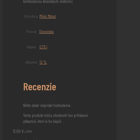
kombináciou talianskych cestovín).
Výrobca
Miloš Máťuš
Pôvod
Slovensko
Objem
0,75 l
Alkohol
13 %
Recenzie
Nikto zatiaľ nepridal hodnotenie.
Tento produkt môžu ohodnotiť len prihlásení
zákazníci, ktorí si ho kúpili.
12,00
€
s DPH