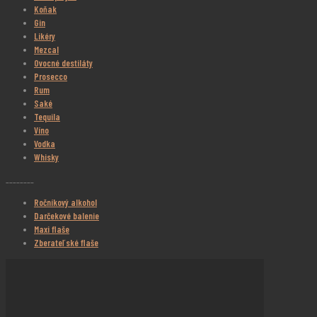
Koňak
Gin
Likéry
Mezcal
Ovocné destiláty
Prosecco
Rum
Saké
Tequila
Víno
Vodka
Whisky
________
Ročníkový alkohol
Darčekové balenie
Maxi flaše
Zberateľské flaše