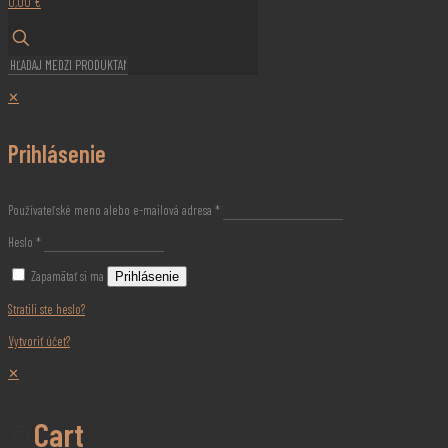
0,00 €
✕
Prihlásenie
Používateľské meno alebo e-mailová adresa
*
Heslo
*
Zapamätať si ma
Prihlásenie
Stratili ste heslo?
Vytvoriť účet?
✕
Cart