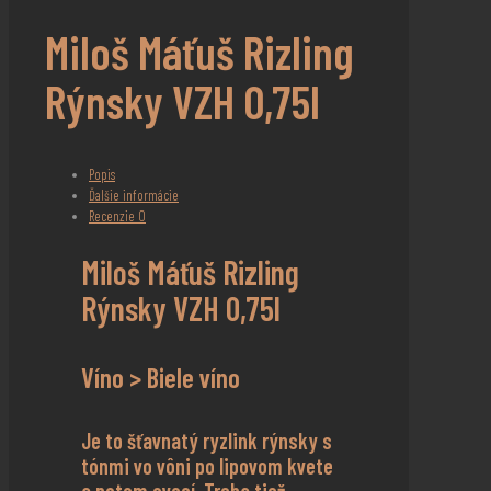
Miloš Máťuš Rizling
Rýnsky VZH 0,75l
Popis
Ďalšie informácie
Recenzie
0
Miloš Máťuš Rizling
Rýnsky VZH 0,75l
Víno > Biele víno
Je to šťavnatý ryzlink rýnsky s
tónmi vo vôni po lipovom kvete