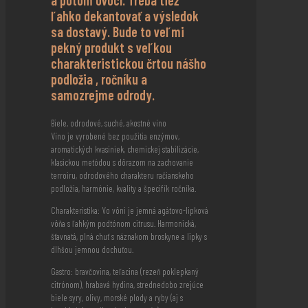
a potom ovocí. Treba tiež
ľahko dekantovať a výsledok
sa dostavý. Bude to veľmi
pekný produkt s veľkou
charakteristickou črtou nášho
podložia , ročníku a
samozrejme odrody.
Biele, odrodové, suché, akostné víno
Víno je vyrobené bez použitia enzýmov,
aromatických kvasiniek, chemickej stabilizácie,
klasickou metódou s dôrazom na zachovanie
terroiru, odrodového charakteru račianskeho
podložia, harmónie, kvality a špecifík ročníka.
Charakteristika: Vo vôni je jemná agátovo-lipková
vôňa s ľahkým podtónom citrusu. Harmonická,
šťavnatá, plná chuť s náznakom broskyne a lipky s
dlhšou jemnou dochuťou.
Gastro: bravčovina, teľacina (rezeň poklepkaný
citrónom), hrabavá hydina, strednedobo zrejúce
biele syry, olivy, morské plody a ryby (aj s